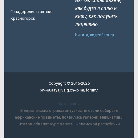
Вы так спрашиваете,
как будто я сплю и
Гонадорелин в аптеке
вижу, как получить
Красногорск
лицензию.
Никита, видеоблогер
Copyright © 2015-2026
xn--80aayaji3ajg.xn--p1ai/forum/
Карта сайта
В Европейских странах энтузиасты стали собирать
африканские предметы, появились галереи. Инициативы
Штатов обвалят курс валюты исламской республики.