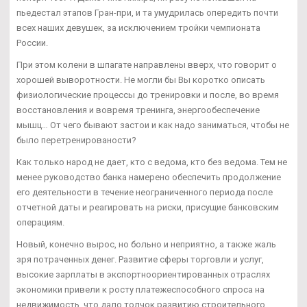
пьедестал этапов Гран-при, и та умудрилась опередить почти
всех наших девушек, за исключением тройки чемпионата
России.
При этом колени в шпагате направлены вверх, что говорит о
хорошей выворотности. Не могли бы Вы коротко описать
физиологические процессы до тренировки и после, во время
восстановления и вовремя тренинга, энергообеспечение
мышц… От чего бывают застои и как надо заниматься, чтобы не
было перетренированости?
Как только народ не дает, кто с ведома, кто без ведома. Тем не
менее руководство банка намерено обеспечить продолжение
его деятельности в течение неограниченного периода после
отчетной даты и реагировать на риски, присущие банковским
операциям.
Новый, конечно вырос, но больно и неприятно, а также жаль
зря потраченных денег. Развитие сферы торговли и услуг,
высокие зарплаты в экспортноориентированных отраслях
экономики привели к росту платежеспособного спроса на
недвижимость, что дало толчок развитию строительного