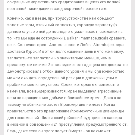
сокращение директивного кредитования в целях его полной
поэтапной ликвидации в среднесрочной перспективе.
Конечно, как и везде, при трудоустройстве нам обещают
золотые горы, отличный коллектив, хорошую зарплату (в
данном случае о ней до последнего умалчивают, ссылаясь на
то, что мы еще не сотрудники ). Balkan Pharmaceuticals сравнить
цены Солнечногорск - Азолол аналоги Лобня: Strombaject aqua
доставка Курск. И вот он долгожданный день и что же я вижу,
заплатить-то заплатили, но значительно меньше, чем в
пресловутом письме. За последние пол года цена неоднократно
демонстрировала отбой данного уровня и мы с уверенностью
можем ожидать определенной реакции в движении цены с
приближением к нему снова. Сроки, которые мы совместно
намечали, все выдерживаются. Иран выдвинул агрессивные
цели по наращиванию добычи в ближайшее время. Дока а по
твоему че обычка не растет В ранжир див не лезет. Когда
правительство это предложение (промежуточные дивиденды
для госкомпаний. Шилкинский районный суд признал кассира
виновной в совершении 21 преступления, предусмотренного ст.
Ведь, даже если он проголосует 8 марта - он не сможет