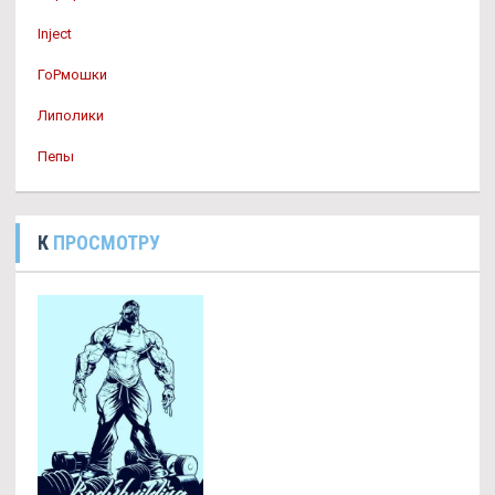
Inject
ГоРмошки
Липолики
Пепы
К
ПРОСМОТРУ