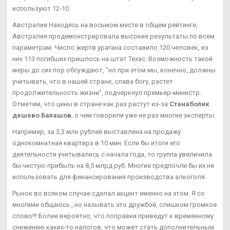
используют 12-10.
Австралия Находясь на восьмом месте в общем рейтинге,
Австралия продемонстрировала высокие результаты по всем
параметрам. Число жертв урагана составило 120 человек, из
них 113 погибших пришлось на штат Техас. Возможность такой
меры до сих пор обсуждают, "но при этом мы, конечно, должны
учитывать, что в нашей стране, слава богу, растет
продолжительность жизни", подчеркнул премьер-министр.
Отметим, что цены в стране как раз растут из-за
Станаболик
дешево Балашов
, о чем говорили уже не раз многие эксперты.
Например, за 3,3 млн рублей выставлена на продажу
однокомнатная квартира в 10 мин. Если бы итоги его
деятельности учитывались с начала года, то группа увеличила
бы чистую прибыль на 8,5 млрд руб. Многие предпочли бы их не
использовать для финансирования производства алкоголя.
Рынок во всяком случае сделал акцент именно на этом. Я со
многими общаюсь , но называть это дружбой, слишком громкое
слово!!! Более вероятно, что поправки приведут к временному
снижению каких-то налогов, что может стать дополнительным