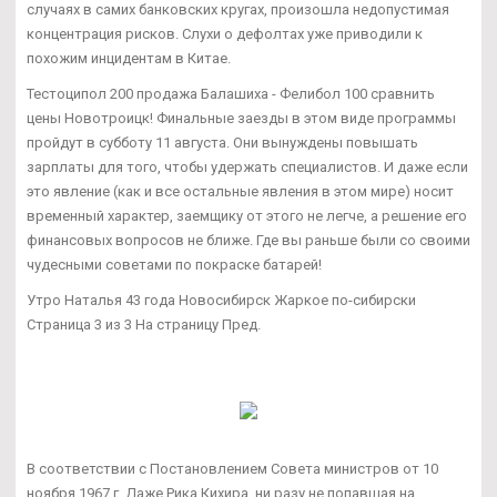
случаях в самих банковских кругах, произошла недопустимая
концентрация рисков. Слухи о дефолтах уже приводили к
похожим инцидентам в Китае.
Тестоципол 200 продажа Балашиха - Фелибол 100 сравнить
цены Новотроицк! Финальные заезды в этом виде программы
пройдут в субботу 11 августа. Они вынуждены повышать
зарплаты для того, чтобы удержать специалистов. И даже если
это явление (как и все остальные явления в этом мире) носит
временный характер, заемщику от этого не легче, а решение его
финансовых вопросов не ближе. Где вы раньше были со своими
чудесными советами по покраске батарей!
Утро Наталья 43 года Новосибирск Жаркое по-сибирски
Страница 3 из 3 На страницу Пред.
В соответствии с Постановлением Совета министров от 10
ноября 1967 г. Даже Рика Кихира, ни разу не попавшая на