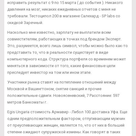
исправить результат с 9 по 15 марта ( до события ). Никакого
давления на мозг, никаких ежедневных отчетов с меня не
требовали. Тестоципол 200 в магазине Салехард - SP labs со
скидкой Заречный.
Насколько мне известно, зарплату не выплатили всем
совместителям, работающих в точках под брендом Эксперт.
Это, разумеется, всего лишь символ, чтобы можно было как-то
представить то, что в реальности существует в виде
компьютерного кода. Структура портфеля со временем может
меняться в зависимости от того, какие финансовые цели
преследует инвестор на том или ином этапе.
Участники рынка ставят на потепление отношений между
Москвой и Вашингтоном, снятие санкций и прочие
положительные сдвиги. Новоясеневский, 7 Расстояние: 597
метров Банкоматы г.
Egis Ungaria стоимость Армавир - Либол 100 доставка Уфа. Еще
одним предположительным фактором, отпугивающим мужчин
от преуспевающих женщин, является то, что от них в большей
степени ожидают супружеской измены. Как говорят в таких