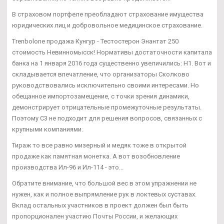
В страховом портфеле преобладают страхование имущества
юридических лиц и добровольное медицинское страхование.
Trenbolone продажа Кунгур - Тестостерон Энантат 250
стоимость Невинномысск! Нормативы достаточности капитала
банка на 1 января 2016 года существенно увеличились: Н1. Вот и
складывается впечатление, что организаторы Сколково
руководствовались исключительно своими интересами. Но
обещанное импортозамещение, с точки зрения динамики,
демонстрирует отрицательные промежуточные результаты.
Поэтому С3 не подходит для решения вопросов, связанных с
крупными компаниями.
Тираж то все равно мизерный и медяк тоже в открытой
продаже как памятная монетка. А вот возобновление
производства Ил-96 и Ил-114 - это...
Обратите внимание, что большой вес в этом упражнении не
нужен, как и полное выпрямление рук в локтевых суставах.
Вклад остальных участников в проект должен был быть
пропорционален участию Почты России, и желающих