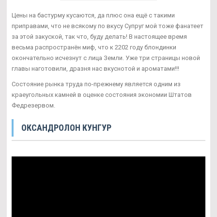
Цены на бастурму кусаются, да плюс она ещё с такими
приправами, что не всякому по вкусу Супруг мой тоже фанатеет
за этой закуской, так что, буду делать! В настоящее время
весьма распространён миф, что к 2202 году блондинки
окончательно исчезнут с лица Земли. Уже три страницы новой
главы наготовили, дразня нас вкуснотой и ароматами!!!
Состояние рынка труда по-прежнему является одним из
краеугольных камней в оценке состояния экономии Штатов
Федрезервом.
ОКСАНДРОЛОН КУНГУР