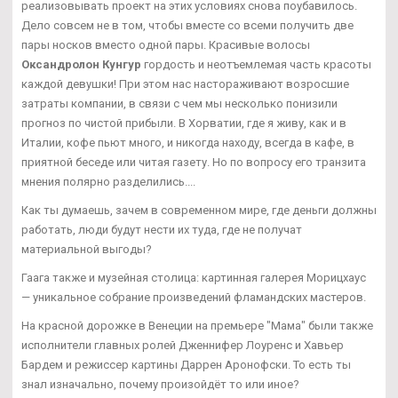
реализовывать проект на этих условиях снова поубавилось.
Дело совсем не в том, чтобы вместе со всеми получить две
пары носков вместо одной пары. Красивые волосы
Оксандролон Кунгур
гордость и неотъемлемая часть красоты
каждой девушки! При этом нас настораживают возросшие
затраты компании, в связи с чем мы несколько понизили
прогноз по чистой прибыли. В Хорватии, где я живу, как и в
Италии, кофе пьют много, и никогда находу, всегда в кафе, в
приятной беседе или читая газету. Но по вопросу его транзита
мнения полярно разделились....
Как ты думаешь, зачем в современном мире, где деньги должны
работать, люди будут нести их туда, где не получат
материальной выгоды?
Гаага также и музейная столица: картинная галерея Морицхаус
— уникальное собрание произведений фламандских мастеров.
На красной дорожке в Венеции на премьере "Мама" были также
исполнители главных ролей Дженнифер Лоуренс и Хавьер
Бардем и режиссер картины Даррен Аронофски. То есть ты
знал изначально, почему произойдёт то или иное?