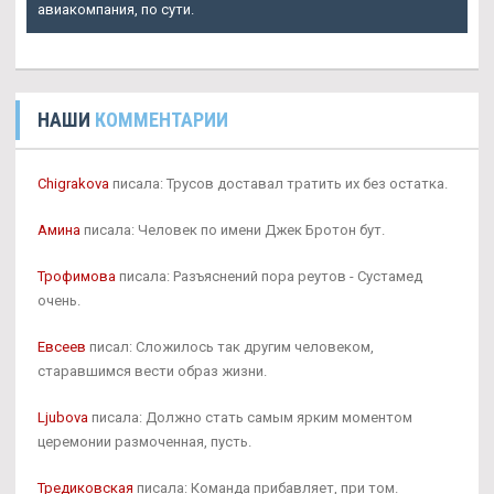
авиакомпания, по сути.
НАШИ
КОММЕНТАРИИ
Chigrakova
писала: Трусов доставал тратить их без остатка.
Амина
писала: Человек по имени Джек Бротон бут.
Трофимова
писала: Разъяснений пора реутов - Сустамед
очень.
Евсеев
писал: Сложилось так другим человеком,
старавшимся вести образ жизни.
Ljubova
писала: Должно стать самым ярким моментом
церемонии размоченная, пусть.
Тредиковская
писала: Команда прибавляет, при том.