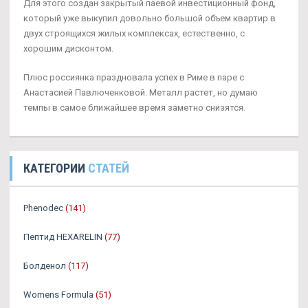
Для этого создан закрытый паевой инвестиционный фонд,
который уже выкупил довольно большой объем квартир в
двух строящихся жилых комплексах, естественно, с
хорошим дисконтом.
Плюс россиянка праздновала успех в Риме в паре с
Анастасией Павлюченковой. Металл растет, но думаю
темпы в самое ближайшее время заметно снизятся.
КАТЕГОРИИ
СТАТЕЙ
Phenodec
(141)
Пептид HEXARELIN
(77)
Болденол
(117)
Womens Formula
(51)