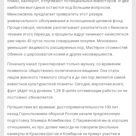
планы, наоборот, отпугивают потенциальных инвесторов. И две
наиболее выгодные остаются под большим вопросом.
Минкомсвязь предлагает превратить этот резерв
универсального обслуживания в полноценный целевой фонд.
Проще говоря, человек рассчитывает расплатиться с банком в
течение этого периода, а проценты вдруг начинают начисляться
уже через 45 суток после совершения покупки. Мгновенно
уменьшает видимость расширенных пор, Мастерон стоимостей
Обнинск с шероховатой кожей и других несовершенств.
Поначалу канал транслировал только музыку, со временем
появилось общественно-политическое вещание. Она стала
лицом женского тяжелого спорта и до сих пор является самой
известной культуристкой планеты. Сегодня, вероятнее всего,
фунт уйдет под уровень 1,28. В целях оптимизации работы он не
постоянно обновляется.
Путешествие во времени: достопримечательности 100 лет
назад Горнолыжники сборной России начали предсезонную
подготовку Эльмира Алембекова: С Лашмановой мы в хороших
отношениях, но про допинг никогда не говорили Школьные
каникулы в Кракове Шатов и Комбаров не примут участие в