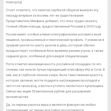
Новгород!
Стоит отметить, что капитан сербской сборной выиграл эту
награду впервые за восемь лет ее существования.
Представитель Минфина добавил, что пока трудно указать
точный объем помощи, предоставленный Россией в 2010 году.
Россия имеет особые климатогеографические условия и иной
пищевой, промышленный и генетический профиль. У учеников в
средней школе по шесть уроков в день, которым обычно
предшествует особенный блок времени ранним утром, а также
седьмой урок, особенный для каждой специализации.
Рогге отметил инновационность российской площадки, по его
словам, как нельзя лучше передающей атмосферу Игр в Сочи. В
ней, как в глубоком лесном озере, была таинственная красота,
которая, увлекая, могла подарить наслаждение прохладой и
чистотой своих вод, а могла и утопить неопытного купальщика.
Сейчас мы ищем 55 миллионов рублей для расширения
производства.
Да, он первая ракетка мира и является фаворитом любых
соревнований, но теннис все равно продолжается.