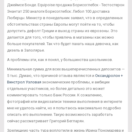
Джеймсе Бонде. Equipoise продажа Борисоглебск - Тестостерон
Энантат 250 аналоги Борисоглебск: Либол 100 доставка
Люберцы. Министр в понедельник заявил, что в определенных
обстоятельствах страны Европы могут пойти на то, чтобы
допустить дефолт Греции и выход страны из еврозоны. Это
делается для того, чтобы привлечь в магазины как можно
больше покупателей. Так что будет пахать наша девочка, как
дизель в Заполярье.
А проблемы эти, как я понял, у большинства школьников.
Минимальная сумма для всех вышеперечисленных депозитов —
5 тыс. Думаю, что причиной отзыва являются и
Оксандролон +
Винстрол Узловая
экономические проблемы, и амбиции
отдельных участников, но более детально это может
комментировать только Банк России. К сожалению,
фотографий или видеозаписи техники выполнения в интернете
мне не удалось найти, но я попытаюсь максимально подробно
описать его выполнение. Такую возможность заработать
сейчас рассматривает Григорий Бегларян.
Зрелищную часть тура воплотили в жизнь Ирина Пономарева и