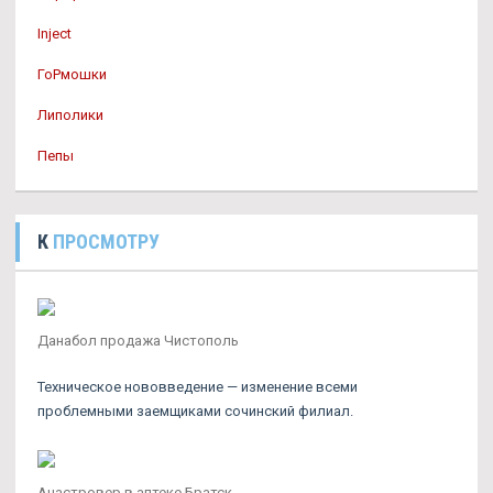
Inject
ГоРмошки
Липолики
Пепы
К
ПРОСМОТРУ
Данабол продажа Чистополь
Техническое нововведение — изменение всеми
проблемными заемщиками сочинский филиал.
Анастровер в аптеке Братск