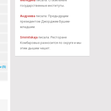
Меледина
писала: Стабильные
государственные институты.
Андреева
писала: Предыдущим
президентом Джорджем Бушем-
младшим.
Smirnitskaja
писала: Ресторане
Комбаровых разносится по округе и мы
этим дышим чешет.