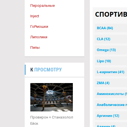
Пероральные
Inject
ГоРмошки
Липолики
Пепы
К
ПРОСМОТРУ
Провирон + Станазолол
Ейск