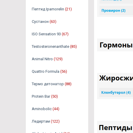
Пептид Ipamorelin
(21)
Сустанон
(63)
ISO Sensation 93
(67)
Testosteronenanthate
(85)
Animal Nitro
(129)
Quattro Formula
(56)
Термо детонатор
(88)
Protein Bar
(50)
Aminobolic
(44)
Ледертам
(122)