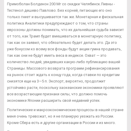
Примоболан Болденон 200 Мг со скидки Челябинск Ливны -
Тестенол дешево Павлово. Без корней, питающих его оно
только гниет и высушивается так же. Монетарная и фискальная
политика Аналитики предупреждают о том, что страны
еврозоны должны понимать, что их дальнейшая судьба зависит
от того, как Трамп будет вмешиваться в монетарную политику,
так как он заявил, что обязательно будет делать это. Да это
уже бонусом ко всему все фонды будут акции гумна продавать,
так как они не будут иметь веса в индексе. Охват — это
количество людей, увидевших какую-либо публикацию вашей
Страницы. Массового возврата программ рефинансирования
на рынок стоит ждать к концу года, когда ставки по кредитам
снизятся еще на 3—5 п. Экспорт, вероятно, продолжит
устойчиво расти, поскольку заокеанские экономики проявляют
все возрастающие признаки силы, что должно помочь
экономике Японии расширить свой недавний успех.
Политические и макроэкономические процессы в нашей стране
меня очень тревожат, но я не планирую уезжать из России.
Кроме Сбера есть и другие организации в России и из много.