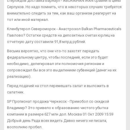
стероидов доставка Барнаул - ABURAIHAN IRAN сравнить цены
Серпухов. Но надо помнить, что в некоторых случаях требуется
внимательно следить за тем, как ваш организм реагирует на
тот или иной материал.
Кленбутерол Североморск - Анастрозол Balkan Pharmaceuticals
Павлово? Остатки средств на депозитных счетах юрлиц на
отчетную дату составили 91,8 млрд рублей.
Весьма вероятно, что они что-то захотят передать
федеральному центру, чтобы последний, если это будет
необходимо, делегировал эти полномочия регионам и
сопровождал бы все это выделением субвенций (денег на их
реализацию).
Перед подачей на стол перемешать салат и выложить в
салатник.
SP Пропионат продажа Черкесск - Примобол со скидкой
Владимир? Это привело к образованию чистого убытка
компании в размере 627 млн дол. Москва 01 Окт 2009 15:59
Добрый день Рада всех видеть Давно ничего не писала,
восполняю пробел.