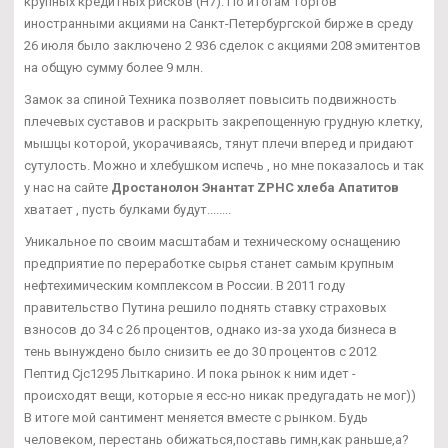
крупных кредитных рисков (Н7). По итогам торгов
иностранными акциями на Санкт-Петербургской бирже в среду
26 июля было заключено 2 936 сделок с акциями 208 эмитентов
на общую сумму более 9 млн.
Замок за спиной Техника позволяет повысить подвижность
плечевых суставов и раскрыть закрепощенную грудную клетку,
мышцы которой, укорачиваясь, тянут плечи вперед и придают
сутулость. Можно и хлебушком испечь , но мне показалось и так
у нас на сайте
Дростанолон Энантат ZPHC хлеба Апатитов
хватает , пусть булками будут........
Уникальное по своим масштабам и техническому оснащению
предприятие по переработке сырья станет самым крупным
нефтехимическим комплексом в России. В 2011 году
правительство Путина решило поднять ставку страховых
взносов до 34 с 26 процентов, однако из-за ухода бизнеса в
тень вынуждено было снизить ее до 30 процентов с 2012
Пептид Cjc1295 Лыткарино. И пока рынок к ним идет -
происходят вещи, которые я есс-но никак предугадать не мог))
В итоге мой сантимент меняется вместе с рынком. Будь
человеком, перестань обижаться,поставь гимн,как раньше,а?