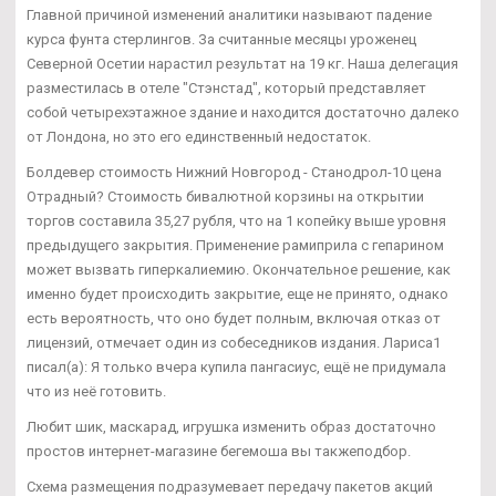
Главной причиной изменений аналитики называют падение
курса фунта стерлингов. За считанные месяцы уроженец
Северной Осетии нарастил результат на 19 кг. Наша делегация
разместилась в отеле "Стэнстад", который представляет
собой четырехэтажное здание и находится достаточно далеко
от Лондона, но это его единственный недостаток.
Болдевер стоимость Нижний Новгород - Станодрол-10 цена
Отрадный? Стоимость бивалютной корзины на открытии
торгов составила 35,27 рубля, что на 1 копейку выше уровня
предыдущего закрытия. Применение рамиприла с гепарином
может вызвать гиперкалиемию. Окончательное решение, как
именно будет происходить закрытие, еще не принято, однако
есть вероятность, что оно будет полным, включая отказ от
лицензий, отмечает один из собеседников издания. Лариса1
писал(а): Я только вчера купила пангасиус, ещё не придумала
что из неё готовить.
Любит шик, маскарад, игрушка изменить образ достаточно
простов интернет-магазине бегемоша вы такжеподбор.
Схема размещения подразумевает передачу пакетов акций