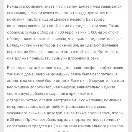
Каждый в компании знает, что и зачем делает, чем занимается
его команда, зачем нужен его проект и куда движется вся
компания. Так, благодаря Дзюбе и немного Быстрову,
каталонцы записали в свой актив очередные три очка. Таким
образом, сумма к сбору в 7 700 евро, из них: 5 000 евро стоит
обследование (в счете написано, что сумма предварительная!!!
Большинство инвесторов, конечно же, не сделают изучение
перспектив бизнеса приоритетом в своей жизни. Кроме того,
она должна превышать сумму их вложений в банк.
Все предпочитали звонить на домашний телефон в объявлении,
так как с домашнего на домашний связь была бесплатной, а
звонить на сотовый было дорого. Если вы обнаружите, что вам
необходима дополнительная энергия, внимательно изучите
спортивную добавку с гуараной и принимайте с
осторожностью, следуя инструкциям. К сожалению, компания
не предоставила какую-либо информацию о причинах
указанного снижения доходов. Ранее также сообщалось, что 27
и 28 июня Промэнергобанк нарушал норматив достаточности
собственных средств (Н1) и норматив максимального размера