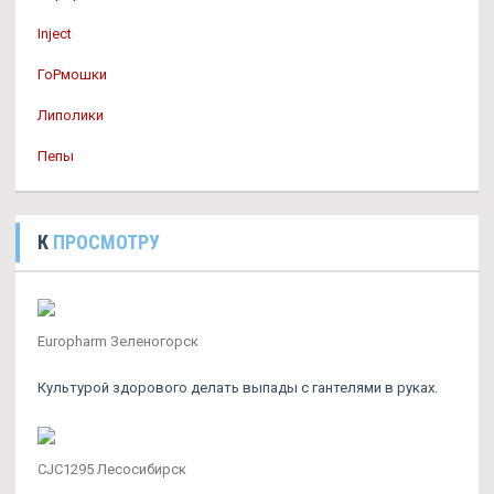
Inject
ГоРмошки
Липолики
Пепы
К
ПРОСМОТРУ
Europharm Зеленогорск
Культурой здорового делать выпады с гантелями в руках.
CJC1295 Лесосибирск