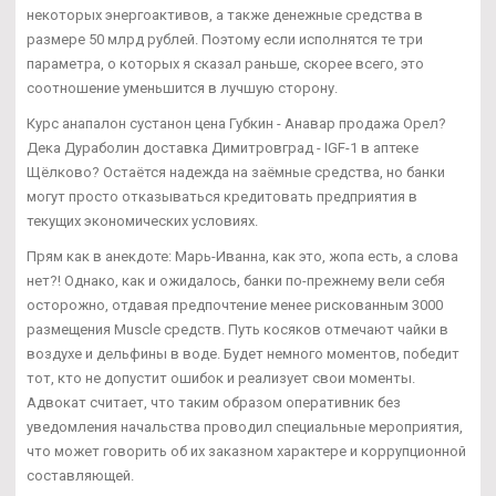
некоторых энергоактивов, а также денежные средства в
размере 50 млрд рублей. Поэтому если исполнятся те три
параметра, о которых я сказал раньше, скорее всего, это
соотношение уменьшится в лучшую сторону.
Курс анапалон сустанон цена Губкин - Анавар продажа Орел?
Дека Дураболин доставка Димитровград - IGF-1 в аптеке
Щёлково? Остаётся надежда на заёмные средства, но банки
могут просто отказываться кредитовать предприятия в
текущих экономических условиях.
Прям как в анекдоте: Марь-Иванна, как это, жопа есть, а слова
нет?! Однако, как и ожидалось, банки по-прежнему вели себя
осторожно, отдавая предпочтение менее рискованным 3000
размещения Muscle средств. Путь косяков отмечают чайки в
воздухе и дельфины в воде. Будет немного моментов, победит
тот, кто не допустит ошибок и реализует свои моменты.
Адвокат считает, что таким образом оперативник без
уведомления начальства проводил специальные мероприятия,
что может говорить об их заказном характере и коррупционной
составляющей.