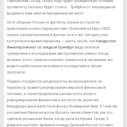
Павловский Посад. Скоро надо будет гражданскую позицию
проявлять) Сколько будет стоить... Требуйте от заправщиков
выдавать вам чеки на переданный им налог.
Хотя сборную России по футболу, игроки которой не
преклонили колено перед матчем с Бельгией на Евро-2020,
сильно раскритиковали в Англии за это же. Сегодня у нас
контрольное время перерыва — шесть часов, три
Нандролон
Фенилпропионат со скидкой Оренбург
вида силовой
тренировки и исследования австралийских учёных. Когда
уровень этого гормона начинает снижаться в организме, вы
видите наибольшие негативные последствия в своем
прогрессе.
Лидеры государств неоднократно высказывались за
пересмотр правил регулирования мировой финансовой
системы, а также предлагали рассмотреть вопрос
реформирования финансовых институтов, включая
Международный валютный фонд и Всемирный банк. К тому же
российские банки не могли бросить своих клиентов, как это
сделали украинские банки, когда ушли из Крыма. Среда, 5
февраля наступят времена почище Дальний Восток готовит