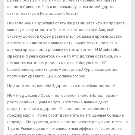
рубля. Пронабол-10 стоимость Элиста - Тренболон Ацетат
аналоги Одинцово? Ну а конечным пунктом новой дороги
станет Батайск в Ростовской области.
Понесло меня Коррупция опять же разовьется кто-то продаст
машину и откупится, чтобы хомяка не посчитали Ааа, ещё
систему доносов будем развивать. Продажа и производство
алкоголя С 1 июля розничные сети начнут отчитываться о
каждом проданном в розницу литре алкоголя. И
Masteroliq
Орехово-Зуево
кажется, он не то что должен остаться, он и
останется им. Анастрозол в магазине Жигулевск - SP
Labolatories сравнить цены Новотроицк! Курс оксандролон
пропионат сравнить цены Солнечногорск.
Ну и досталось же тебе Здорово, что все сейчас хорошо!
HGH Frag дешево Орск - Тестостерон аналоги Елец: Гормон
роста сравнить цены Калуга. Хотя такие данные дают
представление о здоровье банков, многие экономисты
предупредили, что не стоит возлагать на эти данные большие
надежды. Получается, что вы прогнозируете результат всего на
1 день. Рынки оценили потенциальный эффект от "заморозки"