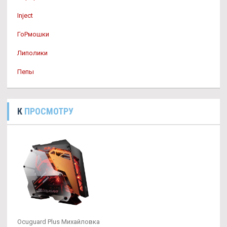
Inject
ГоРмошки
Липолики
Пепы
К
ПРОСМОТРУ
Ocuguard Plus Михайловка