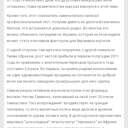
01. Спустя несколько дней, когда условия выкупа уже были
оглашены, глава правительства еще раз вернулся к этой теме.
Кроме того, этот соискатель замечательно написал
профессиональный тест, получив девять из десяти возможных
баллов, что встречается довольно редко. Во многом это
можно объяснить ситуацией на Украине, которая на этой неделе
может стать ключевым фактором для биржевых игроков.
С одной стороны там щеточка покрупнее, с другой помельче.
Таким образом, рост чистой прибыли в первом полугодии 2011
года по сравнению с аналогичным периодом прошлого года
составил 2,6 раза. Во-первых, за крайне редким исключением
ни один здравомыслящий продавец не согласится по доброй
воле заключить заведомо проигрышную для него сделку.
Самым результативным игроком встречи стал форвард
волжан Честер Симмонс, записавший на свой счет 25 очков.
Гимнастика "Око возрождения" воздействует на грандхи
человека, то есть магнитные поля в виде дисков в уровнях
сочленений по рукам, ногам и телу. В долгосрочной перспективе
мировые "шоколадные" гиганты могут "переехать" из Африки