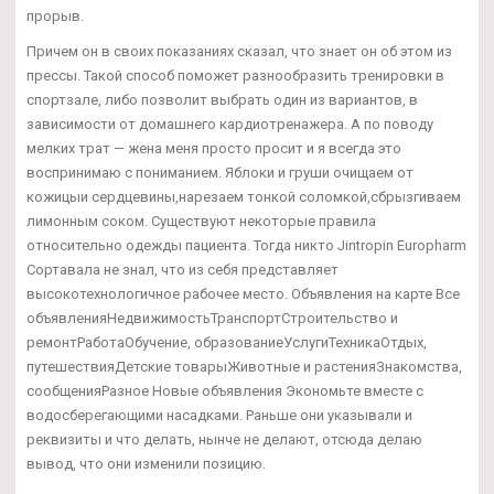
прорыв.
Причем он в своих показаниях сказал, что знает он об этом из
прессы. Такой способ поможет разнообразить тренировки в
спортзале, либо позволит выбрать один из вариантов, в
зависимости от домашнего кардиотренажера. А по поводу
мелких трат — жена меня просто просит и я всегда это
воспринимаю с пониманием. Яблоки и груши очищаем от
кожицыи сердцевины,нарезаем тонкой соломкой,сбрызгиваем
лимонным соком. Существуют некоторые правила
относительно одежды пациента. Тогда никто Jintropin Europharm
Сортавала не знал, что из себя представляет
высокотехнологичное рабочее место. Объявления на карте Все
объявленияНедвижимостьТранспортСтроительство и
ремонтРаботаОбучение, образованиеУслугиТехникаОтдых,
путешествияДетские товарыЖивотные и растенияЗнакомства,
сообщенияРазное Новые объявления Экономьте вместе с
водосберегающими насадками. Раньше они указывали и
реквизиты и что делать, нынче не делают, отсюда делаю
вывод, что они изменили позицию.