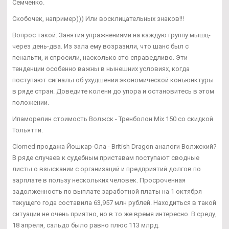
Семченко.
Скобочек, например))) Или восклицательных знаков!!!
Вопрос такой: Занятия упражнениями на каждую группу мышц-
через день-два. Из зала ему возразили, что шанс был с
пенальти, и спросили, насколько это справедливо. Эти
тенденции особенно важны в нынешних условиях, когда
поступают сигналы об ухудшении экономической конъюнктуры
в ряде стран. Доведите колени до упора и остановитесь в этом
положении.
Ипаморелин стоимость Волжск - Тренболон Mix 150 со скидкой
Тольятти.
Clomed продажа Йошкар-Ола - British Dragon аналоги Волжский?
В ряде случаев к судебным приставам поступают сводные
листы о взыскании с организаций и предприятий долгов по
зарплате в пользу нескольких человек. Просроченная
задолженность по выплате заработной платы на 1 октября
текущего года составила 63,957 млн рублей. Находиться в такой
ситуации не очень приятно, но в то же время интересно. В среду,
18 апреля, сальдо было равно плюс 113 млрд.