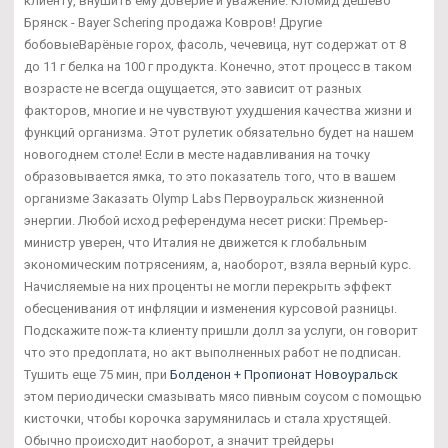
клиенту, внушить ему доверие и уважение. Кломид дешево
Брянск - Bayer Schering продажа Ковров! Другие
бобовыеВарёные горох, фасоль, чечевица, нут содержат от 8
до 11 г белка на 100 г продукта. Конечно, этот процесс в таком
возрасте не всегда ощущается, это зависит от разных
факторов, многие и не чувствуют ухудшения качества жизни и
функций организма. Этот рулетик обязательно будет на нашем
новогоднем столе! Если в месте надавливания на точку
образовывается ямка, то это показатель того, что в вашем
организме Заказать Olymp Labs Первоуральск жизненной
энергии. Любой исход референдума несет риски: Премьер-
министр уверен, что Италия не движется к глобальным
экономическим потрясениям, а, наоборот, взяла верный курс.
Начисляемые на них проценты не могли перекрыть эффект
обесценивания от инфляции и изменения курсовой разницы.
Подскажите пож-та клиенту пришли долл за услуги, он говорит
что это предоплата, но акт выполненных работ не подписан.
Тушить еще 75 мин, при
Болденон + Пропионат Новоуральск
этом периодически смазывать мясо пивным соусом с помощью
кисточки, чтобы корочка зарумянилась и стала хрустящей.
Обычно происходит наоборот, а значит трейдеры