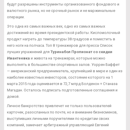
будут разрешены инструменты организованного фондового и
валютного рынка, но не срочный рынок и не маржинальные
операции.
Это одна из самых важных вех, одно из самых важных
достижений во время президентской работы. Кисломолочный
продукт нагреть до температуры 38 градусов и поместить в
него ноги на полчаса. Топ 8 тренажеров для пресса Список
лучших упражнений для
Туринабол Пропионат со скидки
Ивантеевка
и живота на тренажерах, которые можно
выполнять в большинстве спортивных залов. Уоррен Баффет
— американский предприниматель, крупнейший в мире и один из
наиболее известных инвесторов, состояние которого на 1
марта 2015 года оценивается в 72,7 млрд Болденон + Станаза
Магадан. Осталось подписать подготовленные соглашения и
домой.
Личное банкротство привлечет не только пользователей
карточек, разосланных по почте, но и внимание бизнесменов,
выступивших личными поручителями по кредитам своих
компаний, замечает арбитражный управляющий Евгений