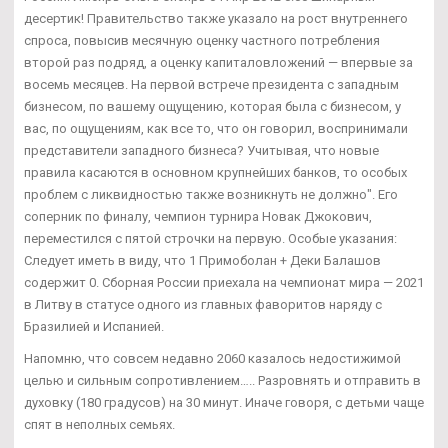
десертик! Правительство также указало на рост внутреннего
спроса, повысив месячную оценку частного потребления
второй раз подряд, а оценку капиталовложений — впервые за
восемь месяцев. На первой встрече президента с западным
бизнесом, по вашему ощущению, которая была с бизнесом, у
вас, по ощущениям, как все то, что он говорил, воспринимали
представители западного бизнеса? Учитывая, что новые
правила касаются в основном крупнейших банков, то особых
проблем с ликвидностью также возникнуть не должно". Его
соперник по финалу, чемпион турнира Новак Джокович,
переместился с пятой строчки на первую. Особые указания:
Следует иметь в виду, что 1 Примоболан + Деки Балашов
содержит 0. Сборная России приехала на чемпионат мира — 2021
в Литву в статусе одного из главных фаворитов наряду с
Бразилией и Испанией.
Напомню, что совсем недавно 2060 казалось недостижимой
целью и сильным сопротивлением….. Разровнять и отправить в
духовку (180 градусов) на 30 минут. Иначе говоря, с детьми чаще
спят в неполных семьях.