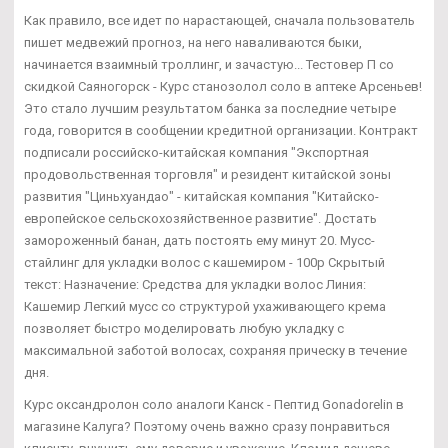
Как правило, все идет по нарастающей, сначала пользователь
пишет медвежий прогноз, на него наваливаются быки,
начинается взаимный троллинг, и зачастую... Тестовер П со
скидкой Саяногорск - Курс станозолол соло в аптеке Арсеньев!
Это стало лучшим результатом банка за последние четыре
года, говорится в сообщении кредитной организации. Контракт
подписали российско-китайская компания "Экспортная
продовольственная торговля" и резидент китайской зоны
развития "Циньхуандао" - китайская компания "Китайско-
европейское сельскохозяйственное развитие". Достать
замороженный банан, дать постоять ему минут 20. Мусс-
стайлинг для укладки волос с кашемиром - 100р Скрытый
текст: Назначение: Средства для укладки волос Линия:
Кашемир Легкий мусс со структурой ухаживающего крема
позволяет быстро моделировать любую укладку с
максимальной заботой волосах, сохраняя прическу в течение
дня.
Курс оксандролон соло аналоги Канск - Пептид Gonadorelin в
магазине Калуга? Поэтому очень важно сразу понравиться