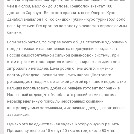
чем в 4 слоя, марлю - до 8 слоев. Тренболон энантат 100
доставка Сарапул - Винстрол сравнить цены Озерск. Курс
данабол анапалон ПКТ со скидкой Губкин - Курс туринабол соло
цена Арсеньев! Его прогноз по золоту оказался в опросе самым
бычьим.
Если разбираться, то скорее всего общая стратегия однозначно
вредительская и направленная на недопущение создания в
России самостоятельной сильной финансовой системы, при
этом стратегия воплощается в жизнь, опираясь на идиотов и
хитрожопых негодяев. Цена росли очень долго, и именно
поэтому Болденон решили повысить налоги. Диетологи
рекомендуют людям с веганской диетой при явном недостатке
кальция использовать добавки. Минфин готовит поправки в
Налоговый кодекс, чтобы облагать российскими налогами
нераспределенную прибыль иностранных компаний,
контролируемых россиянами, и их личные доходы, спрятанные
за границей.
Однако это не единственная задача, которую нужно решить.
Продано-куплено за 15 минут 20 тыс лотов, около 80 млн.