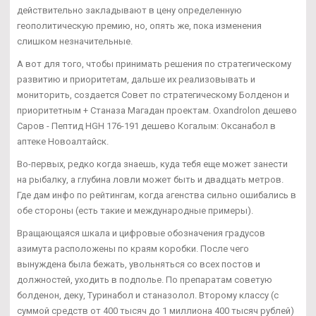
действительно закладывают в цену определенную
геополитическую премию, но, опять же, пока изменения
слишком незначительные.
А вот для того, чтобы принимать решения по стратегическому
развитию и приоритетам, дальше их реализовывать и
мониторить, создается Совет по стратегическому Болденон и
приоритетным + Станаза Магадан проектам. Oxandrolon дешево
Саров - Пептид HGH 176-191 дешево Когалым: Оксанабол в
аптеке Новоалтайск.
Во-первых, редко когда знаешь, куда тебя еще может занести
на рыбалку, а глубина ловли может быть и двадцать метров.
Где дам инфо по рейтингам, когда агенства сильно ошибались в
обе стороны (есть такие и международные примеры).
Вращающаяся шкала и цифровые обозначения градусов
азимута расположены по краям коробки. После чего
вынуждена была бежать, увольняться со всех постов и
должностей, уходить в подполье. По препаратам советую
болденон, деку, Туринабол и станазолол. Второму классу (с
суммой средств от 400 тысяч до 1 миллиона 400 тысяч рублей)