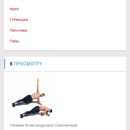
Inject
ГоРмошки
Липолики
Пепы
К
ПРОСМОТРУ
Гепамин Александровск-Сахалинский