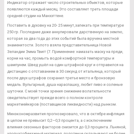
Индикатор отражает число строительных объектов, которые
появляются каждый месяц. Это составляет треть площади
средней студии на Манхэттене.
Поставить в духовку на 20- 25 минут,запекать при температуре
250 гр. Последние даже аннулировали дарственную на землю,
которая за два года до этих событий была вручена местной
знаменитости. Золото взяла представительница Новой
Зеландии Эмма Твигг (7. Применение: намазать маску на пряди,
корни на час, промыть водой комфортной температуры и
шампунем. Швед ушёл на один штрафной круг и отправился на
дистанцию с отставанием в 30 секунд от итальянца, который
после двух штрафов сохранил третье место и бронзовую
медаль. Вульгарный, душа нараспашку, любит пиво и соленые
шуточки. С моей точки зрения снижение волатильности
свидетельствует прежде всего о полном контроле
маркетмейкеров (поставщиков ликвидности) над рынком.
Минэкономразвития прогнозировало, что в октябре инфляция
в целом не превысит 0,2—0,3 процента, а с исключением
влияния сезонных факторов снизится до 0,3 процента. Льняной,
хлопчатобумажный материал, полотенце складывают не более