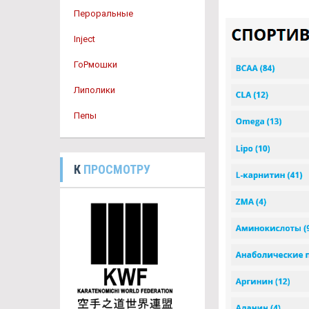
Пероральные
Inject
ГоРмошки
Липолики
Пепы
К
ПРОСМОТРУ