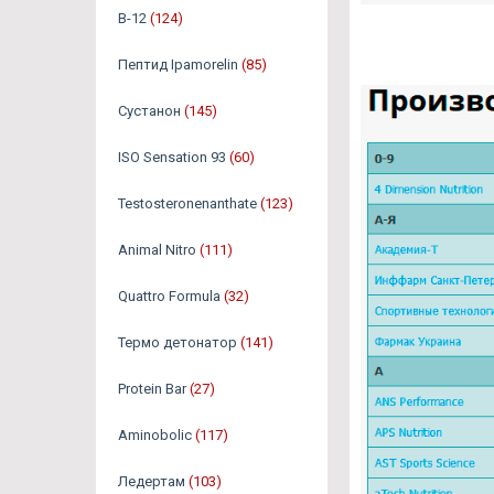
B-12
(124)
Пептид Ipamorelin
(85)
Сустанон
(145)
ISO Sensation 93
(60)
Testosteronenanthate
(123)
Animal Nitro
(111)
Quattro Formula
(32)
Термо детонатор
(141)
Protein Bar
(27)
Aminobolic
(117)
Ледертам
(103)