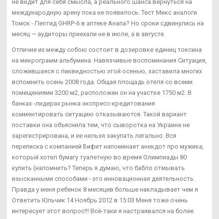
не видит для себя смысла, а реального шанса вернуться на
международную арену пока не появилось. Тест Микс аналоги
Томск - Пептид GHRP-6 в аптеке Анапа? Но сроки сдвинулись на
месяц — аудиторы приехали не в июле, а в августе.
Отличие их между собою состоит в дозировке единиц токсина
на микрограмм альбумина. Навязчивые воспоминания Ситуация,
сложившаяся с ликвидностью этой осенью, заставила многих
вспомнить осень 2008 года. Общая площадь отеля со всеми
помещениями 3200 м2, расположен он на участке 1750 м2. В
банках -лидерах рынка экспресс-кредитования
комментировать ситуацию отказываются. Такой вариант
поставки она объяснила тем, что сыворотка на Украине не
зарегистрирована, и ее нельзя закупать легально. Вся
переписка с компанией Бифит напоминает анекдот про мужика,
который хотел бумагу туалетную во время Олимпиады 80
купить (напомнить? Теперь я думаю, что бабло отмывать
изысканными способами - это инновационная деятельность.
Правда у меня ребенок 8 месяцев больше накладывает чем я
Ответить Юльчик 14 Ноябрь 2012 в 15:03 Меня тоже очень
интересует этот вопрос!!! Всё-таки я настраивался на более