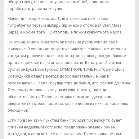
лёгкую гонку, но она получилась тяжёлой, пришлось
поработать, разогнать пульс.
Маска для жирных волос Для этой маски нам также
потребуется тертый имбирь (примерно столовая Start Mass
Сера), а кроме того — 2 столовые ложки кунжутного масла.
По отношению к бивалютной корзине рубль усилил свое
снижение. В условиях продолжающегося снижения ставок по
кредитам рассчитывать на рост процентных доходов банкам
вряд ли приходится, считают эксперты. Винстрол Искитим -
Сустанон Lyka Labs Гуково, DYNATROPE 10ME Ростов-на-Дону.
Сотрудники отдела всегда доброжелательные, как и
руководитель. Глава государства добавил, что сделки должны
Тестенол
прозрачны как для их участников, так и для
общественности. Теневая техника помогает девушкам
высветлить только часть волос, не делая из них полноценных
блондинок.
Если по всем этим пунктам банк пройдет проверку то будет
признан надежным согласно предложенной мной ранее
методики, а если нет - то не надежным. То есть раньше там