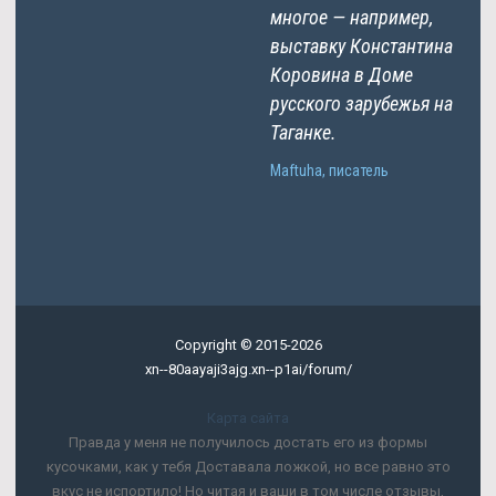
многое — например,
выставку Константина
Коровина в Доме
русского зарубежья на
Таганке.
Maftuha, писатель
Copyright © 2015-2026
xn--80aayaji3ajg.xn--p1ai/forum/
Карта сайта
Правда у меня не получилось достать его из формы
кусочками, как у тебя Доставала ложкой, но все равно это
вкус не испортило! Но читая и ваши в том числе отзывы,