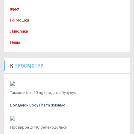
Inject
ГоРмошки
Липолики
Пепы
К
ПРОСМОТРУ
Тамоксифен 20mg продажа Бузулук
Болденон Body Pharm жизнью.
Провирон ZPHC Зеленодольск