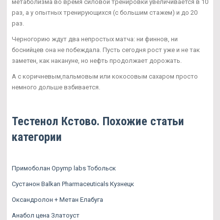
метаболизма во время силовой тренировки увеличивается в 10
раз, а у опытных тренирующихся (с большим стажем) и до 20
раз.
Черногорию ждут два непростых матча: ни финнов, ни
боснийцев она не побеждала. Пусть сегодня рост уже и не так
заметен, как накануне, но нефть продолжает дорожать.
А с коричневым,пальмовым или кокосовым сахаром просто
немного дольше взбивается.
Тестенол Кстово. Похожие статьи
категории
Примоболан Opymp labs Тобольск
Сустанон Balkan Pharmaceuticals Кузнецк
Оксандролон + Метан Елабуга
Анабол цена Златоуст