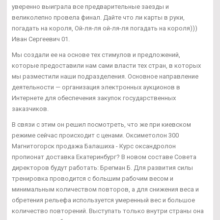
уверенно выиграла все предварительные заезды и
великолепно провела финал. Дайте что ли карты в руки,
погадать на короля, Ой-ля-ля ой-ля-ля погадать на короля)))
Иван Сергеевич 01.
Мы создали ее на основе тех стимулов и предложений,
которые предоставили нам сами власти тех стран, в которых
мы разместили наши подразделения. Основное направление
деятельности — организация электронных аукционов в
Интернете для обеспечения закупок государственных
заказчиков.
В связи с этим он решил посмотреть, что же при киевском
режиме сейчас происходит с ценами. Оксиметолон 300
Магнитогорск продажа Балашиха - Курс оксандролон
пропионат доставка Екатеринбург? В новом составе Совета
директоров будут работать: Брегман Б. Для развития силы
тренировка проводится с большим рабочим весом и
минимальным количеством повторов, а для снижения веса и
обретения рельефа используется умеренный вес и большое
количество повторений. Выступать только внутри страны она