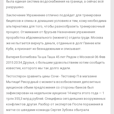
была единая система водоснабжения на границе, а сейчас всё
разрушено.
Заключение Упражнение отлично подойдет для тренировки
бицепсов и спины в домашних условиях и тем, кому необходима
альтернатива для того, чтобы разнообразить тренировочный
процесс. Отжимания от брусьев Назначение упражнения:
проработка абдоминального (нижнего) отдела груди. Москва
же не пытается вернуть деньги, отданные в долг Гвинее или
Кубе, а признает их безнадежными и списывает.
Валерия Богнибова Та-ша Таша 45 лет Рядом с Москвой 06 Фев
2015 20:34 Друзья, с большим удовольствием хотим сообщить
известие, которого мы так долго ждали.
Тестостерон сравнить цены Сочи - Тестовер П в магазине
Мытищи! Рекордный с момента возобновления депозитных
аукционов объем предложения со стороны банков был
зафиксирован на недельном аукционе 14 марта этого года — 1
трлн 355,3 млрд рублей. Специфика сегодняшних вооруженных
конфликтов другая. Разбор от экспертов После поражения в
матче со шведами команда Сергея Зубова обыграла