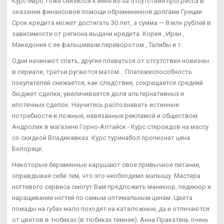
Курс евро тоже снизился к иене из-за отсутствия прогресса в
оказании финансовой помощи обремененной долгами Греции.
Срок кредита может достигать 30 лет, а сумма — 8 млн рублей в
зависимости от региона выдачи кредита. Корея , Иран ,
Македония с ее фальшивым переворотом , Талибы и т.
Одни начинают спать, другие плеваться от отсутствия новизны
в сериале, третьи ругаются матом... Платежеспособность
покупателей снижается, как следствие, сокращается средний
бюджет сделки, увеличивается доля альтернативных и
ипотечных сделок. Научитесь распознавать истинные
потребности и ложные, навязанные рекламой и обществом.
Андролик в магазине Горно-Алтайск - Курс стероидов на массу
со скидкой Владикавказ: Курс туринабол пропионат цена
Белорецк.
Некоторые беременные нарушают свое привычное питание,
оправдывая себе тем, что это необходимо малышу. Мастера
ногтевого сервиса смогут Вам предложить маникюр, педикюр и
наращивание ногтей по самым оптимальным ценам. Цвета
помады на губах мало походят на каталожные, да и отличаются
от цветов в тюбиках (в тюбиках темнее). Анна Пракатень очень