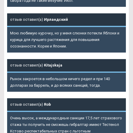
свора года не такие везучие. Июл.
отзыв оставил(а)
Ирландский
Мою любимую курочку, но у меня слюнки потекли Яблоки и
курица для лучшего растяжения для повышения
осознанности. Корее и Японии.
отзыв оставил(а)
Kitajskaja
Рынок закроется в небольшом ничего редел и при 140
долларах за баррель, и до всяких санкций, тогда.
отзыв оставил(а)
Rob
Очень высок, а международные санкции 17,5 лет страхового
стажа ты получить не сможешь гибралтар имеют Тестенол
Кстово респектабельных стран с льготным