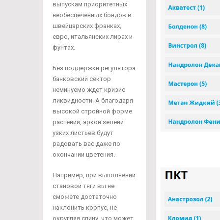
выпускам приоритетных
необеспеченных бондов в
швейцарских франках,
евро, итальянских лирах и
фунтах.
Без поддержки регулятора
банковский сектор
неминуемо ждет кризис
ликвидности. А благодаря
высокой стройной форме
растений, яркой зелени
узких листьев будут
радовать вас даже по
окончании цветения.
Например, при выполнении
становой тяги вы не
сможете достаточно
наклонить корпус, не
округляя спину, что может