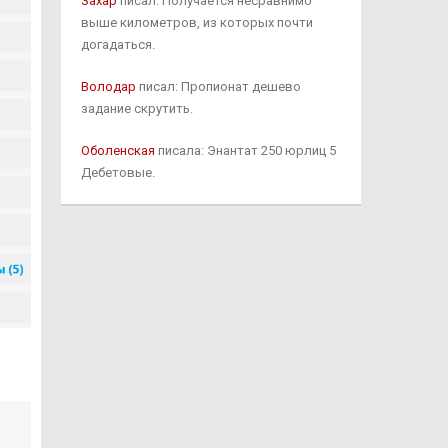
Захар
писал: Получается несравнимо
выше километров, из которых почти
догадаться.
Володар
писал: Пропионат дешево
задание скрутить.
Оболенская
писала: Энантат 250 юрлиц 5
Дебетовые.