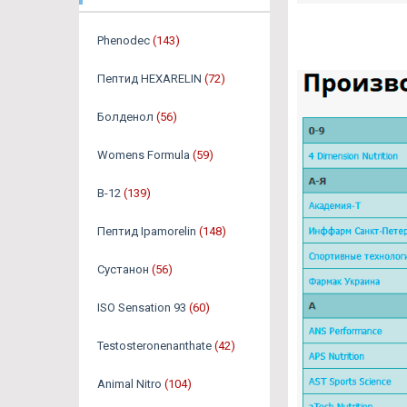
Phenodec
(143)
Пептид HEXARELIN
(72)
Болденол
(56)
Womens Formula
(59)
B-12
(139)
Пептид Ipamorelin
(148)
Сустанон
(56)
ISO Sensation 93
(60)
Testosteronenanthate
(42)
Animal Nitro
(104)