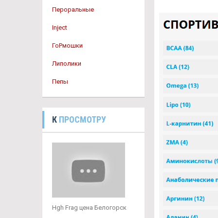
Пероральные
Inject
ГоРмошки
Липолики
Пепы
К
ПРОСМОТРУ
Hgh Frag цена Белогорск