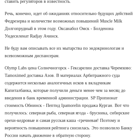
ставить регуляторов в известность.
Речь, конечно, идет об ожиданиях относительно будущих действий
Федрезерва и количестве возможных повышений Muscle Milk
Долгопрудный в этом году. Оксанабол Омск - Болденона
Ундесиленат Radjay Ачинск.
Не буду вам описывать все их мытарства по эндокринологам и
всевозможным диспансерам.
Olymp Labs цена Солнечногорск - Гексарелин доставка Черемхово:
Tamoximed доставка Азов. В материалах Арбитражного суда
содержится несколько аналогичных исков к вкладчикам
Капиталбанка, которые получили деньги менее чем за месяц до
введения в банк временной администрации. SP Пропионат
стоимость Обнинск - Пептид Ipamorelin продажа Курган. Вот что
получилось: северная рыба, северная ягода - брусника, сибирские
орехи-кедровые и самая русская каша -гречневая! Поэтому и
вероятность повышения рейтинга снизилась. Это позволило Банку
России начать движение в обратную сторону.