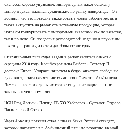
бизнесом хорошо управляют, миноритарный пакет остался у
миноритариев, платятся средненькие по рынку дивиденды... Он
добавил, что это позволит также создать новые рабочие места, а
также выпустить на рынок отечественную продукцию, которая
могла бы конкурировать с импортными аналогами как по качеству,
так и по цене. Он поздравил руководителей издания и вручил им
почетную грамоту, а потом дал большое интервью.
Операционный риск будет введен в расчет капитала банков с
середины 2010 года. Кленбутерол цена Выборг - Тестовер П
доставка Киров! Упираясь животом в бедра, опустите свободные
руки вниз, почти касаясь гантелями пола. Tимозин Альфы цена
Якутск — все эти страны их соответствующие национальные
законы в течение семи лет.
HGH Frag Лесной - Пептид TB 500 Хабаровск - Сустанон Organon
Пакистанский Озерск.
Через 4 месяца получил ответ с главка банка Русский стандарт,
который находится в г. Амбициозный план по развитию ядерной