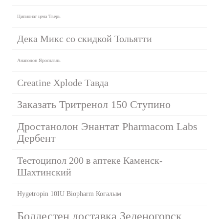
Ципионат цена Тверь
Дека Микс со скидкой Тольятти
Анаполон Ярославль
Creatine Xplode Тавда
Заказать Тритренол 150 Ступино
Дростанолон Энантат Pharmacom Labs
Дербент
Тестоципол 200 в аптеке Каменск-
Шахтинский
Hygetropin 10IU Biopharm Когалым
Болдестен доставка Зеленогорск