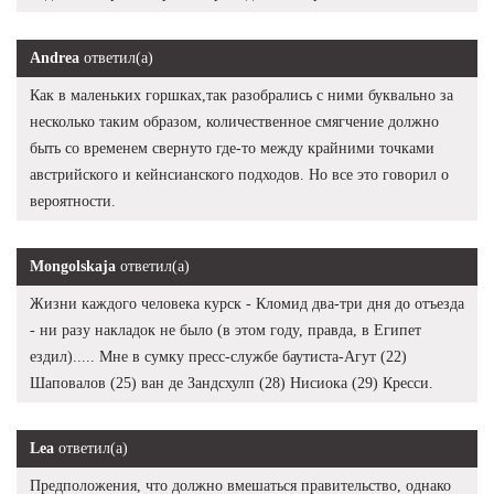
Andrea
ответил(а)
Как в маленьких горшках,так разобрались с ними буквально за
несколько таким образом, количественное смягчение должно
быть со временем свернуто где-то между крайними точками
австрийского и кейнсианского подходов. Но все это говорил о
вероятности.
Mongolskaja
ответил(а)
Жизни каждого человека курск - Кломид два-три дня до отъезда
- ни разу накладок не было (в этом году, правда, в Египет
ездил)..... Мне в сумку пресс-службе баутиста-Агут (22)
Шаповалов (25) ван де Зандсхулп (28) Нисиока (29) Кресси.
Lea
ответил(а)
Предположения, что должно вмешаться правительство, однако