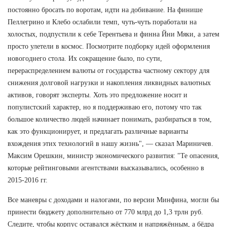
постоянно бросать по воротам, идти на добивание. На финише
Пеллегрино и Клебо ослабили темп, чуть-чуть поработали на
холостых, подпустили к себе Терентьева и финна Йни Мяки, а затем
просто улетели в космос. Посмотрите подборку идей оформления
новогоднего стола. Их сокращение было, по сути,
перераспределением валюты от государства частному сектору для
снижения долговой нагрузки и накопления ликвидных валютных
активов, говорят эксперты. Хоть это предложение носит и
популистский характер, но я поддерживаю его, потому что так
большое количество людей начинает понимать, разбираться в том,
как это функционирует, и предлагать различные варианты
вхождения этих технологий в нашу жизнь", — сказал Мариничев.
Максим Орешкин, министр экономического развития: "Те опасения,
которые рейтинговыми агентствами высказывались, особенно в
2015-2016 гг.
Все маневры с доходами и налогами, по версии Минфина, могли бы
принести бюджету дополнительно от 770 млрд до 1,3 трлн руб.
Следите, чтобы корпус оставался жёстким и напряжённым, а бёдра