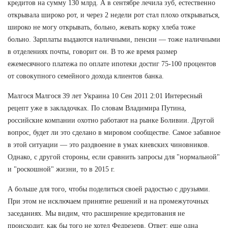
кредитов на сумму 130 млрд. А в сентябре лечила зуб, естественно
открывала широко рот, и через 2 недели рот стал плохо открываться,
широко не могу открывать, больно, жевать корку хлеба тоже
больно. Зарплаты выдаются наличными, пенсии — тоже наличными
в отделениях почты, говорит он. В то же время размер
ежемесячного платежа по оплате ипотеки достиг 75-100 процентов
от совокупного семейного дохода клиентов банка.
Малгося Малгося 39 лет Украина 10 Сен 2011 2:01 Интересный
рецепт уже в закладочках. По словам Владимира Путина,
российские компании охотно работают на рынке Боливии. Другой
вопрос, будет ли это сделано в мировом сообществе. Самое забавное
в этой ситуации — это раздвоение в умах киевских чиновников.
Однако, с другой стороны, если сравнить запросы для "нормальной"
и "роскошной" жизни, то в 2015 г.
А больше для того, чтобы поделиться своей радостью с друзьями.
При этом не исключаем принятие решений и на промежуточных
заседаниях. Мы видим, что расширение кредитования не
происходит, как бы того не хотел Федрезерв. Ответ: еще одна