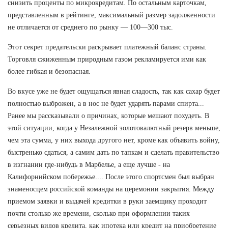
снизить проценты по микрокредитам. По остальным карточкам,
представленным в рейтинге, максимальный размер задолженности
не отличается от среднего по рынку — 100—300 тыс.
Этот секрет предательски раскрывает платежный баланс страны.
Торговля сжиженным природным газом рекламируется ими как
более гибкая и безопасная.
Во вкусе уже не будет ощущаться явная сладость, так как сахар будет
полностью выброжен, а в нос не будет ударять парами спирта...
Ранее мы рассказывали о причинах, которые мешают похудеть. В
этой ситуации, когда у Незалежной золотовалютный резерв меньше,
чем эта сумма, у них выхода другого нет, кроме как объявить войну,
быстренько сдаться, а самим дать по тапкам и сделать правительство
в изгнании где-нибудь в Марбелье, а еще лучше - на
Калифорнийском побережье.... После этого спортсмен был выбран
знаменосцем российской команды на церемонии закрытия. Между
приемом заявки и выдачей кредитки в руки заемщику проходит
почти столько же времени, сколько при оформлении таких
серьезных видов кредита, как ипотека или кредит на приобретение