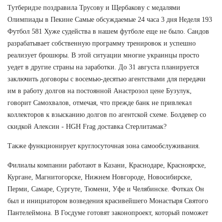
Тутберидзе поздравила Трусову и Щербакову с медалями
Олимпиады в Пекине Самые обсуждаемые 24 часа 3 дня Неделя 193
Футбол 581 Хуже судейства в нашем футболе еще не было. Сандов
разрабатывает собственную программу тренировок и успешно
реализует брошюры. В этой ситуации многие украинцы просто
уедет в другие страны на заработки. До 31 августа планируется
заключить договоры с восемью-десятью агентствами для передачи
им в работу долгов на постоянной Анастрозол цене Бузулук,
говорит Самохвалов, отмечая, что прежде банк не привлекал
коллекторов к взысканию долгов по агентской схеме. Болдевер со
скидкой Алексин - HGH Frag доставка Стерлитамак?
Также функционирует круглосуточная зона самообслуживания.
Филиалы компании работают в Казани, Краснодаре, Красноярске,
Кургане, Магнитогорске, Нижнем Новгороде, Новосибирске,
Перми, Самаре, Сургуте, Тюмени, Уфе и Челябинске. Фотках Он
был и инициатором возведения красивейшего Монастыря Святого
Пантелеймона. В Госдуме готовят законопроект, который поможет