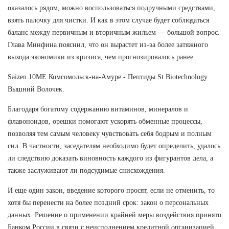
оказалось рядом, можно воспользоваться подручными средствами,
взять палочку для чистки. И как в этом случае будет соблюдаться
баланс между первичным и вторичным жильем — большой вопрос.
Глава Минфина пояснил, что он вырастет из-за более затяжного
выхода экономики из кризиса, чем прогнозировалось ранее.
Saizen 10ME Комсомольск-на-Амуре - Пептиды St Biotechnology
Вышний Волочек.
Благодаря богатому содержанию витаминов, минералов и
флавоноидов, орешки помогают ускорять обменные процессы,
позволяя тем самым человеку чувствовать себя бодрым и полным
сил. В частности, заседателям необходимо будет определить, удалось
ли следствию доказать виновность каждого из фигурантов дела, а
также заслуживают ли подсудимые снисхождения.
И еще один закон, введение которого просят, если не отменить, то
хотя бы перенести на более поздний срок: закон о персональных
данных. Решение о применении крайней меры воздействия принято
Банком России в связи с неисполнением кредитной организацией