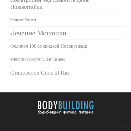
Новоалтайск
Ironmaxx Киржач
Лечение Мошонки
Фелибол 100 со скидкой Новокузнецк
4chlordehydromethyltest Кимры
Станозолол Соло И Пкт