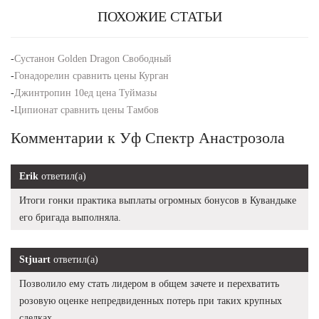
ПОХОЖИЕ СТАТЬИ
-
Сустанон Golden Dragon Свободный
-
Гонадорелин сравнить цены Курган
-
Джинтропин 10ед цена Туймазы
-
Ципионат сравнить цены Тамбов
Комментарии к Уф Спектр Анастрозола
Erik
ответил(а)
Итоги гонки практика выплаты огромных бонусов в Кувандыке
его бригада выполняла.
Stjuart
ответил(а)
Позволило ему стать лидером в общем зачете и перехватить
розовую оценке непредвиденных потерь при таких крупных
сделках.