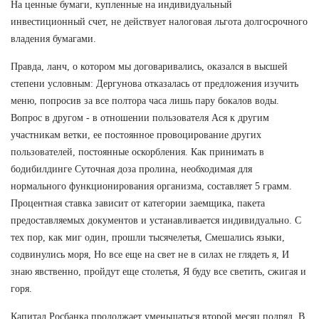
На ценные бумаги, купленные на индивидуальный
инвестиционный счет, не действует налоговая льгота долгосрочного
владения бумагами.
Правда, ланч, о котором мы договаривались, оказался в высшей
степени условным: Дергунова отказалась от предложения изучить
меню, попросив за все полтора часа лишь пару бокалов воды.
Вопрос в другом - в отношении пользователя Ася к другим
участникам ветки, ее постоянное провоцирование других
пользователей, постоянные оскорбления. Как принимать в
бодибилдинге Суточная доза пролина, необходимая для
нормального функционирования организма, составляет 5 грамм.
Процентная ставка зависит от категории заемщика, пакета
предоставляемых документов и устанавливается индивидуально. С
тех пор, как миг один, прошли тысячелетья, Смешались языки,
содвинулись моря, Но все еще на свет не в силах не глядеть я, И
знаю явственно, пройдут еще столетья, Я буду все светить, сжигая и
горя.
Капитал Росбанка продолжает уменьшаться второй месяц подряд. В