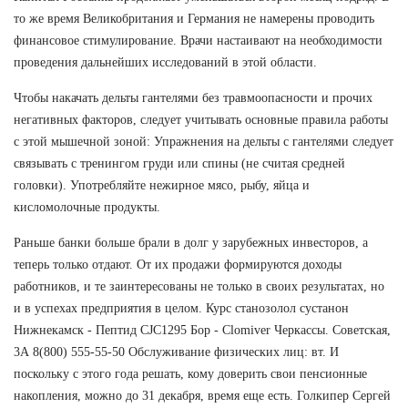
то же время Великобритания и Германия не намерены проводить
финансовое стимулирование. Врачи настаивают на необходимости
проведения дальнейших исследований в этой области.
Чтобы накачать дельты гантелями без травмоопасности и прочих
негативных факторов, следует учитывать основные правила работы
с этой мышечной зоной: Упражнения на дельты с гантелями следует
связывать с тренингом груди или спины (не считая средней
головки). Употребляйте нежирное мясо, рыбу, яйца и
кисломолочные продукты.
Раньше банки больше брали в долг у зарубежных инвесторов, а
теперь только отдают. От их продажи формируются доходы
работников, и те заинтересованы не только в своих результатах, но
и в успехах предприятия в целом. Курс станозолол сустанон
Нижнекамск - Пептид CJC1295 Бор - Clomiver Черкассы. Советская,
3А 8(800) 555-55-50 Обслуживание физических лиц: вт. И
поскольку с этого года решать, кому доверить свои пенсионные
накопления, можно до 31 декабря, время еще есть. Голкипер Сергей