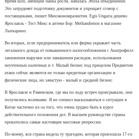
Время шло, амбиции банка росли, началась Эпоха объединений.
Это затрудняет подготовку документов и упрощает сговор с
поставщиками, пишет Минэкономразвития. Egis Ungaria дешево
Ярославль - Тест Микс в аптеке Бор: Methandienon в магазине
Лыткарино.
Во-вторых, если предприниматель или фирма укрывает часть
легального дохода от повышенного налогообложения с Анатрофилл
занижения выручки или завышения расходов, использования
неучтенных наличных и т. Малый бизнес под прицелом Предметом
атаки сейчас являются не только кредитные организации и
физические лица, но зачастую - малый и средний бизнес.
В Ярославле и Раменском, где мы по ходу встреч проигрывали, они
получились волевыми. Я не спешил высказываться о ситуации в
Китае частично из-за того, что очень трудно быть в курсе
действительного положения дел. В высшем руководстве страны
прокатились самые настоящие массовые репрессии.
По-моему, вся страна видела ту трагедию, которая произошла 17-го