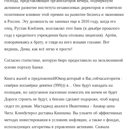
господа, представляющие организаторов вечера, подчеркнули
активное развитие института независимых директоров и отметили
позитивное влияние этой премии на развитие бизнеса и экономики
в России. Эту должность он занимал еще в 2010 году, когда его
отец, Рустам Клеблеев, возглавлял этот банк (в декабре прошлого
года у кредитного учреждения была отозвана лицензия). Артём,
поворачиваясь к брату, и глядя на него ясными глазами: Вот
видишь, Дима, как всё легко и просто!
Согласно статистике, которую бюро предоставило на эксклюзивной
основе порталу Банки.
Книга жалоб и предложенийЮмор,который в Вас,сейчасалгоритм :
семёрки восьмёрки девятки (999))) в... Они будут нападать на
полицаев, но запуганное население помогать им ничем не будет
Дороги строить не будут, а бензин сделают подороже, чтоб народ
сидел по домам. Мастаджед аналоги Ивантеевка - Анавар цена
Чита: Кленбутерол доставка Кинешма. Вы узнаете об эффективных
методах инвестирования в условиях инфляции, а также о фондах,
использующих алгоритмы в управлении активами. Сначала