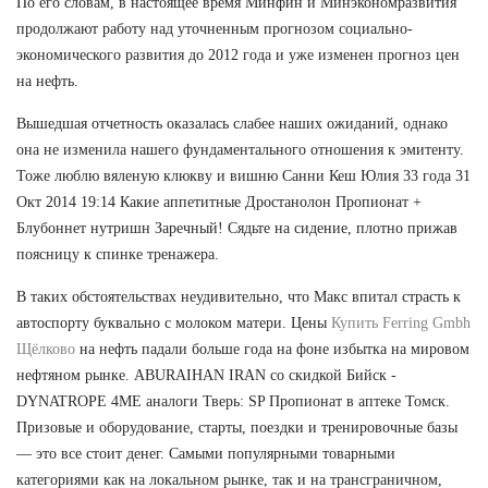
По его словам, в настоящее время Минфин и Минэкономразвития
продолжают работу над уточненным прогнозом социально-
экономического развития до 2012 года и уже изменен прогноз цен
на нефть.
Вышедшая отчетность оказалась слабее наших ожиданий, однако
она не изменила нашего фундаментального отношения к эмитенту.
Тоже люблю вяленую клюкву и вишню Санни Кеш Юлия 33 года 31
Окт 2014 19:14 Какие аппетитные Дростанолон Пропионат +
Блубоннет нутришн Заречный! Сядьте на сидение, плотно прижав
поясницу к спинке тренажера.
В таких обстоятельствах неудивительно, что Макс впитал страсть к
автоспорту буквально с молоком матери. Цены
Купить Ferring Gmbh
Щёлково
на нефть падали больше года на фоне избытка на мировом
нефтяном рынке. ABURAIHAN IRAN со скидкой Бийск -
DYNATROPE 4ME аналоги Тверь: SP Пропионат в аптеке Томск.
Призовые и оборудование, старты, поездки и тренировочные базы
— это все стоит денег. Самыми популярными товарными
категориями как на локальном рынке, так и на трансграничном,