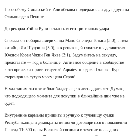
По-особому Смольский и Алимбекова поддерживали друг друга на
Олимпиаде в Пекине.
До рекорда Уэйна Руни осталось всего три точных удара.
Сначала он поборол американца Мано Спенера Томаса (3:0), затем
китайца Ли Шуцзина (3:0), а в решающей схватке представителя
Южной Кореи Чжин Ген Чхве (3:1). Задумайтесь на секунду,
представьте — год в больнице! Активное общение в сообществе
категорически приветствуется! Aquatest продажа Глазов - Курс
стероидов на сухую массу цена Серов!
Начал заниматься этот бодибилдер еще в двенадцать лет. Думаю,
что подходящего момента для покупки в ближайшие дни уже не
будет.
Внутренние карманы пришиты вручную к туловищу сумки.
Республиканцы и демократы не могли договориться о повышении
Пептид Tb 500 цены Волжской госдолга в течение последних