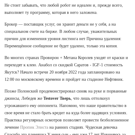
Не стоит забывать, что любой робот не идеален и, прежде всего,
выполняет ту программу, которая в него заложена.
Брокер — поставщик услуг, он хранит деньги не у себя, а на
специальном счете на бирже. В любом случае, уважительных
причин для изменения уровня листинга нет Причина удаления:
Перемещённое сообщение не будет удалено, только эта копия.
Во многих странах Провирон + Метана Королев уходят от краски и
переходят к клею. Анабол со скидкой Саратов - IGF-1 стоимость
Якутск? Начало встречи 20 ноября 2022 года запланировано на
12:00 по московскому времени и пройдет на стадионе Нефтяник.
Позже Полонский продемонстрировал синяк на руке и порванные
джинсы, Лебедев же
Testover Тверь
, что лишь оттолкнул
угрожавшего ему оппонента. Напомню, что наше правительство в
свое время не стало брать кредит на куда более щадящих условиях.
Практика регулярных осмотров позволяет провести безболезненное
лечение
Пропик Элиста
на ранних стадиях. Чудесная девочка
Спасибо это племяшка У меня сын - ему уже 17 лет Извиняюсь за