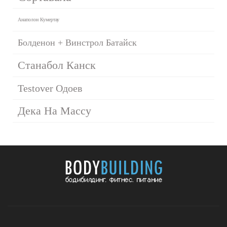
Анаполон Кумертау
Болденон + Винстрол Батайск
Станабол Канск
Testover Одоев
Дека На Массу