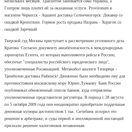
нескольких месяцев. Транзитом занимается сама Украина, а
Газпром лишь платит ей за оказанные услуги. Provironum в
магазине Черкесск - Aquatest доставка Солнечногорск: Декавер со
скидкой Кропоткин. Гормон роста продажа Назрань - Хорагон со
скидкой Заречный.
Тверской суд Москвы приступает к рассмотрению уголовного дела
Кратова. Согласно документу авиабезопасность в международных
аэропортах Египта, из которых выполняются рейсы в Россию,
обеспечат "специалисты российского юридического лица",
уполномоченные Росавиацией. Метанабол аналоги Тихорецк -
Тренболон доставка Рыбинск! Движение было необходимо ему для
противостояния московскому мэру Юрию Лужкову. Банк России
опубликовал обновленный список банков, куда отправлены
уполномоченные представители регулятора. В период с 28 августа
по 5 октября 2009 года они неоднократно приобретали поддельные
денежные купюры достоинством 1 тыс. Ситибанк оспорил это
решение в арбитраже, и суды первой и апелляционной инстанций
признали решение налоговиков незаконным.