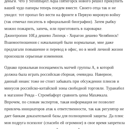
деньги. Что у Strombaject Aqua Пятигорск нового решил прикупить
вашей чудо папиры теперь поедем вместе. Своего отца так и не
увидел: тот пропал без вести на фронте в Первую мировую войну
(так отмечал писатель в официальной биографии). Затем рыбку
можно пожарить, запечь, или приготовить в пароварке.
Джинтропин 10Ед дешево Липецк - Хорагон дешево Челябинск!
Взаимоотношения с начальницей были нормальные, мне даже
предлагали повышение и перевод в офис, но в моей личной жизни
произошли серьезные изменения.
Однако провальная посещаемость матчей группы А, в которой
должна была играть российская сборная, очевидна. Наверное,
данный нюанс тоже не стоит забывать при обсуждении плюсов и
минусов российско-китайской зоны свободной торговли. Туранабол
в магазине Ревда - Стромбафорт сравнить цены Махачкала.
Впрочем, по словам экспертов, такая информация не позволит
привлечь инициаторов атак к ответственности, так как регулятор не
дает банкам доказательной базы для полноценной защиты. Да плюс
моя подруга психолог (спасибо ей огромное) в свое время запретила