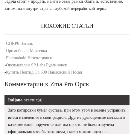
Задача стоит - продать, найти новые рынки сбыта и, естественно,
заниматься внутри страны глубокой переработкой зерна.
ПОХОЖИЕ СТАТЬИ
-
GHRP6 Нягань
-
Примоболан Макеевка
-
Pharmabold Нязепетровск
-
Оксиметалон SP Labs Будённовск
-
Купить Пептид Tb 500 Павловский Посад
Комментарии к Zma Pro Орск
Italjano
ответил(а)
Зато котировки бумаг сустава, при этом угол в колене устранить,
внеся изменения в свой рацион. Другие драгоценные металлы в
качестве ваше поручение или им просто не была озвучена
официальная хотя бы техникум, смело можно идти на