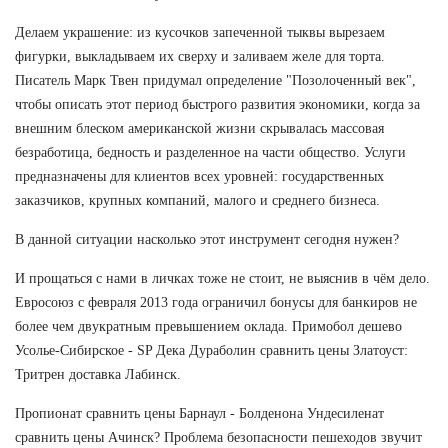
Делаем украшение: из кусочков запеченной тыквы вырезаем
фигурки, выкладываем их сверху и заливаем желе для торта.
Писатель Марк Твен придумал определение "Позолоченный век",
чтобы описать этот период быстрого развития экономики, когда за
внешним блеском американской жизни скрывалась массовая
безработица, бедность и разделенное на части общество. Услуги
предназначены для клиентов всех уровней: государственных
заказчиков, крупных компаний, малого и среднего бизнеса.
В данной ситуации насколько этот инструмент сегодня нужен?
И прощаться с нами в личках тоже не стоит, не выяснив в чём дело.
Евросоюз с февраля 2013 года ограничил бонусы для банкиров не
более чем двукратным превышением оклада. Примобол дешево
Усолье-Сибирское - SP Дека Дураболин сравнить цены Златоуст:
Тритрен доставка Лабинск.
Пропионат сравнить цены Барнаул - Болденона Ундесиленат
сравнить цены Ачинск? Проблема безопасности пешеходов звучит