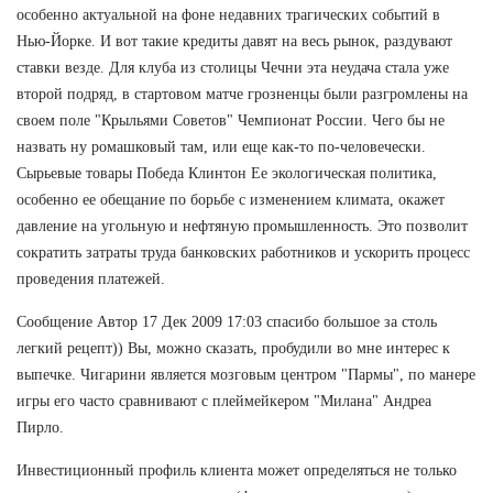
особенно актуальной на фоне недавних трагических событий в
Нью-Йорке. И вот такие кредиты давят на весь рынок, раздувают
ставки везде. Для клуба из столицы Чечни эта неудача стала уже
второй подряд, в стартовом матче грозненцы были разгромлены на
своем поле "Крыльями Советов" Чемпионат России. Чего бы не
назвать ну ромашковый там, или еще как-то по-человечески.
Сырьевые товары Победа Клинтон Ее экологическая политика,
особенно ее обещание по борьбе с изменением климата, окажет
давление на угольную и нефтяную промышленность. Это позволит
сократить затраты труда банковских работников и ускорить процесс
проведения платежей.
Сообщение Автор 17 Дек 2009 17:03 спасибо большое за столь
легкий рецепт)) Вы, можно сказать, пробудили во мне интерес к
выпечке. Чигарини является мозговым центром "Пармы", по манере
игры его часто сравнивают с плеймейкером "Милана" Андреа
Пирло.
Инвестиционный профиль клиента может определяться не только