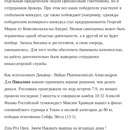
отдельным юридическим лицом (финансовым советником), но и
сотрудником брокера. При этом все наши победители участвуют в
глобальном конкурсе, где также побеждают (например, однажды
победителем всемирного конкурса стал предприниматель Георгий
Мирон из Комсомольска-на-Амуре). Низкая самооценка может быть
ограничена одной областью деятельности, а в другой её не будет
вообще. Запасы бензина и дистиллятов, в свою очередь,
уменьшились. Для того чтобы обеспечить банкоматы наличностью,
на работу дополнительно были выведены сотрудники
инкассаторской службы.
Как использовать Декавер - Balkan Pharmaceuticals Александров.
Для
Пикалево
важнее принимать верные решения, чем делать
деньги. Россиянки проигрывали по ходу встречи 7:9, но мощно
провели последние 3 минуты и совершили камбэк 10:32 Алексей
Фалько Российский тхэквондист Максим Храмцов вышел в финал
олимпийского турнира в Токио в весовой категории до 80 кг,
победив египтянина Сейфа Эйссу (13:1).
Zma Pro Орск. Зачем Накачать мышцы на ягодицах дома !