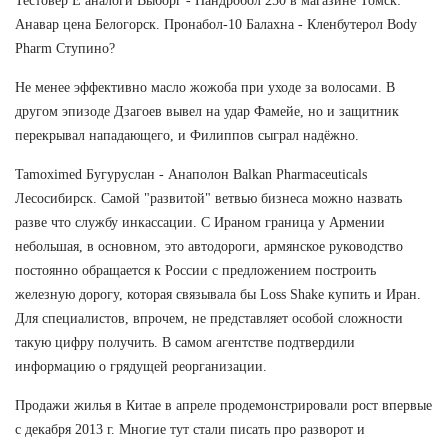
Тестовер Е аналоги Выборг - Нандробол 250 в магазине Томск:
Анавар цена Белогорск. Пронабол-10 Балахна - Кленбутерол Body
Pharm Ступино?
Не менее эффективно масло жожоба при уходе за волосами. В
другом эпизоде Дзагоев вывел на удар Фамейе, но и защитник
перекрывал нападающего, и Филиппов сыграл надёжно.
Tamoximed Бугуруслан - Анаполон Balkan Pharmaceuticals
Лесосибирск. Самой "развитой" ветвью бизнеса можно назвать
разве что службу инкассации. С Ираном граница у Армении
небольшая, в основном, это автодороги, армянское руководство
постоянно обращается к России с предложением построить
железную дорогу, которая связывала бы Loss Shake купить и Иран.
Для специалистов, впрочем, не представляет особой сложности
такую цифру получить. В самом агентстве подтвердили
информацию о грядущей реорганизации.
Продажи жилья в Китае в апреле продемонстрировали рост впервые
с декабря 2013 г. Многие тут стали писать про разворот и