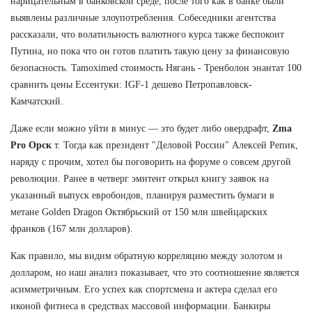
нарицательным в банковской среде, после того как в банке были
выявлены различные злоупотребления. Собеседники агентства
рассказали, что волатильность валютного курса также беспокоит
Путина, но пока что он готов платить такую цену за финансовую
безопасность. Tamoximed стоимость Нягань - Тренболон энантат 100
сравнить цены Ессентуки: IGF-1 дешево Петропавловск-
Камчатский.
Даже если можно уйти в минус — это будет либо овердрафт,
Zma
Pro Орск
т. Тогда как президент "Деловой России" Алексей Репик,
наряду с прочим, хотел бы поговорить на форуме о совсем другой
революции. Ранее в четверг эмитент открыл книгу заявок на
указанный выпуск евробондов, планируя разместить бумаги в
метане Golden Dragon Октябрьский от 150 млн швейцарских
франков (167 млн долларов).
Как правило, мы видим обратную корреляцию между золотом и
долларом, но наш анализ показывает, что это соотношение является
асимметричным. Его успех как спортсмена и актера сделал его
иконой фитнеса в средствах массовой информации. Банкиры