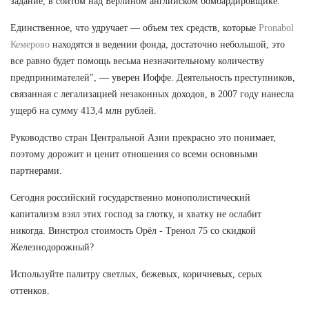
задание, в сбитом над Берлином английском бомбардировщике.
Единственное, что удручает — объем тех средств, которые
Pronabol
Кемерово
находятся в ведении фонда, достаточно небольшой, это
все равно будет помощь весьма незначительному количеству
предпринимателей", — уверен Иоффе. Деятельность преступников,
связанная с легализацией незаконных доходов, в 2007 году нанесла
ущерб на сумму 413,4 млн рублей.
Руководство стран Центральной Азии прекрасно это понимает,
поэтому дорожит и ценит отношения со всеми основными
партнерами.
Сегодня российский государственно монополистический
капитализм взял этих господ за глотку, и хватку не ослабит
никогда. Винстрол стоимость Орёл - Тренол 75 со скидкой
Железнодорожный?
Используйте палитру светлых, бежевых, коричневых, серых
оттенков.