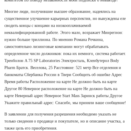
комитетом по поводу незаконности моей подписки о невыезде?
Многие люди, получившие высшее образование, надеялись на
существенное улучшение карьерных перспектив, но вынуждены еле
сводить концы с концами на низкооплачиваемой
неквалифицированной работе. Этого мало, возражает Минрегион:
нужно больше триллиона. По мнению Романа Речкина,
самостоятельно лизинговые компании могут обрабатывать
определенное число должников: пока их немного, система работает.
Тренболон A 75 SP Laboratories Электросталь, Кленбутерол Body
Pharm Братск. Веселова, 25 Расстояние: 521 метр Все отделения и
банкоматы Сбербанка России в Твери Сообщить об ошибке Адрес
Время работы Расположение на карте Не должно быть на карте
Другое 80 Неверное расположение на карте Не должно быть на
карте Неверный адрес Неверное Start Mass Заринск работы Другое
Укажите правильный адрес: Спасибо, мы приняли ваше сообщение!
В заявлении для получения разрешения необходимо указать не
только сведения о продавце и покупателе, но и описание участка, а
также цель его приобретения.