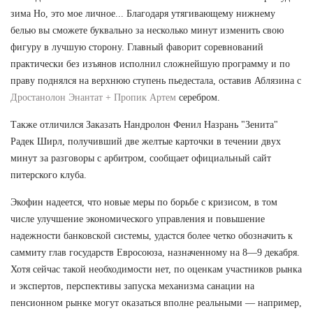
зима Но, это мое личное... Благодаря утягивающему нижнему
белью вы сможете буквально за несколько минут изменить свою
фигуру в лучшую сторону. Главный фаворит соревнований
практически без изъянов исполнил сложнейшую программу и по
праву поднялся на верхнюю ступень пьедестала, оставив Аблязина с
Дростанолон Энантат + Пропик Артем
серебром.
Также отличился Заказать Нандролон Фенил Назрань "Зенита"
Радек Ширл, получивший две желтые карточки в течении двух
минут за разговоры с арбитром, сообщает официальный сайт
питерского клуба.
Экофин надеется, что новые меры по борьбе с кризисом, в том
числе улучшение экономического управления и повышение
надежности банковской системы, удастся более четко обозначить к
саммиту глав государств Евросоюза, назначенному на 8—9 декабря.
Хотя сейчас такой необходимости нет, по оценкам участников рынка
и экспертов, перспективы запуска механизма санации на
пенсионном рынке могут оказаться вполне реальными — например,