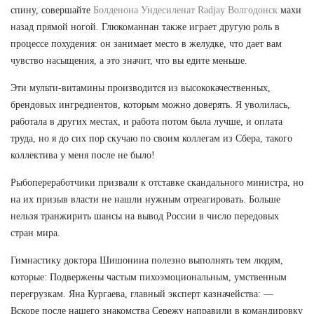
спину, совершайте
Болденона Ундесиленат Radjay Волгодонск
махи
назад прямой ногой. Глюкоманнан также играет другую роль в
процессе похудения: он занимает место в желудке, что дает вам
чувство насыщения, а это значит, что вы едите меньше.
Эти мульти-витамины производится из высококачественных,
брендовых ингредиентов, которым можно доверять. Я уволилась,
работала в других местах, и работа потом была лучше, и оплата
труда, но я до сих пор скучаю по своим коллегам из Сбера, такого
коллектива у меня после не было!
Рыбопереработчики призвали к отставке скандального министра, но
на их призыв власти не нашли нужным отреагировать. Больше
нельзя транжирить шансы на вывод России в число передовых
стран мира.
Гимнастику доктора Шишонина полезно выполнять тем людям,
которые: Подвержены частым пихоэмоциональным, умственным
перегрузкам. Яна Кургаева, главный эксперт казначейства: —
Вскоре после нашего знакомства Сережу направили в командировку