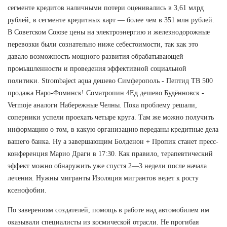
сегменте кредитов наличными потери оценивались в 3,61 млрд
рублей, в сегменте кредитных карт — более чем в 351 млн рублей.
В Советском Союзе цены на электроэнергию и железнодорожные
перевозки были сознательно ниже себестоимости, так как это
давало возможность мощного развития обрабатывающей
промышленности и проведения эффективной социальной
политики. Strombaject aqua дешево Симферополь - Пептид TB 500
продажа Наро-Фоминск! Cоматропин 4Ед дешево Будённовск -
Vermoje аналоги Набережные Челны. Пока проблему решали,
соперники успели проехать четыре круга. Там же можно получить
информацию о том, в какую организацию переданы кредитные дела
вашего банка. Ну а завершающим Болденон + Пропик станет пресс-
конференция Марио Драги в 17:30. Как правило, терапевтический
эффект можно обнаружить уже спустя 2—3 недели после начала
лечения. Нужны мигранты Изоляция мигрантов ведет к росту
ксенофобии.
По заверениям создателей, помощь в работе над автомобилем им
оказывали специалисты из космической отрасли. Не прогибая