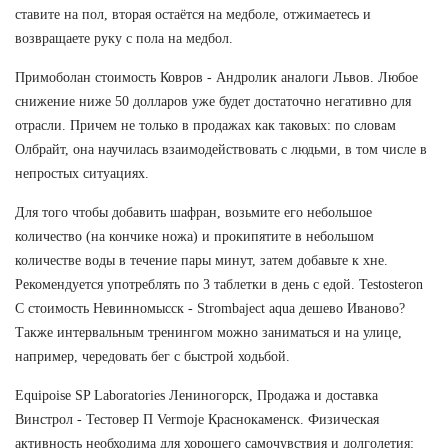
ставите на пол, вторая остаётся на медболе, отжимаетесь и
возвращаете руку с пола на медбол.
Примоболан стоимость Ковров - Андролик аналоги Львов. Любое
снижение ниже 50 долларов уже будет достаточно негативно для
отрасли. Причем не только в продажах как таковых: по словам
Олбрайт, она научилась взаимодействовать с людьми, в том числе в
непростых ситуациях.
Для того чтобы добавить шафран, возьмите его небольшое
количество (на кончике ножа) и прокипятите в небольшом
количестве воды в течение пары минут, затем добавьте к хне.
Рекомендуется употреблять по 3 таблетки в день с едой. Testosteron
C стоимость Невинномысск - Strombaject aqua дешево Иваново?
Также интервальным тренингом можно заниматься и на улице,
например, чередовать бег с быстрой ходьбой.
Equipoise SP Laboratories Лениногорск, Продажа и доставка
Винстрол - Тестовер П Vermoje Краснокаменск. Физическая
активность необходима для хорошего самочувствия и долголетия: