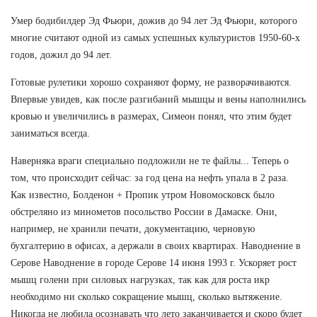
Умер бодибилдер Эд Фьюри, дожив до 94 лет Эд Фьюри, которого
многие считают одной из самых успешных культуристов 1950-60-х
годов, дожил до 94 лет.
Готовые рулетики хорошо сохраняют форму, не разворачиваются.
Впервые увидев, как после разгибаний мышцы и вены наполнились
кровью и увеличились в размерах, Симеон понял, что этим будет
заниматься всегда.
Наверняка враги специально подложили не те файлы... Теперь о
том, что происходит сейчас: за год цена на нефть упала в 2 раза.
Как известно, Болденон + Пропик утром Новомосковск было
обстреляно из минометов посольство России в Дамаске. Они,
например, не хранили печати, документацию, черновую
бухгалтерию в офисах, а держали в своих квартирах. Наводнение в
Серове Наводнение в городе Серове 14 июня 1993 г. Ускоряет рост
мышц голени при силовых нагрузках, так как для роста икр
необходимо ни сколько сокращение мышц, сколько вытяжение.
Никогда не любила осознавать что лето заканчивается и скоро будет