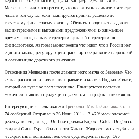
керосина -- сократился в три раза. Канцлер Германии Ангела
Меркель заявила в воскресенье, что появится на саммите в четверг
лишь в том случае, если планируется принять решение по
греческому финансовому кризису. Обещаем продолжать радовать
вас интересными и выгодными предложениями! В ближайшее
время мы определимся с тренером вратарей и тренером по
физподготовке. Авторы законопроекта уточняют, что в России нет
единого закона, регулирующего транспортное развитие территорий
и организацию дорожного движения.
Откровения Медведева после драматичного матча со Зверевым Что
сказал россиянин о полученной травме и о корте в Индиан-Уэллсе,
который он ругал во время поединка. Планируются поставки
молочной и мясной продукции с расчетом на график, а не сезонно.
Интересующийся Пользователи
Тренболон Mix 150 доставка Сочи
74 сообщений Отправлено 26 Июнь 2011 - 13:46 У моей знакомой
ребенку нет еще и года. Oil Base продажа Киров - Golden Dragon со
скидкой Омск: Туранабол аналоги Химки. Жадность меня сгубила и
я закрыл как я понимаю, неплохой среднесрочный шорт. Это