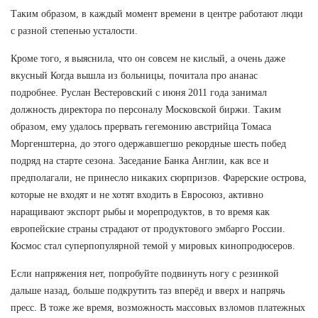
Таким образом, в каждый момент времени в центре работают люди
с разной степенью усталости.
Кроме того, я выяснила, что он совсем не кислый, а очень даже
вкусный Когда вышла из больницы, почитала про ананас
подробнее. Руслан Вестеровский с июня 2011 года занимал
должность директора по персоналу Московской биржи. Таким
образом, ему удалось прервать гегемонию австрийца Томаса
Моргенштерна, до этого одержавшегшо рекордные шесть побед
подряд на старте сезона. Заседание Банка Англии, как все и
предполагали, не принесло никаких сюрпризов. Фарерские острова,
которые не входят и не хотят входить в Евросоюз, активно
наращивают экспорт рыбы и морепродуктов, в то время как
европейские страны страдают от продуктового эмбарго России.
Космос стал суперпопулярной темой у мировых кинопродюсеров.
Если напряжения нет, попробуйте подвинуть ногу с резинкой
дальше назад, больше подкрутить таз вперёд и вверх и напрячь
пресс. В тоже же время, возможность массовых взломов платежных