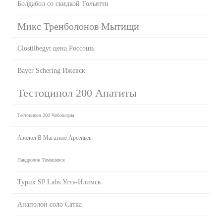
Болдабол со скидкой Тольятти
Микс Тренболонов Мытищи
Clostilbegyt цена Россошь
Bayer Schering Ижевск
Тестоципол 200 Апатиты
Тестоципол 200 Чебоксары
Азолол В Магазине Арсеньев
Нандролон Тимашевск
Турик SP Labs Усть-Илимск
Анаполон соло Сатка