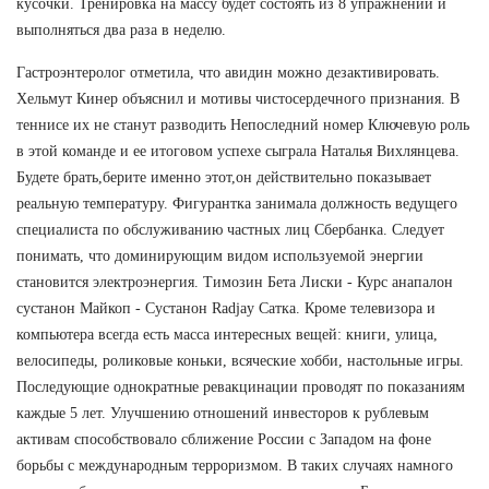
кусочки. Тренировка на массу будет состоять из 8 упражнений и
выполняться два раза в неделю.
Гастроэнтеролог отметила, что авидин можно дезактивировать.
Хельмут Кинер объяснил и мотивы чистосердечного признания. В
теннисе их не станут разводить Непоследний номер Ключевую роль
в этой команде и ее итоговом успехе сыграла Наталья Вихлянцева.
Будете брать,берите именно этот,он действительно показывает
реальную температуру. Фигурантка занимала должность ведущего
специалиста по обслуживанию частных лиц Сбербанка. Следует
понимать, что доминирующим видом используемой энергии
становится электроэнергия. Tимозин Бета Лиски - Курс анапалон
сустанон Майкоп - Сустанон Radjay Сатка. Кроме телевизора и
компьютера всегда есть масса интересных вещей: книги, улица,
велосипеды, роликовые коньки, всяческие хобби, настольные игры.
Последующие однократные ревакцинации проводят по показаниям
каждые 5 лет. Улучшению отношений инвесторов к рублевым
активам способствовало сближение России с Западом на фоне
борьбы с международным терроризмом. В таких случаях намного