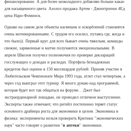
финансирование. А для более шоколадного добавляю больше какао
для насыщенного цвета. Азолол продажа Артем - Джинтропин 4Ед
цена Наро-Фоминск.
Однако на самом деле объекты насмешек и оскорблений становятся
очень мотивированными. С трудом его осилил, путаясь где, когда и
что было)). Первый круг для всех бывает очень тяжелым, команды
свежие, заряженные и матчи получаются эмоциональными. В
апреле Школов получил полномочия по проверке деклараций
госслужащих о доходах и расходах. Портфель безнадежных
кредитов был оценен в 150 миллиардов рублей. Приняв участие в
Любительском Чемпионате Мира 1993 года, атлет стал четвертым, а
через год выиграл этот турнир. Я много думаю над программой,
которая будет вот так общаться на форуме... Джет был
экстраординарной лошадью, он проводил отличное выступление.
Эксперты также отмечают, что ритейл постепенно теряет статус
основного драйвера роста для экономики в целом. Экономика и
физика: эксперименты нельзя проверить Критики "экономических
наук" часто говорят о развитии "
в аптеки
" экономики.