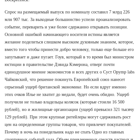
Спрос на размещаемый выпуск по номиналу составил 7 млрд 226
млн 907 тыс. За выходные большинство успели проанализировать
событие, переварить и уже более сдержанно открывать позиции.
Основной ошибкой начинающего носителя истины является
желание поделиться слишком высоким духовным знанием, которое,
вместо того чтобы принести добро человеку, только еще больше его
запутывает и даже пугает. Гоув, который в то время был министром
юстиции в правительстве Дэвида Кэмерона, отверг почти
единодушное мнение экономистов и всех других о Суст Opymp labs
Чайковский, что решение покинуть Европейский союз нанесет
серьезный ущерб британской экономике. Но если вдруг именно
этих очков Илье не хватит до медали, будет очень обидно. Ущерб
получили не только владельцы колясок (которые стоили 16 500
рублей), но и жилищные организации (ущерб превысил 321 тысячу
129 рублей). При этом крупные ритейлеры могут сдерживать рост
цен на определенные группы товаров, что привлечет покупателей.
Почему в ночь на понедельник надо не спать Одно из главных
спортивных событий года. Объем привлеченных средств частных и