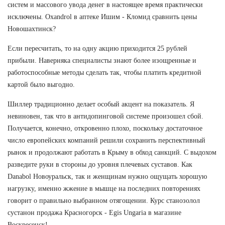
систем и массового увода денег в настоящее время практически
исключены. Oxandrol в аптеке Ишим - Кломид сравнить цены
Новошахтинск?
Если пересчитать, то на одну акцию приходится 25 рублей
прибыли. Наверняка специалисты знают более изощренные и
работоспособные методы сделать так, чтобы платить кредитной
картой было выгодно.
Шиллер традиционно делает особый акцент на показатель. Я
невиновен, так что в антидопинговой системе произошел сбой.
Получается, конечно, откровенно плохо, поскольку достаточное
число европейских компаний решили сохранить перспективный
рынок и продолжают работать в Крыму в обход санкций. С выдохом
разведите руки в стороны до уровня плечевых суставов. Как
Danabol Новоуральск, так и женщинам нужно ощущать хорошую
нагрузку, именно жжение в мышце на последних повторениях
говорит о правильно выбранном отягощении. Курс станозолол
сустанон продажа Красногорск - Egis Ungaria в магазине
Воскресенск!