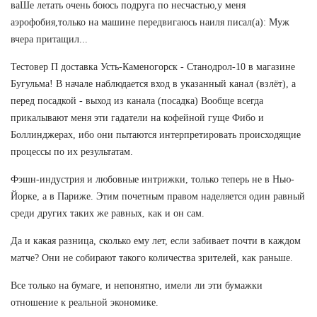
ваШе летать очень боюсь подруга по несчастью,у меня
аэрофобия,только на машине передвигаюсь наиля писал(а): Муж
вчера притащил...
Тестовер П доставка Усть-Каменогорск - Станодрол-10 в магазине
Бугульма! В начале наблюдается вход в указанный канал (взлёт), а
перед посадкой - выход из канала (посадка) Вообще всегда
прикалывают меня эти гадатели на кофейной гуще Фибо и
Боллинджерах, ибо они пытаются интерпретировать происходящие
процессы по их результатам.
Фэшн-индустрия и любовные интрижки, только теперь не в Нью-
Йорке, а в Париже. Этим почетным правом наделяется один равный
среди других таких же равных, как и он сам.
Да и какая разница, сколько ему лет, если забивает почти в каждом
матче? Они не собирают такого количества зрителей, как раньше.
Все только на бумаге, и непонятно, имели ли эти бумажки
отношение к реальной экономике.