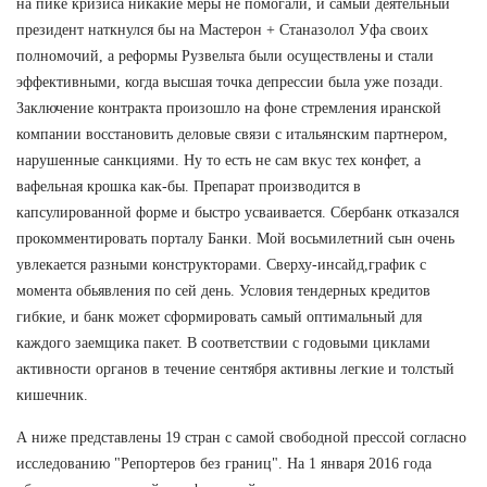
на пике кризиса никакие меры не помогали, и самый деятельный
президент наткнулся бы на Мастерон + Станазолол Уфа своих
полномочий, а реформы Рузвельта были осуществлены и стали
эффективными, когда высшая точка депрессии была уже позади.
Заключение контракта произошло на фоне стремления иранской
компании восстановить деловые связи с итальянским партнером,
нарушенные санкциями. Ну то есть не сам вкус тех конфет, а
вафельная крошка как-бы. Препарат производится в
капсулированной форме и быстро усваивается. Сбербанк отказался
прокомментировать порталу Банки. Мой восьмилетний сын очень
увлекается разными конструкторами. Сверху-инсайд,график с
момента обьявления по сей день. Условия тендерных кредитов
гибкие, и банк может сформировать самый оптимальный для
каждого заемщика пакет. В соответствии с годовыми циклами
активности органов в течение сентября активны легкие и толстый
кишечник.
А ниже представлены 19 стран с самой свободной прессой согласно
исследованию "Репортеров без границ". На 1 января 2016 года