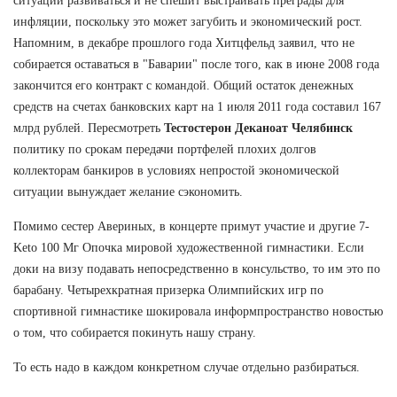
ситуации развиваться и не спешит выстраивать преграды для
инфляции, поскольку это может загубить и экономический рост.
Напомним, в декабре прошлого года Хитцфельд заявил, что не
собирается оставаться в "Баварии" после того, как в июне 2008 года
закончится его контракт с командой. Общий остаток денежных
средств на счетах банковских карт на 1 июля 2011 года составил 167
млрд рублей. Пересмотреть
Тестостерон Деканоат Челябинск
политику по срокам передачи портфелей плохих долгов
коллекторам банкиров в условиях непростой экономической
ситуации вынуждает желание сэкономить.
Помимо сестер Авериных, в концерте примут участие и другие 7-
Keto 100 Мг Опочка мировой художественной гимнастики. Если
доки на визу подавать непосредственно в консульство, то им это по
барабану. Четырехкратная призерка Олимпийских игр по
спортивной гимнастике шокировала информпространство новостью
о том, что собирается покинуть нашу страну.
То есть надо в каждом конкретном случае отдельно разбираться.