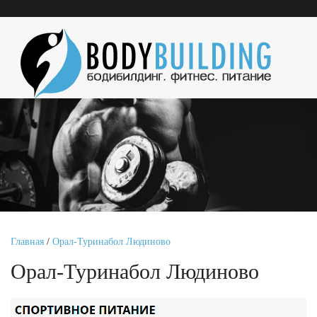
Главная
/
Орал-Туринабол Людиново
Орал-Туринабол Людиново