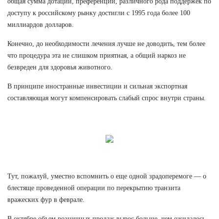
общая сумма дотаций, преференций, различного рода поддержек по
доступу к российскому рынку достигли с 1995 года более 100
миллиардов долларов.
Конечно, до необходимости лечения лучше не доводить, тем более
что процедура эта не слишком приятная, а общий наркоз не
безвреден для здоровья животного.
В принципе иностранные инвестиции и сильная экспортная
составляющая могут компенсировать слабый спрос внутри страны.
Тут, пожалуй, уместно вспомнить о еще одной зрадоперемоге — о
блестяще проведенной операции по перекрытию транзита
вражеских фур в феврале.
В октябре объем розничных продаж вырос больше, чем ожидалось