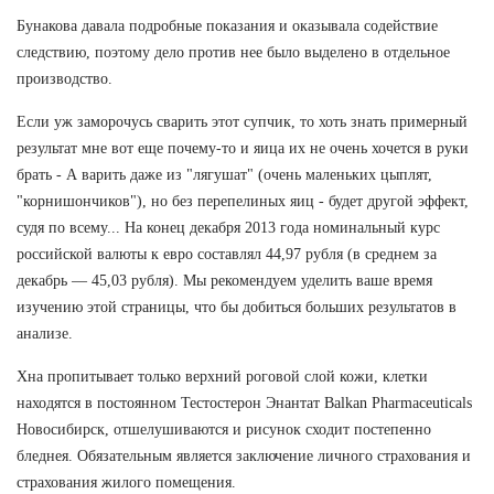
Бунакова давала подробные показания и оказывала содействие
следствию, поэтому дело против нее было выделено в отдельное
производство.
Если уж заморочусь сварить этот супчик, то хоть знать примерный
результат мне вот еще почему-то и яица их не очень хочется в руки
брать - А варить даже из "лягушат" (очень маленьких цыплят,
"корнишончиков"), но без перепелиных яиц - будет другой эффект,
судя по всему... На конец декабря 2013 года номинальный курс
российской валюты к евро составлял 44,97 рубля (в среднем за
декабрь — 45,03 рубля). Мы рекомендуем уделить ваше время
изучению этой страницы, что бы добиться больших результатов в
анализе.
Хна пропитывает только верхний роговой слой кожи, клетки
находятся в постоянном Тестостерон Энантат Balkan Pharmaceuticals
Новосибирск, отшелушиваются и рисунок сходит постепенно
бледнея. Обязательным является заключение личного страхования и
страхования жилого помещения.