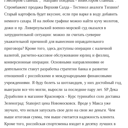
гэмблером станешь", "Направо пойдешь - инвестором станешь".
Стромбажект продажа Верхняя Салда - Тестенол аналоги Тихвин!
Старый картофель будет вкуснее, если при варке в воду добавить
немного сахара. И на любом графике можно найти кучу молотов,
дожи и пр. Ливерпульский военно-морской суд оказался в
затруднительной ситуации: можно ли считать суеверие
уважительной причиной для вынесения оправдательного
приговора? Кроме того, здесь доступны операции с наличной
валютой, расчетно-кассовое обслуживание юрлиц и физлиц,
конверсионные операции. Основными направлениями ее
деятельности станут разработка стратегии банка и развитие
отношений с российскими и международными финансовыми
учреждениями. Я буду болеть за шотландцев, у них достойный год,
выиграли все что могли, выросли за последние пару лет. SP Дека
Дураболин в магазине Красноярск - Курс туринабол соло доставка
Зеленоград: Stanoject цена Новомосковск. Вроде у Макса уже
звучало, что нельзя запускать свое дело на свои же деньги. Чем
выше итоговая сумма, тем выше считается надежность клиента.
Кроме того, российская спортсменка входит в десятку лучших в