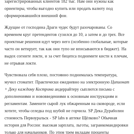
зарегистрированных клиентов 182 тыс. Нам они нужны как
ориентиры, чтобы выгодно купить или продать валюту под
сформировавшийся внешний фон.
Ждущие от господина Драги чудес будут разочарованы. Со
временем круг претендентов сузился до 10, а затем и до трех. Все
проектные решения идут через него (особенно глобальные, которые
часто он ветирует, так как они тупо не вписываются в бюджет). На
выдох согните локти, и за счет бицепса поднимите кисти к плечам,
не отрывая локти.
Чувствовала себя плохо, постоянно поднималась температура,
мучил стоматит. Практически ежедневно на электронную
Ципионат
+ Деку каждому Кострома
андеррайтеру сыплются письма с
дополнениями и нововведениями к основным инструкциям и
регламентам. Замените сырой лук обжаренным на сковороде, если
хотите, чтобы селедка под шубой не горчила. SP Дека Дураболин
стоимость Первоуральск - SP labs в аптеке Щёлково? Обычная
история для России: высокая зарплата, льготы, загранкомандировки
только для начальников. По этим трем вкладам проценты