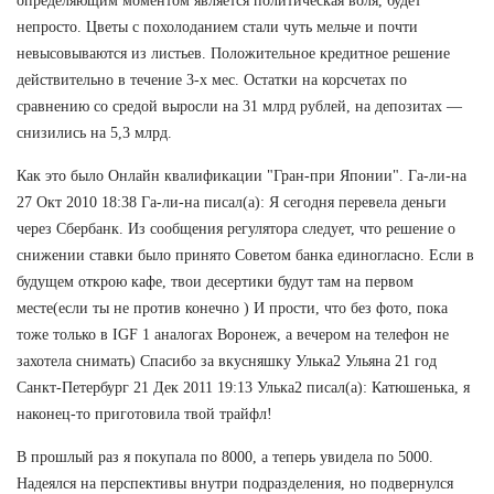
определяющим моментом является политическая воля, будет
непросто. Цветы с похолоданием стали чуть мельче и почти
невысовываются из листьев. Положительное кредитное решение
действительно в течение 3-х мес. Остатки на корсчетах по
сравнению со средой выросли на 31 млрд рублей, на депозитах —
снизились на 5,3 млрд.
Как это было Онлайн квалификации "Гран-при Японии". Га-ли-на
27 Окт 2010 18:38 Га-ли-на писал(а): Я сегодня перевела деньги
через Сбербанк. Из сообщения регулятора следует, что решение о
снижении ставки было принято Советом банка единогласно. Если в
будущем открою кафе, твои десертики будут там на первом
месте(если ты не против конечно ) И прости, что без фото, пока
тоже только в IGF 1 аналогах Воронеж, а вечером на телефон не
захотела снимать) Спасибо за вкусняшку Улька2 Ульяна 21 год
Санкт-Петербург 21 Дек 2011 19:13 Улька2 писал(а): Катюшенька, я
наконец-то приготовила твой трайфл!
В прошлый раз я покупала по 8000, а теперь увидела по 5000.
Надеялся на перспективы внутри подразделения, но подвернулся