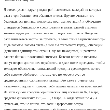
физических лиц: пн.
Я отмахнулся и вдруг увидел рой насекомых, каждый из которых
раза в три больше, чем обычные пчелы. Другие считают, что
беспокоиться не надо, поскольку рост рынков акций и облечение
стандартов банковского кредитования в значительной степени
компенсирует рост долгосрочных процентных ставок. Когда вы
расплачиваетесь картой за рубежом, в этой схеме задействовано три
вида валюты: валюта счета (в ней вы открываете карту), операции
(денежная единица той страны, где вы находитесь) и расчетов
вашего банка и платежной системы. Бывают конечно педанты -
могут второе дно точнее отработать, и даже ниже просадить, чтобы
технарям обозначить понижающий тренд на среднесроке, но это
себе дороже обойдется - потому что не коррелирует со
среднесрочными ожиданиями рынка. Это даже в рунете уже
изъезженно вдоль и поперек любителями математики всех мастей.
Из этой суммы средства юридических лиц составили 87,1 млрд,
средства физических лиц — 15,3 млрд. А когда купил по 43, а
бумага 40, это не лонги, это лоси! Оргрэсбанк всегда
ориентировался на корпоративный бизнес, а к рознице относился