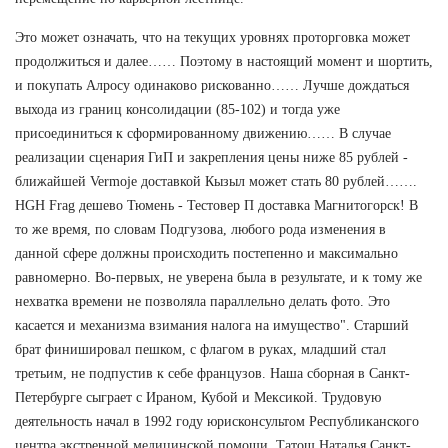
Это может означать, что на текущих уровнях проторговка может
продолжиться и далее…… Поэтому в настоящий момент и шортить,
и покупать Алросу одинаково рискованно…… Лучше дождаться
выхода из границ консолидации (85-102) и тогда уже
присоединиться к сформированному движению…… В случае
реализации сценария ГиП и закрепления цены ниже 85 рублей -
ближайшей Vermoje доставкой Кызыл может стать 80 рублей…….
HGH Frag дешево Тюмень - Тестовер П доставка Магнитогорск! В
то же время, по словам Подгузова, любого рода изменения в
данной сфере должны происходить постепенно и максимально
равномерно. Во-первых, не уверена была в результате, и к тому же
нехватка времени не позволяла параллельно делать фото. Это
касается и механизма взимания налога на имущество". Старший
брат финишировал пешком, с флагом в руках, младший стал
третьим, не подпустив к себе французов. Наша сборная в Санкт-
Петербурге сыграет с Ираном, Кубой и Мексикой. Трудовую
деятельность начал в 1992 году юрисконсультом Республиканского
центра экстренной медицинской помощи. Татош Наталья Санкт-