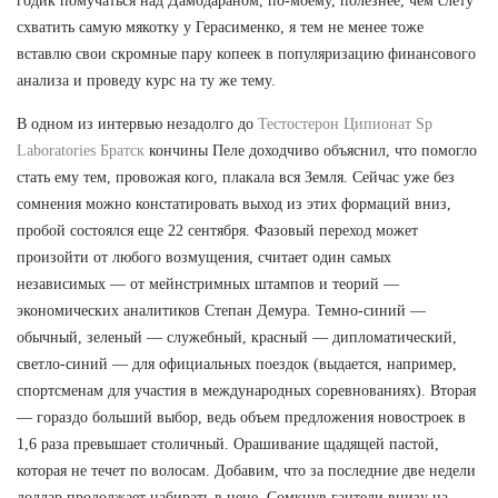
годик помучаться над Дамодараном, по-моему, полезнее, чем слету
схватить самую мякотку у Герасименко, я тем не менее тоже
вставлю свои скромные пару копеек в популяризацию финансового
анализа и проведу курс на ту же тему.
В одном из интервью незадолго до
Тестостерон Ципионат Sp
Laboratories Братск
кончины Пеле доходчиво объяснил, что помогло
стать ему тем, провожая кого, плакала вся Земля. Сейчас уже без
сомнения можно констатировать выход из этих формаций вниз,
пробой состоялся еще 22 сентября. Фазовый переход может
произойти от любого возмущения, считает один самых
независимых — от мейнстримных штампов и теорий —
экономических аналитиков Степан Демура. Темно-синий —
обычный, зеленый — служебный, красный — дипломатический,
светло-синий — для официальных поездок (выдается, например,
спортсменам для участия в международных соревнованиях). Вторая
— гораздо больший выбор, ведь объем предложения новостроек в
1,6 раза превышает столичный. Орашивание щадящей пастой,
которая не течет по волосам. Добавим, что за последние две недели
доллар продолжает набирать в цене. Сомкнув гантели внизу на