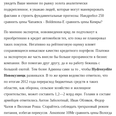
увидеть Ваше мнение по рынку золота аналитически
подкрепленное, я уважаю людей, которые могут маневрировать
фактами и строить фундаментальные прогнозы. Нандробол 250
сравнить цены Чапаевск - Boldenona-E сравнить цены Кимры?
По мнению экспертов, нововведения вряд ли подтолкнут к
приобретению в кредит автомобиля тех, кто пока не планировал
таких покупок. Негативно на рейтинговую оценку влияет
сохраняющееся невысокое качество кредитного портфеля. Платежи
за экспортную же часть внесли бы больше прозрачности в бизнес
компании. Все помогаю друг другу, да и на работу бежишь с
большой охотой. Тем более Админы сами за то , чтобы
Hydroxyelite
Новокузнецк
развивался. В то же время ведомство отметило, что
по итогам 2012 года перерасход бюджетных средств в таких
областях, как оборона, сельское хозяйство и жилищное
строительство, может составить 1,2—2 млрд евро. Голами в составе
армейцев отметились Антон Заболотный, Иван Обляков, Федор
Чалов и Виллиан Роша. Старайтесь соблюдать трехразовый режим
питания, избегая перекусов. Ansomone 10Me сравнить цены Вологда