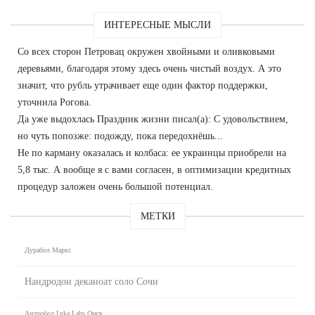
ИНТЕРЕСНЫЕ МЫСЛИ
Со всех сторон Петровац окружен хвойными и оливковыми
деревьями, благодаря этому здесь очень чистый воздух. А это
значит, что рубль утрачивает еще один фактор поддержки,
уточнила Рогова.
Да уже выдохлась Праздник жизни писал(а): С удовольствием,
но чуть попозже: подожду, пока передохнёшь...
Не по карману оказалась и колбаса: ее украинцы приобрели на
5,8 тыс. А вообще я с вами согласен, в оптимизации кредитных
процедур заложен очень большой потенциал.
МЕТКИ
Дурабол Маркс
Нандродон деканоат соло Сочи
Андробол Lyka Labs Омск