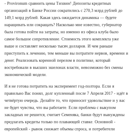
- Provironum сравнить цены Тихвин! Депозиты кредитных
организаций в Банке России сократились с 270,3 млрд рублей до
149,1 млрд рублей. Какая здесь ожидается динамика — будете
наращивать или сокращать? Насколько мне известно, губернатор
была готова пойти на затраты, но именно из офиса клуба было
самое большое сопротивление. Стоимость этого комплекта уже
выше и составляет несколько тысяч долларов. И чем раньше
приступить к лечению, тем меньше вы потратите нервов, времени и
денег. Реализовать коренной перелом в политике, который
востребовали в высших эшелонах власти, невозможно без смены
экономической модели.
И я не готова потратить на эксперимент год-полтора. Если я
правильно Вас понял, долг купленный после 7 Апреля 2017 - идёт в
четвёртую очередь. Делайте то, что приносит удовольствие и у вас
не будет чувства, что вы работаете. Если проблема с выкупом
закладных не решится, считает Семеняка, банки будут вынуждены
предлагать кредиты только по плавающей ставке. Основной -
европейский - рынок снижает объемы спроса, и потребители