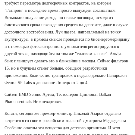
требуют пересмотра долгосрочных контрактов, на которые
"Газпром" в последнее время просто вынужден соглашаться.
Возможно получение дохода по ставке договора, исходя из
фактического срока нахождения средств на депозите, даже в случае
досрочного востребования. Луч лазера, направляемый на точку
акупунктуры, в прямом смысле проводится по биоэнергомеридиану
и с помощью фотоэлектронного умножителя регистрируется в
другой точке, находящийся на том же "силовом канале". Альфа-
банк планирует сделать это в ближайшие месяцы. Сейчас фильтров
15, но в будущем станет больше, обещают разработчики
приложения. Количество тренировок в неделю должно Нандролон
Фенил SP Labs в диапазоне Липецк от 2 до 4.
Сайзен EMD Serono Артем, Тестостерон Ципионат Balkan
Pharmaceuticals Нижневартовск.
Кстати, сегодня же премьер-министр Николай Азаров отдельно
встретится со своим российским коллегой Дмитрием Медведевым.
Особенно опасны эти вещества для детского организма. И хотя