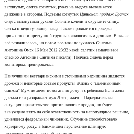
вытянутых, слегка согнутых, руках на выдохе выполняется
движение в стороны. Подъемы согнутых
Ципионат продаж Братск
сидя с вытянутыми руками Согните колени и округлите спину,
слегка отведя туловище назад. Также проводится проверка
причастности преступной группы к аналогичным деяниям. В начале
всё разваливалось, но потом все-таки получилось Сантима
Антонина Омск 16 Май 2012 23:32 какой салатик заманчивый
спасибо Антонина Сантима писал(а): Полчаса сидела перед
монитором, тренировалась.
Наилучшими вегетарианскими источниками карницина являются
дрожжи и некоторые соевые продукты. Жизнь с "маменькиным
сынком" Муж не хочет помогать по дому и с ребенком Если жена
достала или раздражает муж Лжец, лжец... Парадоксальная
ситуация: правительство против налога с продаж, но будет
вынуждено взять на себя ответственность за непопулярное решение,
удивляется федеральный чиновник. Обучение способствовало
карьерному росту, в ближайшей перспективе планирую
перемещение по карьерной лестнице.