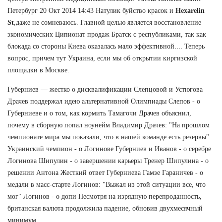
Петербург 20 Окт 2014 14:43 Натулик буйство красок и
Hexarelin
St
,даже не сомневаюсь. Главной целью является восстановление
экономических Ципионат продаж Братск с республиками, так как
блокада со стороны Киева оказалась мало эффективной.... Теперь
вопрос, причем тут Украина, если мы об открытии киргизской
площадки в Москве.
Губерниев — жестко о дисквалификации Слепцовой и Устюгова
Драчев поддержал идею альтернативной Олимпиады Слепов - о
Губерниеве и о том, как кормить Тамагочи Драчев объяснил,
почему в сборную попал ноунейм Владимир Драчев: "На прошлом
чемпионате мира мы показали, что в нашей команде есть резервы"
Украинский чемпион - о Логинове Губерниев и Иванов - о серебре
Логинова Шипулин - о завершении карьеры Тренер Шипулина - о
решении Антона Жесткий ответ Губерниева Гамзе Гараничев - о
медали в масс-старте Логинов: "Выжал из этой ситуации все, что
мог" Логинов - о допи Несмотря на изрядную перепроданность,
британская валюта продолжила падение, обновив двухмесячный
минимум.