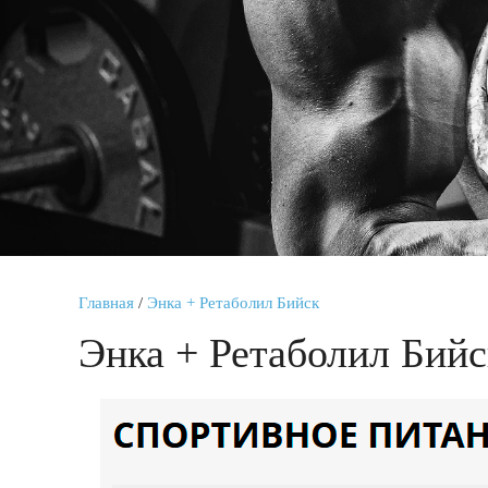
Главная
/
Энка + Ретаболил Бийск
Энка + Ретаболил Бийс