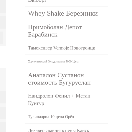
Whey Shake Березники
Примоболан Депот
Барабинск
Тамоксивер Vermoje Новотроицк
Хорионический Гонадотропин 5000 Цена
Анапалон Сустанон
стоимость Бугуруслан
Нандролон Фенил + Метан
Кунгур
Туринадрол 10 цена Орёл
Декавер сравнить цены Канск