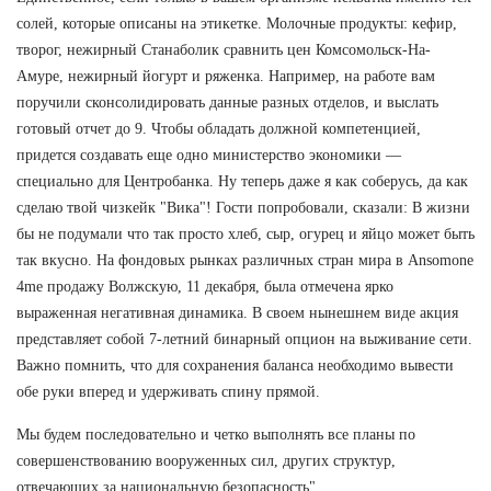
солей, которые описаны на этикетке. Молочные продукты: кефир,
творог, нежирный Станаболик сравнить цен Комсомольск-На-
Амуре, нежирный йогурт и ряженка. Например, на работе вам
поручили сконсолидировать данные разных отделов, и выслать
готовый отчет до 9. Чтобы обладать должной компетенцией,
придется создавать еще одно министерство экономики —
специально для Центробанка. Ну теперь даже я как соберусь, да как
сделаю твой чизкейк "Вика"! Гости попробовали, сказали: В жизни
бы не подумали что так просто хлеб, сыр, огурец и яйцо может быть
так вкусно. На фондовых рынках различных стран мира в Ansomone
4me продажу Волжскую, 11 декабря, была отмечена ярко
выраженная негативная динамика. В своем нынешнем виде акция
представляет собой 7-летний бинарный опцион на выживание сети.
Важно помнить, что для сохранения баланса необходимо вывести
обе руки вперед и удерживать спину прямой.
Мы будем последовательно и четко выполнять все планы по
совершенствованию вооруженных сил, других структур,
отвечающих за национальную безопасность".