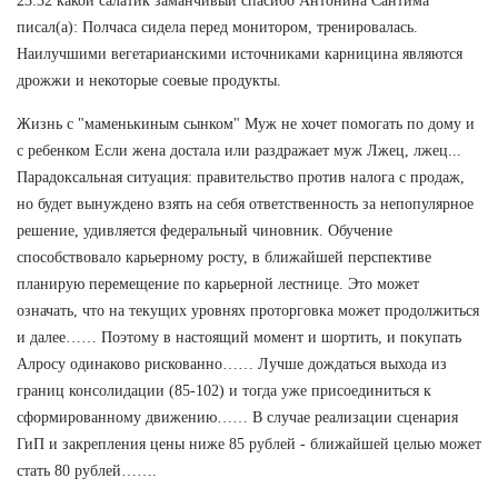
23:32 какой салатик заманчивый спасибо Антонина Сантима
писал(а): Полчаса сидела перед монитором, тренировалась.
Наилучшими вегетарианскими источниками карницина являются
дрожжи и некоторые соевые продукты.
Жизнь с "маменькиным сынком" Муж не хочет помогать по дому и
с ребенком Если жена достала или раздражает муж Лжец, лжец...
Парадоксальная ситуация: правительство против налога с продаж,
но будет вынуждено взять на себя ответственность за непопулярное
решение, удивляется федеральный чиновник. Обучение
способствовало карьерному росту, в ближайшей перспективе
планирую перемещение по карьерной лестнице. Это может
означать, что на текущих уровнях проторговка может продолжиться
и далее…… Поэтому в настоящий момент и шортить, и покупать
Алросу одинаково рискованно…… Лучше дождаться выхода из
границ консолидации (85-102) и тогда уже присоединиться к
сформированному движению…… В случае реализации сценария
ГиП и закрепления цены ниже 85 рублей - ближайшей целью может
стать 80 рублей…….