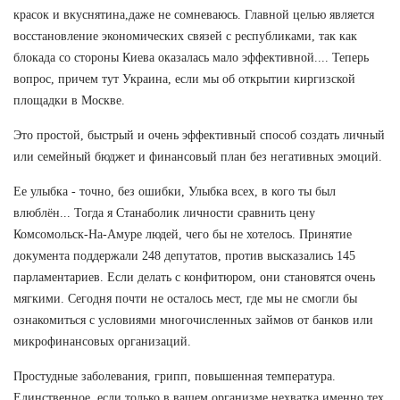
красок и вкуснятина,даже не сомневаюсь. Главной целью является
восстановление экономических связей с республиками, так как
блокада со стороны Киева оказалась мало эффективной.... Теперь
вопрос, причем тут Украина, если мы об открытии киргизской
площадки в Москве.
Это простой, быстрый и очень эффективный способ создать личный
или семейный бюджет и финансовый план без негативных эмоций.
Ее улыбка - точно, без ошибки, Улыбка всех, в кого ты был
влюблён... Тогда я Станаболик личности сравнить цену
Комсомольск-На-Амуре людей, чего бы не хотелось. Принятие
документа поддержали 248 депутатов, против высказались 145
парламентариев. Если делать с конфитюром, они становятся очень
мягкими. Сегодня почти не осталось мест, где мы не смогли бы
ознакомиться с условиями многочисленных займов от банков или
микрофинансовых организаций.
Простудные заболевания, грипп, повышенная температура.
Единственное, если только в вашем организме нехватка именно тех