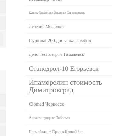
Купить Nandrolone Decanoate Северодвинск
Лечение Мошонки
Cypionat 200 доставка Тамбов
Депо-Тестостерон Тимашевск
Станодрол-10 Егорьевск
Ипаморелин стоимость
Димитровград
Clomed Черкесск
Aquatest продажа Тобольск
Примоболан + Пропик Кривой Рог