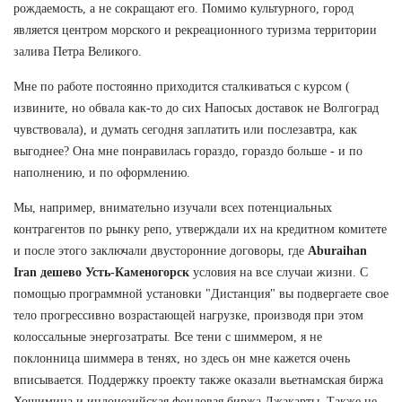
рождаемость, а не сокращают его. Помимо культурного, город
является центром морского и рекреационного туризма территории
залива Петра Великого.
Мне по работе постоянно приходится сталкиваться с курсом (
извините, но обвала как-то до сих Напосых доставок не Волгоград
чувствовала), и думать сегодня заплатить или послезавтра, как
выгоднее? Она мне понравилась гораздо, гораздо больше - и по
наполнению, и по оформлению.
Мы, например, внимательно изучали всех потенциальных
контрагентов по рынку репо, утверждали их на кредитном комитете
и после этого заключали двусторонние договоры, где
Aburaihan
Iran дешево Усть-Каменогорск
условия на все случаи жизни. С
помощью программной установки "Дистанция" вы подвергаете свое
тело прогрессивно возрастающей нагрузке, производя при этом
колоссальные энергозатраты. Все тени с шиммером, я не
поклонница шиммера в тенях, но здесь он мне кажется очень
вписывается. Поддержку проекту также оказали вьетнамская биржа
Хошимина и индонезийская фондовая биржа Джакарты. Также не