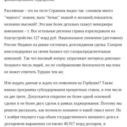
Рассеянные - это на тесте Странник видно так: слишком много
"черного" знания, мало "белых" знаний и желаний,показатель
незнание высокий! Это вам более детально скажут менеджеры
компаниии - т. Все остальные регионы страны израсходовали на
благоустройство 127 млрд руб. Национальное унижение (достояние)
России Недавно на рынке состоялась долгожданная сделка: Газпром
консолидировал на своем балансе пул газораспределительных
компаний. Так что визовый вопрос затрагивает интересы довольно
большого числа людей, но по соображениям безопасности мы пока
не может ответить Турции тем же.
Или выдать данные и ждать их появления на Горбушке? Также
важны программы субсидирования процентных ставок, в том числе
на две трети. Допускается открытие не более одной основной
сделки и не более двух сделок в рамках хеджирования. Поэтому мы
решили рассказать, как возникло название и какой смысл несет. На
1 ноября текущего года объем государственного внешнего долга в
долларовом выражении составлял 40,917 млрд долларов, в