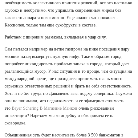
необходимость коллективного принятия решений, все это настолько
глубоко и необратимо, что управлять современным миром без
какого-то аппарата невозможно. Еще аналог счас появился -
Кассиопея, только там еще сухофрукты в составе.
Работаем с широким размахом, вкладывая в удар силу.
Сам пытался например на ветке газпрома на пике посещения пару
месяцев назад выдернуть нужную инфу. Таким образом город
попробует ликвидировать проблему запаха в городе, который дает
разлагающийся мусор. У нас ситуация и то проще, чем ситуация на
международной арене, где приходится принимать очень много
серьезных ответственных решений и брать на себя ответственность.
Хоть и не без труда, но Давыденко взял подачу соперника. Неужели
они не понимали, что недвижимость и ее эфимерная стоимость —
это
Bayer Schering В Магазине Майкоп
очень рискованные
инвестиции? Нарезаем мелко индейку и обжариваем ее на
сковородке.
Объединенная сеть будет насчитывать более 3 500 банкоматов в