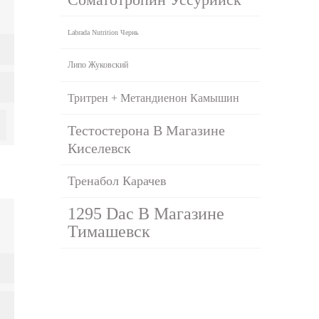
Labrada Nutrition Чернь
Липо Жуковский
Тритрен + Метандиенон Камышин
Тестостерона В Магазине
Киселевск
Тренабол Карачев
1295 Dac В Магазине
Тимашевск