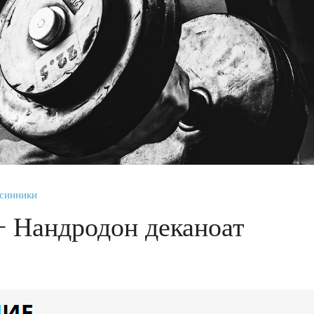
Осинники
+ Нандродон деканоат