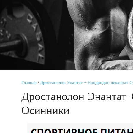
Главная
/
Дростанолон Энантат + Нандродон деканоат 
Дростанолон Энантат 
Осинники