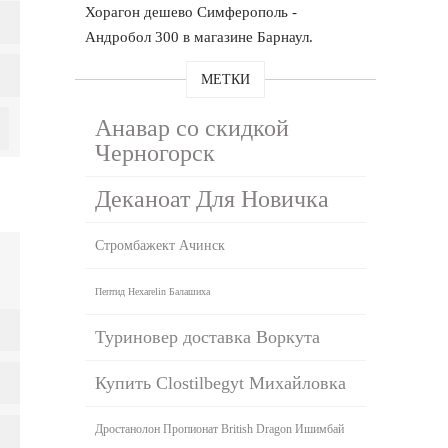
Хорагон дешево Симферополь -
Андробол 300 в магазине Барнаул.
МЕТКИ
Анавар со скидкой
Черногорск
Деканоат Для Новичка
Стромбажект Ачинск
Пептид Hexarelin Балашиха
Туриновер доставка Воркута
Купить Clostilbegyt Михайловка
Дростанолон Пропионат British Dragon Ишимбай