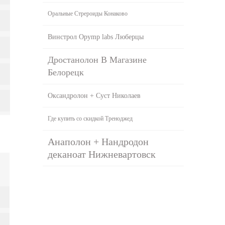
Оральные Стрероиды Конаково
Винстрол Opymp labs Люберцы
Дростанолон В Магазине
Белорецк
Оксандролон + Суст Николаев
Где купить со скидкой Треноджед
Анаполон + Нандродон
деканоат Нижневартовск