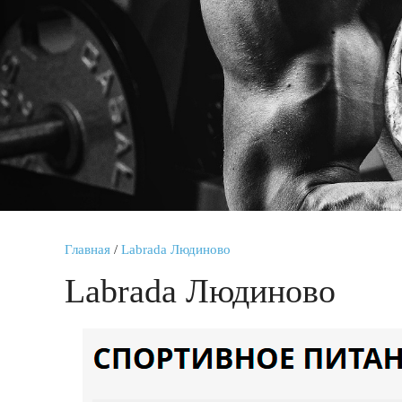
Главная
/
Labrada Людиново
Labrada Людиново