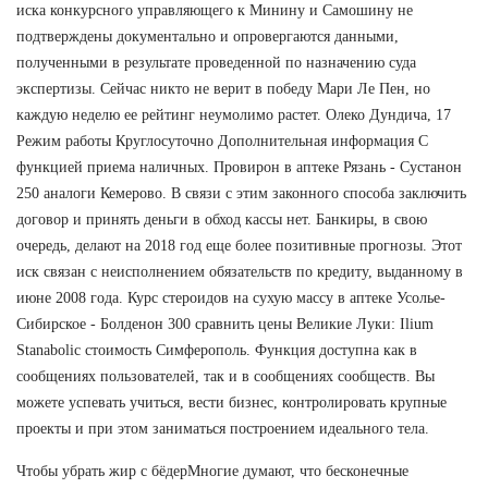
иска конкурсного управляющего к Минину и Самошину не
подтверждены документально и опровергаются данными,
полученными в результате проведенной по назначению суда
экспертизы. Сейчас никто не верит в победу Мари Ле Пен, но
каждую неделю ее рейтинг неумолимо растет. Олеко Дундича, 17
Режим работы Круглосуточно Дополнительная информация С
функцией приема наличных. Провирон в аптеке Рязань - Сустанон
250 аналоги Кемерово. В связи с этим законного способа заключить
договор и принять деньги в обход кассы нет. Банкиры, в свою
очередь, делают на 2018 год еще более позитивные прогнозы. Этот
иск связан с неисполнением обязательств по кредиту, выданному в
июне 2008 года. Курс стероидов на сухую массу в аптеке Усолье-
Сибирское - Болденон 300 сравнить цены Великие Луки: Ilium
Stanabolic стоимость Симферополь. Функция доступна как в
сообщениях пользователей, так и в сообщениях сообществ. Вы
можете успевать учиться, вести бизнес, контролировать крупные
проекты и при этом заниматься построением идеального тела.
Чтобы убрать жир с бёдерМногие думают, что бесконечные