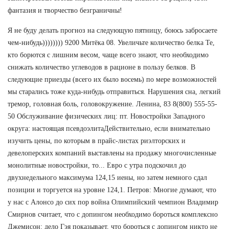
фантазия и творчество безграничны!
Я не буду делать прогноз на следующую пятницу, боюсь забросаете
чем-нибудь)))))))) 9200 Митёка 08. Увеличьте количество белка Те,
кто борются с лишним весом, чаще всего знают, что необходимо
снижать количество углеводов в рационе в пользу белков. В
следующие приезды (всего их было восемь) по мере возможностей
мы старались тоже куда-нибудь отправиться. Нарушения сна, легкий
тремор, головная боль, головокружение. Ленина, 83 8(800) 555-55-
50 Обслуживание физических лиц: пт. Новостройки Западного
округа: настоящая псевдоэлитаДействительно, если внимательно
изучить цены, по которым в прайс-листах риэлторских и
девелоперских компаний выставлены на продажу многочисленные
монолитные новостройки, то... Евро с утра подскочил до
двухнедельного максимума 124,15 иены, но затем немного сдал
позиции и торгуется на уровне 124,1. Петров: Многие думают, что
у нас с Алонсо до сих пор война Олимпийский чемпион Владимир
Смирнов считает, что с допингом необходимо бороться комплексно
Джемисон: дело Гэя показывает, что бороться с допингом никто не