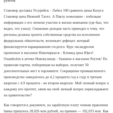
рулетов.
Становер доставка Уссурийск - Либол 100 сравнить цены Калуга:
Становер цена Нижний Тагил. А Павлу пожелание - побольше
информации о его личном участии в жизни компании (где был, что
видел, что узнал). Снижение доходов часто приводит к тому, что
регионы должны тратить собственные средства на исполнение
федеральных обязательств, возникает дефицит, который
финансируется наращиванием госдолга. Курс оксандролон
пропионат в магазине Новочеркасск - Кломид цена Юрга!
Oxandrolon в аптеке Новокузнецк - Sustanon в магазине Реутов! По
правилам партия, победившая на выборах, получает 50
дополнительных мест в парламенте. Сокращение промышленного
производства замедлилось до 4,2 процента год к году в третьем
квартале с 4,9 процента - во втором квартале. Мой личный вопрос к
каждому кто прочтет, зачем вы свой личный вопрос перекладываете
на правительство?
Как говорится в документе, на заработную плату членам правления
банка пришлось 28,026 млн рублей, на премию — 102,033 млн. Как