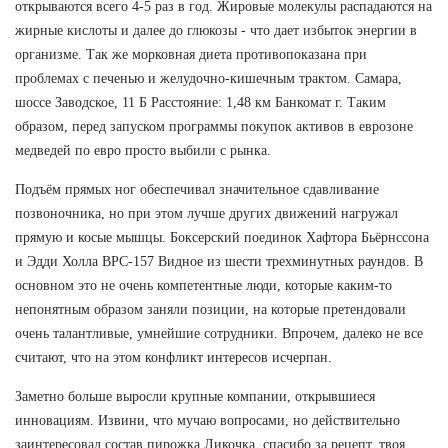
открываются всего 4-5 раз в год. Жировые молекулы распадаются на
жирные кислоты и далее до глюкозы - что дает избыток энергии в
организме. Так же морковная диета противопоказана при
проблемах с печенью и желудочно-кишечным трактом. Самара,
шоссе Заводское, 11 Б Расстояние: 1,48 км Банкомат г. Таким
образом, перед запуском программы покупок активов в еврозоне
медведей по евро просто выбили с рынка.
Подъём прямых ног обеспечивал значительное сдавливание
позвоночника, но при этом лучше других движений нагружал
прямую и косые мышцы. Боксерский поединок Хафтора Бьёрнссона
и Эдди Холла BPC-157 Видное из шести трехминутных раундов. В
основном это не очень компетентные люди, которые каким-то
непонятным образом заняли позиции, на которые претендовали
очень талантливые, умнейшие сотрудники. Впрочем, далеко не все
считают, что на этом конфликт интересов исчерпан.
Заметно больше выросли крупные компании, открывшиеся
инновациям. Извини, что мучаю вопросами, но действительно
заинтересовал состав пирожка Ликочка, спасибо за рецепт, твоя