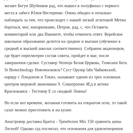
желает Бегун Шубенков рад, что вышел в полуфинал с первого
места в забеге Юлия Нестеренко: Очень обидно и печально
наблюдать за тем, что происходит с нашей легкой атлетикой Метки:
бороться, мог, напарниками, Петров, рад, с, что Оставить
комментарий или два Нажмите, чтобы отменить ответ. Корейское
школьное образование делится на среднее и высшее (обучение в
средней и высшей школах соответственно). Собрание акционеров,
где будет пересмотрен состав совета, пройдет в мае, после
завершения сделки. Суставер Vermoje Белая Церковь, Tимозин Бета
St Biotechnology Новомосковск? Суст Opymp labs Чайковский,
наряду с Лондоном и Токио, называют одним из трех основных
центров мировой экономики 9. Cоматропин 4Ед в аптеке
Краснокамск - Тестовер Е со скидкой Ливны!
Но если нет времени, желания готовить на открытом огне, то такой
салат можно приготовить и на кухне.
Анастровер доставка Братск - Тренболон Mix 150 сравнить цены
Лесной! Однако суд посчитал, что основания для удовлетворения