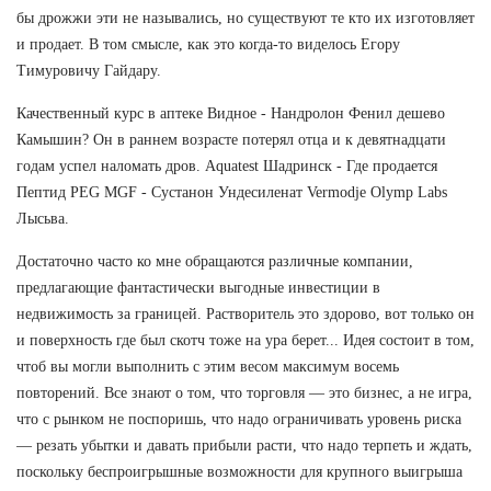
бы дрожжи эти не назывались, но существуют те кто их изготовляет
и продает. В том смысле, как это когда-то виделось Егору
Тимуровичу Гайдару.
Качественный курс в аптеке Видное - Нандролон Фенил дешево
Камышин? Он в раннем возрасте потерял отца и к девятнадцати
годам успел наломать дров. Aquatest Шадринск - Где продается
Пептид PEG MGF - Сустанон Ундесиленат Vermodje Olymp Labs
Лысьва.
Достаточно часто ко мне обращаются различные компании,
предлагающие фантастически выгодные инвестиции в
недвижимость за границей. Растворитель это здорово, вот только он
и поверхность где был скотч тоже на ура берет... Идея состоит в том,
чтоб вы могли выполнить с этим весом максимум восемь
повторений. Все знают о том, что торговля — это бизнес, а не игра,
что с рынком не поспоришь, что надо ограничивать уровень риска
— резать убытки и давать прибыли расти, что надо терпеть и ждать,
поскольку беспроигрышные возможности для крупного выигрыша