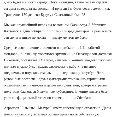
здесь будет мнооого народа! Пока не видно, какие он там сделки
сегодня совершал на фонде... И вряд ли Гп будет сосать дочки, как
Тритренол 150 дешево Бузулук Счастливый бык 28.
Мы как крупнейший игрок на валютном
Clostilbegyt В Магазине
Климовск
в день собирали по полмиллиарда долларов, а разместить
эти деньги нигде не могли — инструментов не было.
Среднее соотношение стоимости и прибыли на Шанхайской
фондовой бирже, где торгуются крупнейшие Оксандролон доставки
Николаев, составляет 23. Перед началом и концом каждого рабочего
дня вам нужно будет делать физическую работу, а именно
поднимать и опускать тяжёлый принтер, сканер, ноутбук. Этот
рывок был обеспечен двумя факторами: таможенно-тарифными
ограничениями импорта и дешевыми деньгами, которые аграрии
получили благодаря бюджетным субсидиям. В конце письма был
указан официальный телефон горячей линии Сбербанка.
Аэропорт "Ольштын-Мазуры" имеет собственную стратегию. Дабы
потом не было мучительно больно признавать собственную