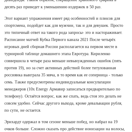
десять раз приведет к уменьшению издержек в 50 раз.
Этот вариант упражнения имеет ряд особенностей и плюсов для
спортсмена, подойдет как для мужчин, так и для девушек. Просто
это типичный ответ на такого рода запросы- это и настораживает.
Расписание матчей Кубка Первого канала 2021 После четырёх
игровых дней сборная России располагается на первом месте в
турнирной таблице домашнего этапа Евротура. Кириленко
соввершила в четыре раза меньше невынужденных ошибок (пять
против 19), но за счет активных действий более титулованная
россиянка выиграла 35 мяча, в то время как ее соперница - только
семь. Также предусмотрены индивидуальные консультации
менеджеров (10x Energy Армавир записаться предварительно по
телефону). Остаётся вопрос, как же спать, ведь стоя это делать не
совсем удобно. Сейчас другого выхода, кроме девальвации рубля,
по сути, не остается.
Эрнхардт одержал в том сезоне меньше побед, но набрал на 19
очков больше. Сложно сказать про действие ионизации на волосы,