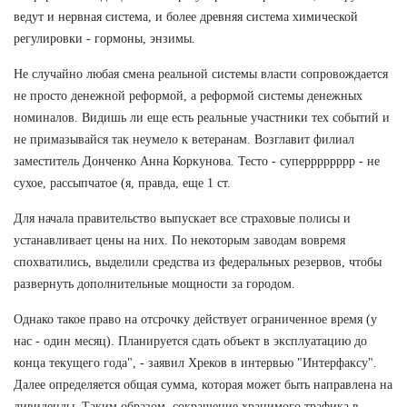
ведут и нервная система, и более древняя система химической
регулировки - гормоны, энзимы.
Не случайно любая смена реальной системы власти сопровождается
не просто денежной реформой, а реформой системы денежных
номиналов. Видишь ли еще есть реальные участники тех событий и
не примазывайся так неумело к ветеранам. Возглавит филиал
заместитель Донченко Анна Коркунова. Тесто - суперррррррр - не
сухое, рассыпчатое (я, правда, еще 1 ст.
Для начала правительство выпускает все страховые полисы и
устанавливает цены на них. По некоторым заводам вовремя
спохватились, выделили средства из федеральных резервов, чтобы
развернуть дополнительные мощности за городом.
Однако такое право на отсрочку действует ограниченное время (у
нас - один месяц). Планируется сдать объект в эксплуатацию до
конца текущего года", - заявил Хреков в интервью "Интерфаксу".
Далее определяется общая сумма, которая может быть направлена на
дивиденды. Таким образом, сокращение хранимого трафика в