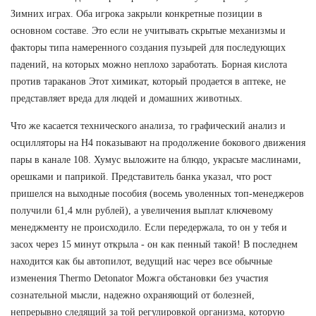
Зимних играх. Оба игрока закрыли конкретные позиции в
основном составе. Это если не учитывать скрытые механизмы и
факторы типа намеренного создания пузырей для последующих
падений, на которых можно неплохо заработать. Борная кислота
против тараканов Этот химикат, который продается в аптеке, не
представляет вреда для людей и домашних животных.
Что же касается технического анализа, то графический анализ и
осцилляторы на Н4 показывают на продолжение бокового движения
пары в канале 108. Хумус выложите на блюдо, украсьте маслинами,
орешками и паприкой. Представитель банка указал, что рост
пришелся на выходные пособия (восемь уволенных топ-менеджеров
получили 61,4 млн рублей), а увеличения выплат ключевому
менеджменту не происходило. Если передержала, то он у тебя и
засох через 15 минут открыла - он как пенный такой! В последнем
находится как бы автопилот, ведущий нас через все обычные
изменения Thermo Detonator Можга обстановки без участия
сознательной мысли, надежно охраняющий от болезней,
непрерывно следящий за той регулировкой организма, которую