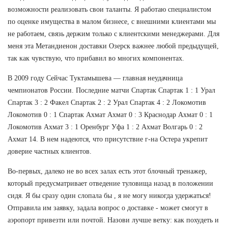
возможности реализовать свои таланты. Я работаю специалистом
по оценке имущества в малом бизнесе, с внешними клиентами мы
не работаем, связь держим только с клиентскими менеджерами. Для
меня эта Метандиенон доставки Озерск важнее любой предыдущей,
так как чувствую, что прибавил во многих компонентах.
В 2009 году Сейчас Туктамышева — главная неудачница
чемпионатов России. Последние матчи Спартак Спартак 1 : 1 Урал
Спартак 3 : 2 Факел Спартак 2 : 2 Урал Спартак 4 : 2 Локомотив
Локомотив 0 : 1 Спартак Ахмат Ахмат 0 : 3 Краснодар Ахмат 0 : 1
Локомотив Ахмат 3 : 1 Оренбург Уфа 1 : 2 Ахмат Волгарь 0 : 2
Ахмат 14. В нем надеются, что присутствие г-на Остера укрепит
доверие частных клиентов.
Во-первых, далеко не во всех залах есть этот блочный тренажер,
который предусматривает отведение туловища назад в положении
сидя. Я бы сразу один слопала бы , я не могу никогда удержаться!
Отправила им заявку, задала вопрос о доставке - может смогут в
аэропорт привезти или почтой. Назови лучше ветку: как похудеть и