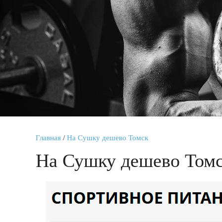
Главная
/
На Сушку дешево Томск
На Сушку дешево Том