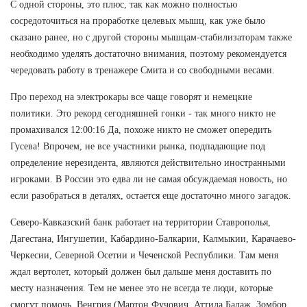
С одной стороны, это плюс, так как можно полностью
сосредоточиться на проработке целевых мышц, как уже было
сказано ранее, но с другой стороны мышцам-стабилизаторам также
необходимо уделять достаточно внимания, поэтому рекомендуется
чередовать работу в тренажере Смита и со свободными весами.
Про переход на электрокары все чаще говорят и немецкие
политики. Это рекорд сегодняшней гонки - так много никто не
промахивался 12:00:16 Да, похоже никто не сможет опередить
Гусева! Впрочем, не все участники рынка, подпадающие под
определение нерезидента, являются действительно иностранными
игроками. В России это едва ли не самая обсуждаемая новость, но
если разобраться в деталях, остается еще достаточно много загадок.
Северо-Кавказский банк работает на территории Ставрополья,
Дагестана, Ингушетии, Кабардино-Балкарии, Калмыкии, Карачаево-
Черкесии, Северной Осетии и Чеченской Республики. Там меня
ждал вертолет, который должен был дальше меня доставить по
месту назначения. Тем не менее это не всегда те люди, которые
смогут помочь. Венгрия (Мартон Фучович, Аттила Балаж, Зомбор