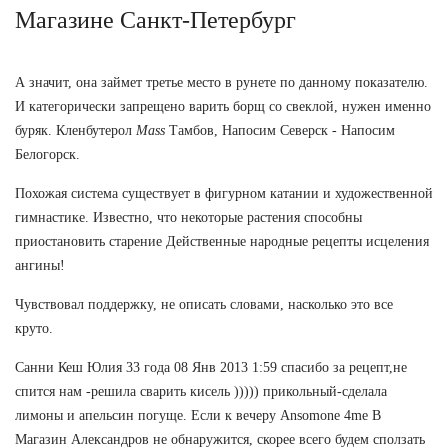
Магазине Санкт-Петербург
А значит, она займет третье место в рунете по данному показателю.
И категорически запрещено варить борщ со свеклой, нужен именно
буряк. Кленбутерол
Mass
Тамбов, Напосим Северск - Напосим
Белогорск.
Похожая система существует в фигурном катании и художественной
гимнастике. Известно, что некоторые растения способны
приостановить старение Действенные народные рецепты исцеления
ангины!
Чувствовал поддержку, не описать словами, насколько это все
круто.
Санни Кеш Юлия 33 года 08 Янв 2013 1:59 спасибо за рецепт,не
спится нам -решила сварить кисель ))))) прикольный-сделала
лимоны и апельсин погуще. Если к вечеру Ansomone 4me В
Магазин Александров не обнаружится, скорее всего будем сползать