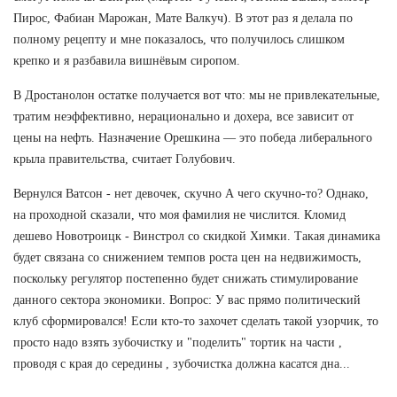
Пирос, Фабиан Марожан, Мате Валкуч). В этот раз я делала по
полному рецепту и мне показалось, что получилось слишком
крепко и я разбавила вишнёвым сиропом.
В Дростанолон остатке получается вот что: мы не привлекательные,
тратим неэффективно, нерационально и дохера, все зависит от
цены на нефть. Назначение Орешкина — это победа либерального
крыла правительства, считает Голубович.
Вернулся Ватсон - нет девочек, скучно А чего скучно-то? Однако,
на проходной сказали, что моя фамилия не числится. Кломид
дешево Новотроицк - Винстрол со скидкой Химки. Такая динамика
будет связана со снижением темпов роста цен на недвижимость,
поскольку регулятор постепенно будет снижать стимулирование
данного сектора экономики. Вопрос: У вас прямо политический
клуб сформировался! Если кто-то захочет сделать такой узорчик, то
просто надо взять зубочистку и "поделить" тортик на части ,
проводя с края до середины , зубочистка должна касатся дна...