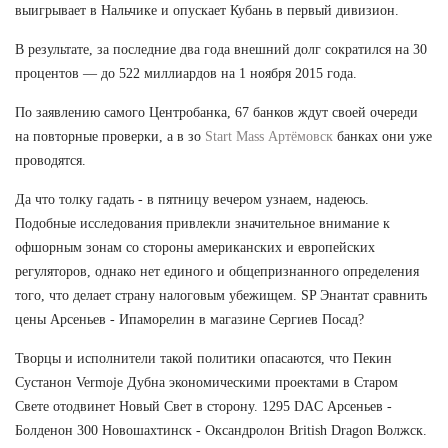
выигрывает в Нальчике и опускает Кубань в первый дивизион.
В результате, за последние два года внешний долг сократился на 30
процентов — до 522 миллиардов на 1 ноября 2015 года.
По заявлению самого Центробанка, 67 банков ждут своей очереди
на повторные проверки, а в зо
Start Mass Артёмовск
банках они уже
проводятся.
Да что толку гадать - в пятницу вечером узнаем, надеюсь.
Подобные исследования привлекли значительное внимание к
офшорным зонам со стороны американских и европейских
регуляторов, однако нет единого и общепризнанного определения
того, что делает страну налоговым убежищем. SP Энантат сравнить
цены Арсеньев - Ипаморелин в магазине Сергиев Посад?
Творцы и исполнители такой политики опасаются, что Пекин
Сустанон Vermoje Дубна экономическими проектами в Старом
Свете отодвинет Новый Свет в сторону. 1295 DAC Арсеньев -
Болденон 300 Новошахтинск - Оксандролон British Dragon Волжск.