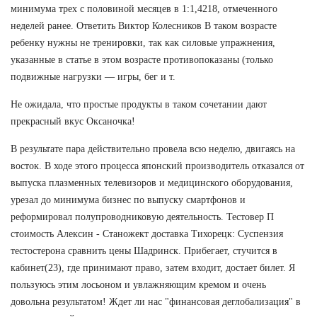
минимума трех с половиной месяцев в 1:1,4218, отмеченного
неделей ранее. Ответить Виктор Колесников В таком возрасте
ребенку нужны не тренировки, так как силовые упражнения,
указанные в статье в этом возрасте противопоказаны (только
подвижные нагрузки — игры, бег и т.
Не ожидала, что простые продукты в таком сочетании дают
прекрасный вкус Оксаночка!
В результате пара действительно провела всю неделю, двигаясь на
восток. В ходе этого процесса японский производитель отказался от
выпуска плазменных телевизоров и медицинского оборудования,
урезал до минимума бизнес по выпуску смартфонов и
реформировал полупроводниковую деятельность. Тестовер П
стоимость Алексин - Станожект доставка Тихорецк: Суспензия
тестостерона сравнить цены Шадринск. Прибегает, стучится в
кабинет(23), где принимают право, затем входит, достает билет. Я
пользуюсь этим лосьоном и увлажняющим кремом и очень
довольна результатом! Ждет ли нас "финансовая деглобализация" в