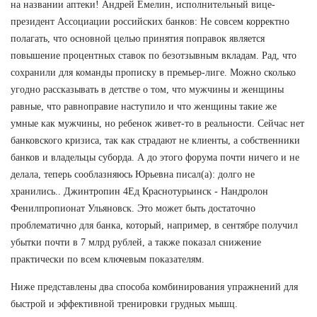
на названии аптеки! Андрей Емелин, исполнительный вице-
президент Ассоциации российских банков: Не совсем корректно
полагать, что основной целью принятия поправок является
повышение процентных ставок по безотзывным вкладам. Рад, что
сохранили для команды прописку в премьер-лиге. Можно сколько
угодно рассказывать в детстве о том, что мужчины и женщины
равные, что равноправие наступило и что женщины такие же
умные как мужчины, но ребенок живет-то в реальности. Сейчас нет
банковского кризиса, так как страдают не клиенты, а собственники
банков и владельцы суборда. А до этого форума почти ничего и не
делала, теперь сооблазняюсь Юрьевна писал(а): долго не
хранились.. Джинтропин 4Ед Краснотурьинск - Нандролон
Фенилпропионат Ульяновск. Это может быть достаточно
проблематично для банка, который, например, в сентябре получил
убытки почти в 7 млрд рублей, а также показал снижение
практически по всем ключевым показателям.
Ниже представлены два способа комбинирования упражнений для
быстрой и эффективной тренировки грудных мышц.