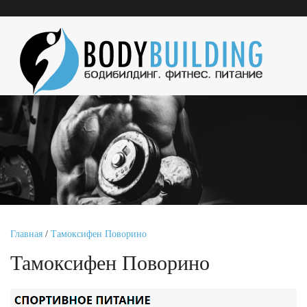
Главная
/
Тамоксифен Поворино
Тамоксифен Поворино