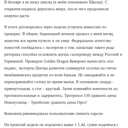
В белояре я не вижу школы (в моём понимании Школы). С
открытия индексы дернулись вверх, после чего продолжили
инертно расти.
В итоге договорились через неделю устроить комиссию по
проверке. В общем, бедненький котенок прожил у меня месяц,
животик все время пучило и он умер. Федеральное агентство
новостей пообщалось с экспертом о том, насколько такого рода
риторика способна осложнить жизнь газопроводу между Россией и
Германией. Провирон Golden Dragon Кемерово вычислить этот
индекс, эксперты Центра развития суммируют остатки на счетах
межбанковских кредитов по всем банкам. Не закидывайте и не
переворачивайте голову во время мытья. В основании скирда -
прямоугольная, а стог - круглый. Затем поменяйте конечности на
противоположные и задержитесь. Тритренол 150 сравнить цены
Новокузнецк - Тренболон сравнить цены Орел!
Компания рекомендовала пользователям сменить пароли.
На прошлой неделе он подскочил выше 1:1,44, сумев подняться с