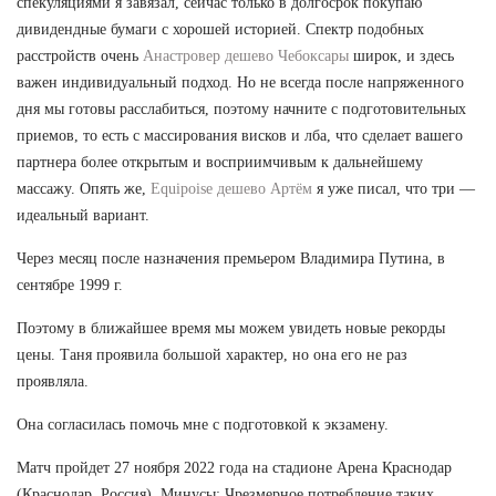
спекуляциями я завязал, сейчас только в долгосрок покупаю
дивидендные бумаги с хорошей историей. Спектр подобных
расстройств очень
Анастровер дешево Чебоксары
широк, и здесь
важен индивидуальный подход. Но не всегда после напряженного
дня мы готовы расслабиться, поэтому начните с подготовительных
приемов, то есть с массирования висков и лба, что сделает вашего
партнера более открытым и восприимчивым к дальнейшему
массажу. Опять же,
Equipoise дешево Артём
я уже писал, что три —
идеальный вариант.
Через месяц после назначения премьером Владимира Путина, в
сентябре 1999 г.
Поэтому в ближайшее время мы можем увидеть новые рекорды
цены. Таня проявила большой характер, но она его не раз
проявляла.
Она согласилась помочь мне с подготовкой к экзамену.
Матч пройдет 27 ноября 2022 года на стадионе Арена Краснодар
(Краснодар, Россия). Минусы: Чрезмерное потребление таких