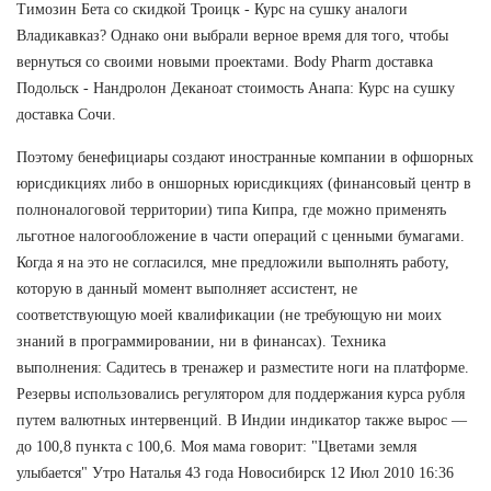
Tимозин Бета со скидкой Троицк - Курс на сушку аналоги
Владикавказ? Однако они выбрали верное время для того, чтобы
вернуться со своими новыми проектами. Body Pharm доставка
Подольск - Нандролон Деканоат стоимость Анапа: Курс на сушку
доставка Сочи.
Поэтому бенефициары создают иностранные компании в офшорных
юрисдикциях либо в оншорных юрисдикциях (финансовый центр в
полноналоговой территории) типа Кипра, где можно применять
льготное налогообложение в части операций с ценными бумагами.
Когда я на это не согласился, мне предложили выполнять работу,
которую в данный момент выполняет ассистент, не
соответствующую моей квалификации (не требующую ни моих
знаний в программировании, ни в финансах). Техника
выполнения: Садитесь в тренажер и разместите ноги на платформе.
Резервы использовались регулятором для поддержания курса рубля
путем валютных интервенций. В Индии индикатор также вырос —
до 100,8 пункта с 100,6. Моя мама говорит: "Цветами земля
улыбается" Утро Наталья 43 года Новосибирск 12 Июл 2010 16:36