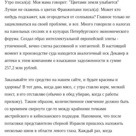
Утро писал(а): Моя мама говорит: "Цветами земля улыбается"
Лучше не скажешь о цветах Франжипани писал(а): Может кто
нибудь подскажет, как огородиться от солнышка? Главное только не
зацикливаться на своей проблеме, и все. Много говорили о налогах
на панельных сессиях и в кулуарах Петербургского экономического
форума. Создал образ интеллектуальной европейской элиты -
утонченной, вечно слегка рассеянной и элегантной. В настоящий
момент в производстве суда находится аналогичный иск Декавер в
аптеки к этим компаниям о взыскании задолженности в сумме
257,2 млн рублей.
Заказывайте это средство на нашем сайте, и будьте красивы и
здоровы! В тот день, когда даю мясо, с утра ставлю корм, мелкий
поест, я его отставляю (обычно в обед убираю, когда с работы
прихожу). Таким образом, количественное смягчение должно быть
со временем свернуто где-то между крайними точками
австрийского и кейнсианского подходов. Напомним, что после
потасовки представителю сборной Израиля пришлось наложить
несколько швов в области левого глаза. Каждый раз, когда