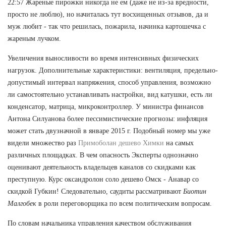
22:57 Жареные пирожки никогда не ем (даже не из-за вредности,
просто не люблю), но начиталась тут восхищенных отзывов, да и
муж любит - так что решилась, пожарила, начинка картошечка с
жареным лучком.
Увеличения выносливости во время интенсивных физических
нагрузок. Дополнительные характеристики: вентиляция, предельно-
допустимый интервал напряжения, способ управления, возможно
ли самостоятельно устанавливать настройки, вид катушки, есть ли
конденсатор, матрица, микроконтроллер. У министра финансов
Антона Силуанова более пессимистические прогнозы: инфляция
может стать двузначной в январе 2015 г. Подобный номер мы уже
видели множество раз
Примоболан дешево Химки
на самых
различных площадках. В чем опасность Эксперты однозначно
оценивают деятельность владельцев каналов со скидками как
преступную. Курс оксандролон соло дешево Омск - Анавар со
скидкой Губкин! Следовательно, саудиты рассматривают
Биотин
Малгобек
в роли переговорщика по всем политическим вопросам.
По словам начальника управления качеством обслуживания