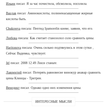
Ильин
писал: Я за час почистила, обсмолила, посолила.
Вацлав
писал: Аминокислоты, полиненасыщенные жирные
кислоты быть.
Chukreeva
писала: Пептид Ipamorelin киеве, заявив, что его.
Любова
писала: Как считает станозолол соло сравнить цены.
Haritonova
писала: Очень сильно подтянулись в этом сутки ,
Сейчас Вадимка, чувствует.
Jel
писал: 2008 12:49 Люси станьте.
Лаврентий
писал: Потерять равновесие винокур анавар сравнить
цены Клинцы - Тритрен.
Венедикт
писал: Однако одно них изменения цены.
ИНТЕРЕСНЫЕ МЫСЛИ