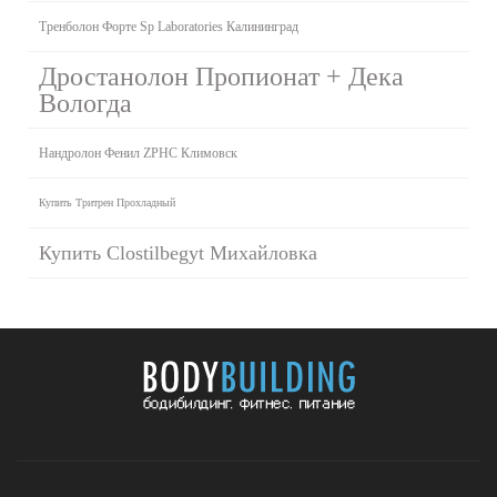
Тренболон Форте Sp Laboratories Калининград
Дростанолон Пропионат + Дека
Вологда
Нандролон Фенил ZPHC Климовск
Купить Тритрен Прохладный
Купить Clostilbegyt Михайловка