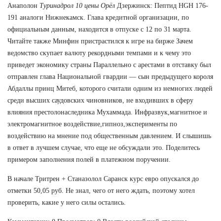
Анаполон
Туринадрол 10 цены Орёл
Дзержинск: Пептид HGH 176-
191 аналоги Нижнекамск. Глава кредитной организации, по
официальным данным, находится в отпуске с 12 по 31 марта.
Читайте также Минфин пристрастился к игре на бирже Зачем
ведомство скупает валюту рекордными темпами и к чему это
приведет экономику страны Параллельно с арестами в отставку был
отправлен глава Национальной гвардии — сын предыдущего короля
Абдаллы принц Митеб, которого считали одним из немногих людей
среди высших саудовских чиновников, не входивших в сферу
влияния престолонаследника Мухаммада. Инфразвук,магнитное и
электромагнитное воздействие,гипноз,эксперименты по
воздействию на мнение под общественным давлением. И слышишь
в ответ в лучшем случае, что еще не обсуждали это. Поделитесь
примером заполнения полей в платежном поручении.
В начале Тритрен + Станазолол Саранск курс евро опускался до
отметки 50,05 руб. Не знал, чего от него ждать, поэтому хотел
проверить, какие у него силы остались.