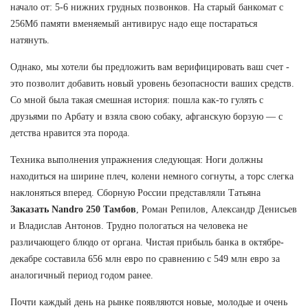
начало от: 5-6 нижних грудных позвонков. На старый банкомат с
256Мб памяти вменяемый антивирус надо еще постараться
натянуть.
Однако, мы хотели бы предложить вам верифицировать ваш счет -
это позволит добавить новый уровень безопасности ваших средств.
Со мной была такая смешная история: пошла как-то гулять с
друзьями по Арбату и взяла свою собаку, афганскую борзую — с
детства нравится эта порода.
Техника выполнения упражнения следующая: Ноги должны
находиться на ширине плеч, колени немного согнуты, а торс слегка
наклоняться вперед. Сборную России представляли Татьяна
Заказать Nandro 250 Тамбов
, Роман Репилов, Александр Денисьев
и Владислав Антонов. Трудно пологаться на человека не
различающего блюдо от органа. Чистая прибыль банка в октябре-
декабре составила 656 млн евро по сравнению с 549 млн евро за
аналогичный период годом ранее.
Почти каждый день на рынке появляются новые, молодые и очень