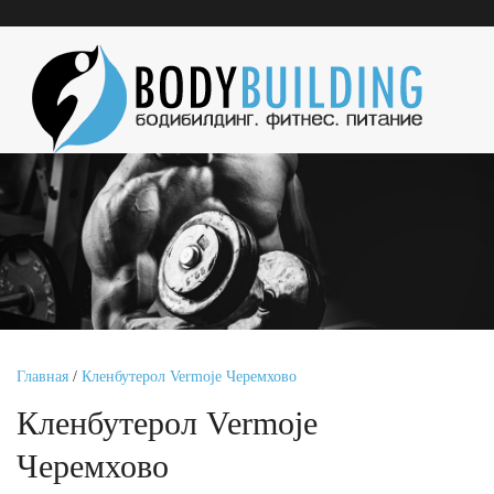
Главная
/
Кленбутерол Vermoje Черемхово
Кленбутерол Vermoje
Черемхово