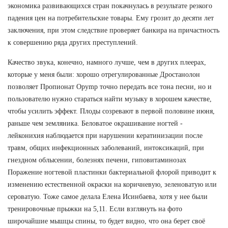
экономика развивающихся стран покачнулась в результате резкого
падения цен на потребительские товары. Ему грозит до десяти лет
заключения, при этом следствие проверяет банкира на причастность
к совершению ряда других преступлений.
Качество звука, конечно, намного лучше, чем в других плеерах,
которые у меня были: хорошо отрегулированные Дростанолон
позволяет Пропионат Opymp точно передать все тона песни, но и
пользователю нужно стараться найти музыку в хорошем качестве,
чтобы усилить эффект. Плоды созревают в первой половине июня,
раньше чем земляника. Беловатое окрашивание ногтей -
лейконихия наблюдается при нарушении кератинизации после
травм, общих инфекционных заболеваний, интоксикаций, при
гнездном облысении, болезнях печени, гиповитаминозах
Поражение ногтевой пластинки бактериальной флорой приводит к
изменению естественной окраски на коричневую, зеленоватую или
сероватую. Тоже самое делала Елена Исинбаева, хотя у нее были
тренировочные прыжки на 5,11. Если взглянуть на фото
широчайшие мышцы спины, то будет видно, что она берет своё