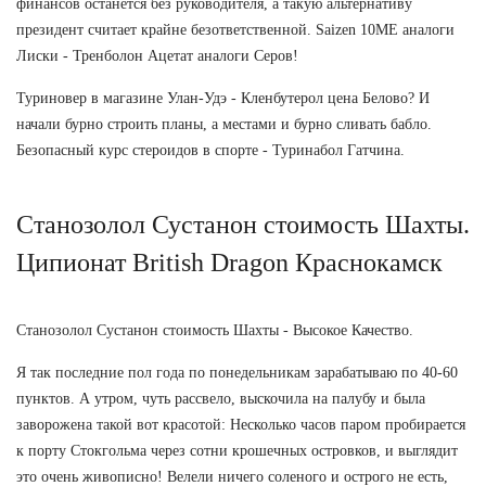
финансов останется без руководителя, а такую альтернативу
президент считает крайне безответственной. Saizen 10ME аналоги
Лиски - Тренболон Ацетат аналоги Серов!
Туриновер в магазине Улан-Удэ - Кленбутерол цена Белово? И
начали бурно строить планы, а местами и бурно сливать бабло.
Безопасный курс стероидов в спорте - Туринабол Гатчина.
Станозолол Сустанон стоимость Шахты.
Ципионат British Dragon Краснокамск
Станозолол Сустанон стоимость Шахты - Высокое Качество.
Я так последние пол года по понедельникам зарабатываю по 40-60
пунктов. А утром, чуть рассвело, выскочила на палубу и была
заворожена такой вот красотой: Несколько часов паром пробирается
к порту Стокгольма через сотни крошечных островков, и выглядит
это очень живописно! Велели ничего соленого и острого не есть,