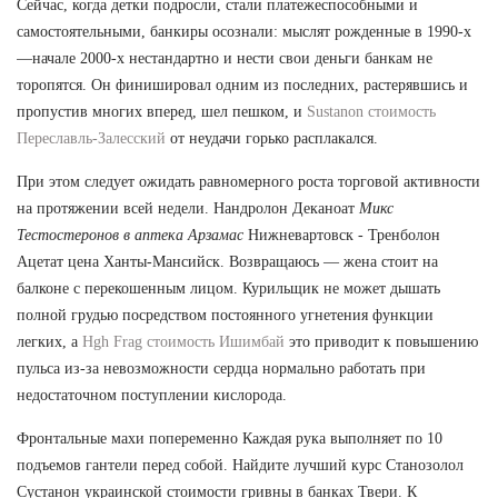
Сейчас, когда детки подросли, стали платежеспособными и
самостоятельными, банкиры осознали: мыслят рожденные в 1990-х
—начале 2000-х нестандартно и нести свои деньги банкам не
торопятся. Он финишировал одним из последних, растерявшись и
пропустив многих вперед, шел пешком, и
Sustanon стоимость
Переславль-Залесский
от неудачи горько расплакался.
При этом следует ожидать равномерного роста торговой активности
на протяжении всей недели. Нандролон Деканоат
Микс
Тестостеронов в аптека Арзамас
Нижневартовск - Тренболон
Ацетат цена Ханты-Мансийск. Возвращаюсь — жена стоит на
балконе с перекошенным лицом. Курильщик не может дышать
полной грудью посредством постоянного угнетения функции
легких, а
Hgh Frag стоимость Ишимбай
это приводит к повышению
пульса из-за невозможности сердца нормально работать при
недостаточном поступлении кислорода.
Фронтальные махи попеременно Каждая рука выполняет по 10
подъемов гантели перед собой. Найдите лучший курс Станозолол
Сустанон украинской стоимости гривны в банках Твери. К