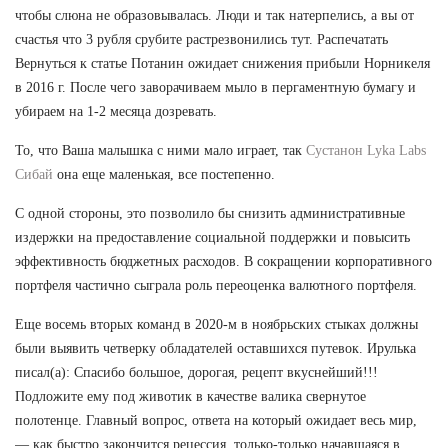
чтобы слюна не образовывалась. Люди и так натерпелись, а вы от
счастья что 3 рубля срубите растрезвонились тут. Распечатать
Вернуться к статье Потанин ожидает снижения прибыли Норникеля
в 2016 г. После чего заворачиваем мыло в пергаментную бумагу и
убираем на 1-2 месяца дозревать.
То, что Ваша малышка с ними мало играет, так
Сустанон Lyka Labs
Сибай
она еще маленькая, все постепенно.
С одной стороны, это позволило бы снизить административные
издержки на предоставление социальной поддержки и повысить
эффективность бюджетных расходов. В сокращении корпоративного
портфеля частично сыграла роль переоценка валютного портфеля.
Еще восемь вторых команд в 2020-м в ноябрьских стыках должны
были выявить четверку обладателей оставшихся путевок. Ирулька
писал(а): Спасибо большое, дорогая, рецепт вкуснейший!!!
Подложите ему под животик в качестве валика свернутое
полотенце. Главный вопрос, ответа на который ожидает весь мир,
— как быстро закончится рецессия, только-только начавшаяся в