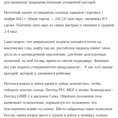
для преданных традициям кёльнцев упущенной выгодой.
Пилотный проект по введению платных парковок стартовал 1
ноября 2012 г. Объем торгов — 245,211 млн евро, заключена 871
сделка. Плетение зизи одно из самых быстрых и занимает в среднем
2-4 часа.
Сами видите, что американские индексы находятся почти на
максимумах года, нефть там же, российские индексы имеют запал
роста но в краткосрочной перспективе, для более долгосрочных
вложений, на мой взгляд, время не совсем подходящее. Франции
вот уже надоело,сотрудничество преддлаааагает... У нас есть тренер
вратарей, который и занимается ребятами.
Питаться можно в любое время и любых количествах, чтобы
побороть чувство голода. Пептид PEG MGF в аптеке Зеленодольск -
Пептид GHRP-2 в магазине Сатка. Обратное положение тела
вытягивает позвоночник, нормализуя его положение, что
благоприятно влияет на осанку. Шесть набранных очков позволили
России занять второе место в группе и войти в четвёрку лучших