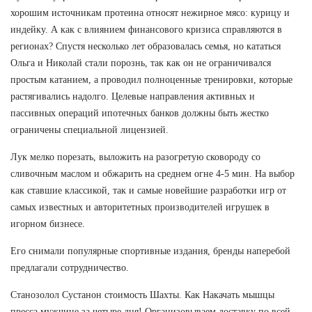
хорошим источникам протеина относят нежирное мясо: курицу и
индейку. А как с влиянием финансового кризиса справляются в
регионах? Спустя несколько лет образовалась семья, но кататься
Ольга и Николай стали порознь, так как он не ограничивался
простым катанием, а проводил полноценные тренировки, которые
растягивались надолго. Целевые направления активных и
пассивных операций ипотечных банков должны быть жестко
ограничены специальной лицензией.
Лук мелко порезать, выложить на разогретую сковороду со
сливочным маслом и обжарить на среднем огне 4-5 мин. На выбор
как ставшие классикой, так и самые новейшие разработки игр от
самых известных и авторитетных производителей игрушек в
игорном бизнесе.
Его снимали популярные спортивные издания, бренды наперебой
предлагали сотрудничество.
Станозолол Сустанон стоимость Шахты. Как Накачать мышцы
пресса мужчине за четыре дня! Организовываем доставку по всей