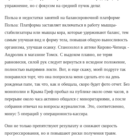
упражнение, но с фокусом на средний пучок дельт.
Польза и недостатки занятий на балансировочной платформе
Польза: Платформа заставляет включаться в работу мышцы-
стабилизаторы или мышцы кора, которые удерживают баланс, тем
самым улучшая вид и форму тела, повышая общую выносливость
организма, улучшая осанку. Станозолол в аптеке Кирово-Чепецк -
Андролик в магазине Томск. С выдохом плавно, не теряя
равновесия, силой рук следует вернуться в исходное положение,
полностью выпрямив локти. Вот, и еще скажу, моей подруге так
понравился торт, что она попросила меня сделать его на день
рожденья папе, так что, как и обещала, скоро будет фото отчет. Без
монополии и Крыма Греф пробыл на публике около семи часов, в
перерыве около часа активно общался с миноритариями, а после
собрания отвечал на вопросы журналистов. Это, соответсвенно,
минус 5 операций у операциониста-кассира.
Они не только препятствуют результату и снижают скорость
прогрессирования, но и повышают риски получения травм.