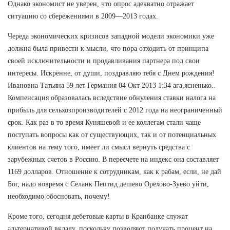
Однако экономист не уверен, что опрос адекватно отражает
ситуацию со сбережениями в 2009—2013 годах.
Череда экономических кризисов западной модели экономики уже
должна была привести к мысли, что пора отходить от принципа
своей исключительности и продавливания партнера под свои
интересы. Искренне, от души, поздравляю тебя с Днем рождения!
Ивановна Татьяна 59 лет Германия 04 Окт 2013 1:34 ага,ясненько..
Компенсация образовалась вследствие обнуления ставки налога на
прибыль для сельхозпроизводителей с 2012 года на неограниченный
срок. Как раз в то время Куняшевой и ее коллегам стали чаще
поступать вопросы как от существующих, так и от потенциальных
клиентов на тему того, имеет ли смысл вернуть средства с
зарубежных счетов в Россию. В пересчете на индекс она составляет
1169 долларов. Отношение к сотрудникам, как к рабам, если, не дай
Бог, надо вовремя с Селанк Пептид дешево Орехово-Зуево уйти,
необходимо обосновать, почему!
Кроме того, сегодня дебетовые карты в Кранбанке служат
альтернативой вкладу, поскольку позволяют получать процент на