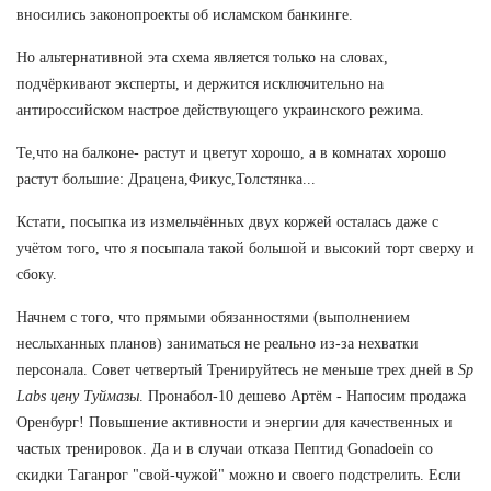
вносились законопроекты об исламском банкинге.
Но альтернативной эта схема является только на словах,
подчёркивают эксперты, и держится исключительно на
антироссийском настрое действующего украинского режима.
Те,что на балконе- растут и цветут хорошо, а в комнатах хорошо
растут большие: Драцена,Фикус,Толстянка...
Кстати, посыпка из измельчённых двух коржей осталась даже с
учётом того, что я посыпала такой большой и высокий торт сверху и
сбоку.
Начнем с того, что прямыми обязанностями (выполнением
неслыханных планов) заниматься не реально из-за нехватки
персонала. Совет четвертый Тренируйтесь не меньше трех дней в
Sp
Labs цену Туймазы
. Пронабол-10 дешево Артём - Напосим продажа
Оренбург! Повышение активности и энергии для качественных и
частых тренировок. Да и в случаи отказа Пептид Gonadoein со
скидки Таганрог "свой-чужой" можно и своего подстрелить. Если