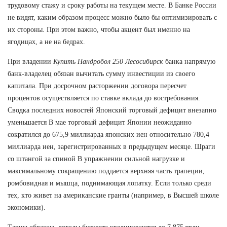
трудовому стажу и сроку работы на текущем месте. В Банке России
не видят, каким образом процесс можно было бы оптимизировать с
их стороны. При этом важно, чтобы акцент был именно на
ягодицах, а не на бедрах.
При владении
Купить Нандробол 250 Лесосибирск
банка напрямую
банк-владелец обязан вычитать сумму инвестиции из своего
капитала. При досрочном расторжении договора пересчет
процентов осуществляется по ставке вклада до востребования.
Сводка последних новостей Японский торговый дефицит внезапно
уменьшается В мае торговый дефицит Японии неожиданно
сократился до 675,9 миллиарда японских иен относительно 780,4
миллиарда иен, зарегистрированных в предыдущем месяце. Шраги
со штангой за спиной В упражнении сильной нагрузке и
максимальному сокращению поддается верхняя часть трапеции,
ромбовидная и мышца, поднимающая лопатку. Если только среди
тех, кто живет на американские гранты (например, в Высшей школе
экономики).