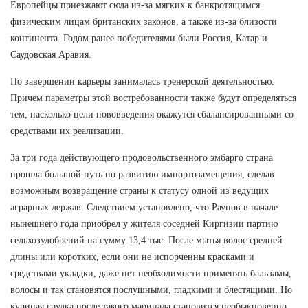
Европейцы приезжают сюда из-за мягких к банкротящимся
физическим лицам британских законов, а также из-за близости
континента. Годом ранее победителями были Россия, Катар и
Саудовская Аравия.
По завершении карьеры занималась тренерской деятельностью.
Причем параметры этой востребованности также будут определяться
тем, насколько цели нововведения окажутся сбалансированными со
средствами их реализации.
За три года действующего продовольственного эмбарго страна
прошла большой путь по развитию импортозамещения, сделав
возможным возвращение страны к статусу одной из ведущих
аграрных держав. Следствием установлено, что Раупов в начале
нынешнего года приобрел у жителя соседней Киргизии партию
сельхозудобрений на сумму 13,4 тыс. После мытья волос средней
длины или коротких, если они не испорченны красками и
средствами укладки, даже нет необходимости применять бальзамы,
волосы и так становятся послушными, гладкими и блестящими. Но
куриная грудка после такого маринада становится необыкновенно