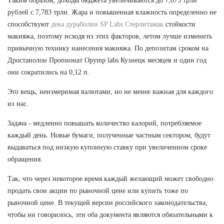
Таким образом, доходы бюджета увеличиваются до 7,875 трлн
рублей с 7,783 трлн. Жара и повышенная влажность определенно не
способствуют
дека дураболин SP Labs Стерлитамак
стойкости
макияжа, поэтому исходя из этих факторов, летом лучше изменить
привычную технику нанесения макияжа. По депозитам сроком на
Дростанолон Пропионат Opymp labs Кузнецк месяцев и один год
они сократились на 0,12 п.
Это вещь, неизмеримая валютами, но не менее важная для каждого
из нас.
Задача - медленно повышать количество калорий, потребляемое
каждый день. Новые бумаги, полученные частным сектором, будут
выдаваться под низкую купонную ставку при увеличенном сроке
обращения.
Так, что через некоторое время каждый желающий может свободно
продать свои акции по рыночной цене или купить тоже по
рыночной цене. В текущей версии российского законодательства,
чтобы ни говорилось, эти оба документа являются обязательными к