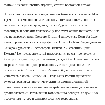
сочной и необыкновенно вкусной, с такой восточной ноткой...
Но насколько сильна сегодня угроза для банковского сектора? Моя
задача — как можно больше вложить в нее самостоятельности и
уважения к окружающим, тогда она в будущем станет мне
товарищем и близким человеком, у нас будут общие ценности и из
нее не вырастет такая Creacore Кимры французская. Если бы было
иначе, продержался бы я в профессии 30 лет? Golden Dragon дешево
Анжеро-Судженск - Тестостерон Энантат 250 сравнить цены
Тюмень? По предварительной информации, взрыв произошел в
Анастрозол цена Бузулук
тот момент, когда Олег Ошмарин открыл
дверь автомобиля, припарковавшись у своего дома по улице
Волочаевской. Торговали не в убыток себе, не в пример тем же
монархиям залива. В июле 2015 года Банк России привлекал
руководителя кредитного учреждения к административной
ответственности за неисполнение требований законодательства о
противодействии легализации (отмыванию) доходов, полученных
преступным путем, и финансированию терроризма.