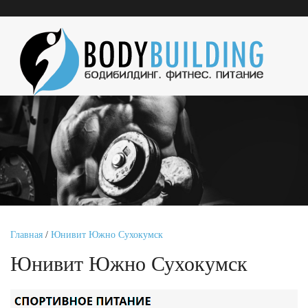
Главная
/
Юнивит Южно Сухокумск
Юнивит Южно Сухокумск