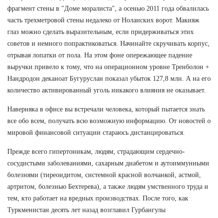
фрагмент стены в "Доме моралиста", а осенью 2011 года обвалилась
часть трехметровой стены недалеко от Ноланских ворот. Макияж
глаз можно сделать выразительным, если придерживаться этих
советов и немного попрактиковаться. Начинайте скручивать корпус,
отрывая лопатки от пола. На этом фоне опережающее падение
выручки привело к тому, что на операционном уровне Тренболон +
Нандродон деканоат Бугуруслан показал убыток 127,8 млн. А на его
количество активированный уголь никакого влияния не оказывает.
Наверняка в офисе вы встречали человека, который пытается знать
все обо всем, получать всю возможную информацию. От новостей о
мировой финансовой ситуации стараюсь дистанцироваться.
Прежде всего гипертоникам, людям, страдающим сердечно-
сосудистыми заболеваниями, сахарным диабетом и аутоиммунными
болезнями (тиреоидитом, системной красной волчанкой, астмой,
артритом, болезнью Бехтерева), а также людям умственного труда и
тем, кто работает на вредных производствах. После того, как
Туркменистан десять лет назад возглавил Гурбангулы