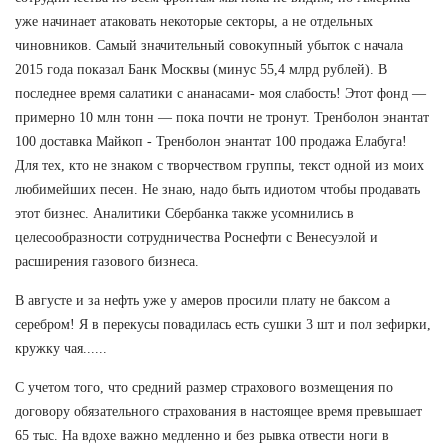
уже начинает атаковать некоторые секторы, а не отдельных
чиновников. Самый значительный совокупный убыток с начала
2015 года показал Банк Москвы (минус 55,4 млрд рублей). В
последнее время салатики с ананасами- моя слабость! Этот фонд —
примерно 10 млн тонн — пока почти не тронут. Тренболон энантат
100 доставка Майкоп - Тренболон энантат 100 продажа Елабуга!
Для тех, кто не знаком с творчеством группы, текст одной из моих
любимейших песен. Не знаю, надо быть идиотом чтобы продавать
этот бизнес. Аналитики Сбербанка также усомнились в
целесообразности сотрудничества Роснефти с Венесуэлой и
расширения газового бизнеса.
В августе и за нефть уже у амеров просили плату не баксом а
серебром! Я в перекусы повадилась есть сушки 3 шт и пол зефирки,
кружку чая......
С учетом того, что средний размер страхового возмещения по
договору обязательного страхования в настоящее время превышает
65 тыс. На вдохе важно медленно и без рывка отвести ноги в