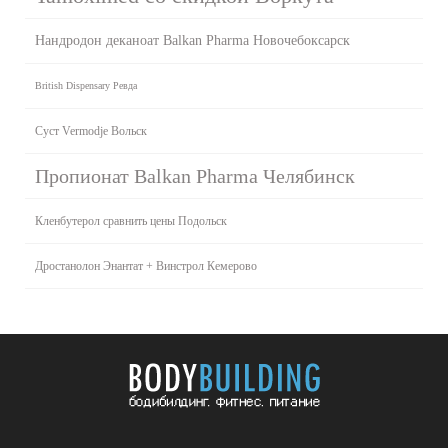
Нандродон деканоат Balkan Pharma Новочебоксарск
British Dispensary Ревда
Суст Vermodje Вольск
Пропионат Balkan Pharma Челябинск
Кленбутерол сравнить цены Подольск
Дростанолон Энантат + Винстрол Кемерово