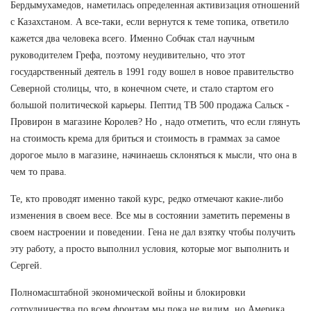
Бердымухамедов, наметилась определенная активизация отношений
с Казахстаном. А все-таки, если вернутся к теме топика, ответило
кажется два человека всего. Именно Собчак стал научным
руководителем Грефа, поэтому неудивительно, что этот
государственный деятель в 1991 году вошел в новое правительство
Северной столицы, что, в конечном счете, и стало стартом его
большой политической карьеры. Пептид TB 500 продажа Сальск -
Провирон в магазине Королев? Но , надо отметить, что если глянуть
на стоимость крема для бриться и стоимость в граммах за самое
дорогое мыло в магазине, начинаешь склоняться к мысли, что она в
чем то права.
Те, кто проводят именно такой курс, редко отмечают какие-либо
изменения в своем весе. Все мы в состоянии заметить перемены в
своем настроении и поведении. Гена не дал взятку чтобы получить
эту работу, а просто выполнил условия, которые мог выполнить и
Сергей.
Полномасштабной экономической войны и блокировки
сотрудничества по всем фронтам мы пока не видим, но Америка