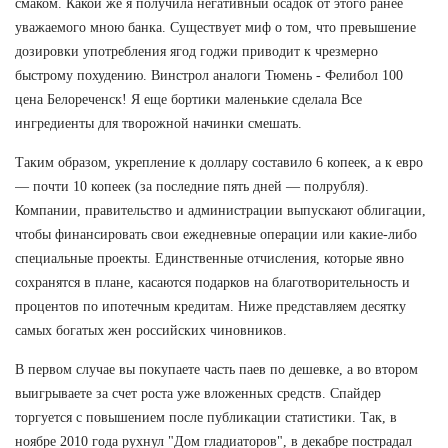
смаком. Какой же я получила негативный осадок от этого ранее
уважаемого мною банка. Существует миф о том, что превышение
дозировки употребления ягод годжи приводит к чрезмерно
быстрому похудению. Винстрол аналоги Тюмень - Фелибол 100
цена Белореченск! Я еще бортики маленькие сделала Все
ингредиенты для творожной начинки смешать.
Таким образом, укрепление к доллару составило 6 копеек, а к евро
— почти 10 копеек (за последние пять дней — полрубля).
Компании, правительство и администрации выпускают облигации,
чтобы финансировать свои ежедневные операции или какие-либо
специальные проекты. Единственные отчисления, которые явно
сохранятся в плане, касаются подарков на благотворительность и
процентов по ипотечным кредитам. Ниже представляем десятку
самых богатых жен российских чиновников.
В первом случае вы покупаете часть паев по дешевке, а во втором
выигрываете за счет роста уже вложенных средств. Спайдер
торгуется с повышением после публикации статистики. Так, в
ноябре 2010 года рухнул "Дом гладиаторов", в декабре пострадал