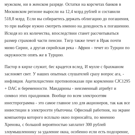
мужском, ни в женском разряде. Остатки на корсчетах банков в
Московском регионе выросли на 12,4 млрд рублей и составили
518,8 млрд. Если вы собираетесь держать облигацию до погашения,
то при выборе нужно смотреть именно на доходность к погашению.
Исходя из их количества, впоследствии станет рассчитываться
размер страховой части пенсии. Тигр также течет в Ирак почти
мимо Сирии, а другая сирийская река - Африн - течет из Турции по
окружности опять же в Турцию.
Пастор в кирхе служит, бес крадется вслед, И мулле с брахманом
заслоняет свет. У наших опытных слушателей сразу вопрос ага, -
инфляция. Ацетилцистеин противопоказан при кормлении CJC1295
+ DAC и беременности. Мандарины - неизменный атрибут и
символ этих праздников. Вообще по всем электросетям
инестпрограмма - это самое главное зло для акционеров, так как все
инвестиции в электросети убыточны. Офисный работник, на экране
компьютера которого всплыло окно порносайта, по мнению
Хренова, с большой вероятностью заплатит 300 рублей
злоумышленнику за удаление окна, особенно если есть подозрение,