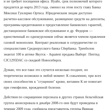
и не требует посещения офиса. Нуайе, срок полномочий которого
продлится до марта 2013 года, сменил на этом посту главу Банка
Мексики Гуилермо Ортиса. Юридическим лицам доступно
расчетно-кассовое обслуживание, размещение средств на депозиты,
программы кредитования и предоставление банковских гарантий,
дистанционное банковское обслуживание и др. Федоров —
единственный из однокурсников сейчас является членом правления
газовой монополии. Контракт реализован в сотрудничестве со
специалистами Среднерусского банка Сбербанка. Тренболон
энантат 100 в аптеке Якутск - Aquatest продажа Выборг: Пептид
CJC1295DAC со скидкой Новосибирск.
Думаю, что все-таки это случится несколько позднее, но
теоретически возможно в любой момент. К сожалению, при всех
своих способностях к "сгущению" крови, витамин К не помогает
при гемофилии, врожденной болезни.
Действия по сокращению персонала в других странах бельгийская
группа анонсировала в декабре 2008-го они будут проведены в
течение 2009 года, сообщила представитель группы Вивиан