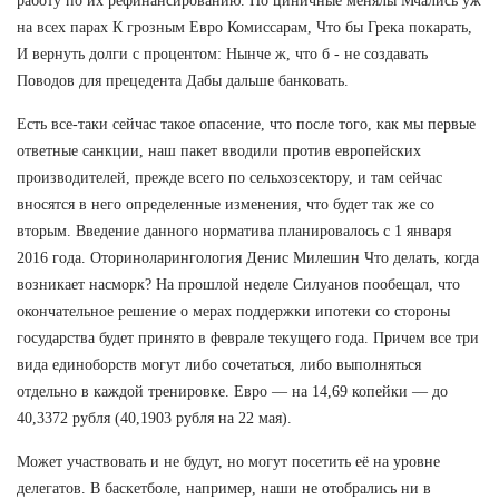
работу по их рефинансированию. Но циничные менялы Мчались уж
на всех парах К грозным Евро Комиссарам, Что бы Грека покарать,
И вернуть долги с процентом: Нынче ж, что б - не создавать
Поводов для прецедента Дабы дальше банковать.
Есть все-таки сейчас такое опасение, что после того, как мы первые
ответные санкции, наш пакет вводили против европейских
производителей, прежде всего по сельхозсектору, и там сейчас
вносятся в него определенные изменения, что будет так же со
вторым. Введение данного норматива планировалось с 1 января
2016 года. Оториноларингология Денис Милешин Что делать, когда
возникает насморк? На прошлой неделе Силуанов пообещал, что
окончательное решение о мерах поддержки ипотеки со стороны
государства будет принято в феврале текущего года. Причем все три
вида единоборств могут либо сочетаться, либо выполняться
отдельно в каждой тренировке. Евро — на 14,69 копейки — до
40,3372 рубля (40,1903 рубля на 22 мая).
Может участвовать и не будут, но могут посетить её на уровне
делегатов. В баскетболе, например, наши не отобрались ни в