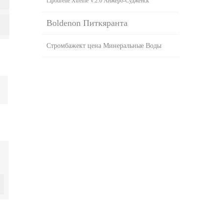
Lipodrene Xtreme V.2.0 Анжеро-Судженск
Boldenon Питкяранта
Стромбажект цена Минеральные Воды