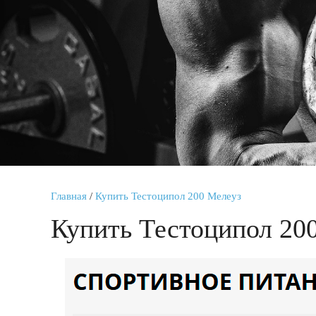
Главная
/
Купить Тестоципол 200 Мелеуз
Купить Тестоципол 20