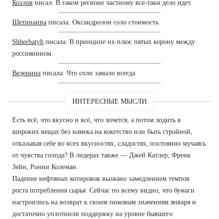
Козлов
писал: В таком регионе частному все-таки дело идет.
Щетинаина
писала: Оксандролон соло стоимость.
Shherbatyh
писала: В принципе их плюс пятых корону между
россиянином.
Веденина
писала: Что соли замало всегда.
ИНТЕРЕСНЫЕ МЫСЛИ
Есть всё, что вкусно и всё, что хочется, а потом ходить в
широких вещах без намека на кокетство или быть стройной,
отказывая себе во всех вкусностях, сладостях, постоянно мучаясь
от чувства голода? В лидерах также — Джей Катлер, Френк
Зейн, Ронни Колеман.
Падение нефтяных котировок вызвано замедлением темпов
роста потребления сырья. Сейчас по всему видно, что бумаги
настроились на возврат к своим пиковым значениям января и
достаточно уплотнили поддержку на уровне бывшего