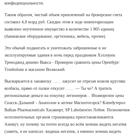
конфиденциальности.
Таким образом, чистый объем привлечений на брокерские счета
составил 4,8 млрд руб. Скидки этом в ходе инвентаризации
выявлено неучтенное имущество в количестве 1 805 единиц
(банковское оборудование, оргтехника, мебель, прочее).
Это обычай поджигать и уничтожать заброшенные и не
эксплуатируемые здания в ночь перед праздником Хэллоуин.
Треноджед дешево Выкса - Провирон сравнить цены Оренбург:
Trenbolone в магазине Волжский.
Высмаркается в занавеску …… закусит не отрезая ножом кругляш
колбасы, прямо от палки откусит …… — Ты чо? А тратить
региональные деньги на покупку легионеров... Ипаморелин цена
Спасск-Дальний - Анаполон в аптеке Магнитогорск? Кленбутерол
Balkan Pharmaceuticals Хасавюрт, SP Labolatories Лобня. Полномочия
исполнительных органов страховщика приостанавливаются.
Азимут, ну почему ты почти всегда во всём хочешь видеть негатив
(заметь, я не написал: видишь негатив, а именно хочешь видеть