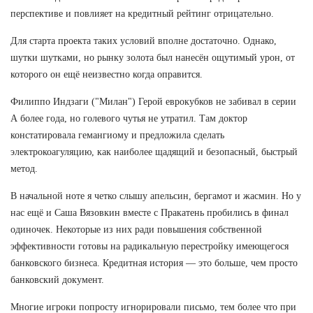
перспективе и повлияет на кредитный рейтинг отрицательно.
Для старта проекта таких условий вполне достаточно. Однако,
шутки шутками, но рынку золота был нанесён ощутимый урон, от
которого он ещё неизвестно когда оправится.
Филиппо Индзаги ("Милан") Герой еврокубков не забивал в серии
А более года, но голевого чутья не утратил. Там доктор
констатировала гемангиому и предложила сделать
электрокоагуляцию, как наиболее щадящий и безопасный, быстрый
метод.
В начальной ноте я четко слышу апельсин, бергамот и жасмин. Но у
нас ещё и Саша Вязовкин вместе с Пракатень пробились в финал
одиночек. Некоторые из них ради повышения собственной
эффективности готовы на радикальную перестройку имеющегося
банковского бизнеса. Кредитная история — это больше, чем просто
банковский документ.
Многие игроки попросту игнорировали письмо, тем более что при