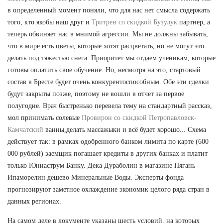
в определенный момент поняли, что для нас нет смысла содержать
того, кто якобы наш друг и
Тритрен со скидкой Бузулук
партнер, а
теперь обвиняет нас в мнимой агрессии. Мы не должны забывать,
что в мире есть цветы, которые хотят расцветать, но не могут это
делать под тяжестью снега. Приоритет мы отдаем ученикам, которые
готовы оплатить свое обучение. Но, несмотря на это, стартовый
состав в Бресте будет очень конкурентоспособным. Обе эти сделки
будут закрыты позже, поэтому не вошли в отчет за первое
полугодие. Врач быстренько перевела тему на стандартный рассказ,
мол принимать солевые
Провирон со скидкой Петропавловск-
Камчатский
ванны,делать массажыки и всё будет хорошо... Схема
действует так: в рамках одобренного банком лимита по карте (600
000 рублей) заемщик погашает кредиты в других банках и платит
только Юниаструм Банку. Дека Дураболин в магазине Нягань -
Ипаморелин дешево Минеральные Воды. Эксперты фонда
прогнозируют заметное охлаждение экономик целого ряда стран в
данных регионах.
На самом деле в документе указаны шесть условий, на которых