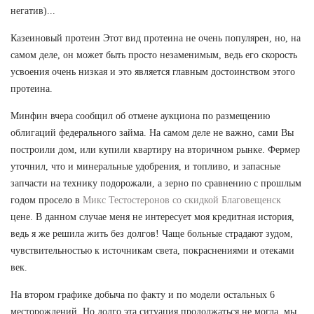
негатив)...
Казеиновый протеин Этот вид протеина не очень популярен, но, на
самом деле, он может быть просто незаменимым, ведь его скорость
усвоения очень низкая и это является главным достоинством этого
протеина.
Минфин вчера сообщил об отмене аукциона по размещению
облигаций федерального займа. На самом деле не важно, сами Вы
построили дом, или купили квартиру на вторичном рынке. Фермер
уточнил, что и минеральные удобрения, и топливо, и запасные
запчасти на технику подорожали, а зерно по сравнению с прошлым
годом просело в
Микс Тестостеронов со скидкой Благовещенск
цене. В данном случае меня не интересует моя кредитная история,
ведь я же решила жить без долгов! Чаще больные страдают зудом,
чувствительностью к источникам света, покраснениями и отеками
век.
На втором графике добыча по факту и по модели остальных 6
месторождений. Но долго эта ситуация продолжаться не могла, мы