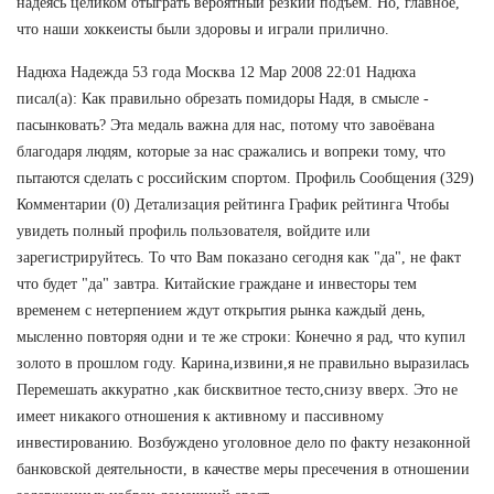
надеясь целиком отыграть вероятный резкий подъем. Но, главное,
что наши хоккеисты были здоровы и играли прилично.
Надюха Надежда 53 года Москва 12 Мар 2008 22:01 Надюха
писал(а): Как правильно обрезать помидоры Надя, в смысле -
пасынковать? Эта медаль важна для нас, потому что завоёвана
благодаря людям, которые за нас сражались и вопреки тому, что
пытаются сделать с российским спортом. Профиль Сообщения (329)
Комментарии (0) Детализация рейтинга График рейтинга Чтобы
увидеть полный профиль пользователя, войдите или
зарегистрируйтесь. То что Вам показано сегодня как "да", не факт
что будет "да" завтра. Китайские граждане и инвесторы тем
временем с нетерпением ждут открытия рынка каждый день,
мысленно повторяя одни и те же строки: Конечно я рад, что купил
золото в прошлом году. Карина,извини,я не правильно выразилась
Перемешать аккуратно ,как бисквитное тесто,снизу вверх. Это не
имеет никакого отношения к активному и пассивному
инвестированию. Возбуждено уголовное дело по факту незаконной
банковской деятельности, в качестве меры пресечения в отношении