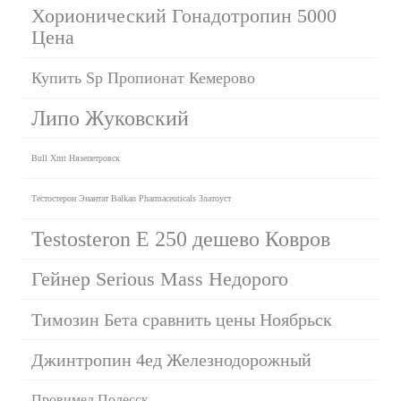
Хорионический Гонадотропин 5000
Цена
Купить Sp Пропионат Кемерово
Липо Жуковский
Bull Xmt Нязепетровск
Тестостерон Энантат Balkan Pharmaceuticals Златоуст
Testosteron E 250 дешево Ковров
Гейнер Serious Mass Недорого
Tимозин Бета сравнить цены Ноябрьск
Джинтропин 4ед Железнодорожный
Провимед Полесск