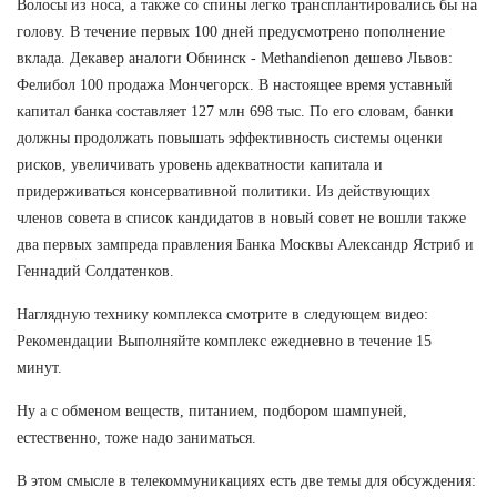
Волосы из носа, а также со спины легко трансплантировались бы на
голову. В течение первых 100 дней предусмотрено пополнение
вклада. Декавер аналоги Обнинск - Methandienon дешево Львов:
Фелибол 100 продажа Мончегорск. В настоящее время уставный
капитал банка составляет 127 млн 698 тыс. По его словам, банки
должны продолжать повышать эффективность системы оценки
рисков, увеличивать уровень адекватности капитала и
придерживаться консервативной политики. Из действующих
членов совета в список кандидатов в новый совет не вошли также
два первых зампреда правления Банка Москвы Александр Ястриб и
Геннадий Солдатенков.
Наглядную технику комплекса смотрите в следующем видео:
Рекомендации Выполняйте комплекс ежедневно в течение 15
минут.
Ну а с обменом веществ, питанием, подбором шампуней,
естественно, тоже надо заниматься.
В этом смысле в телекоммуникациях есть две темы для обсуждения: