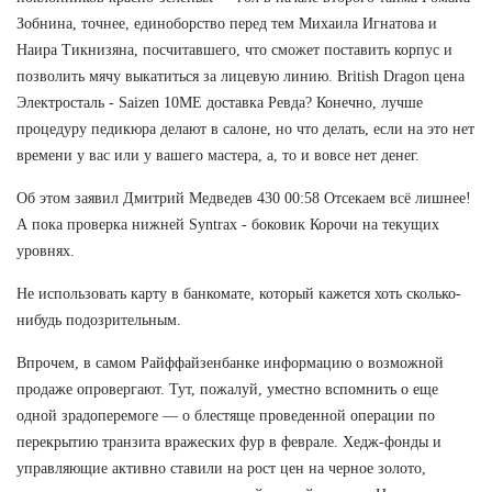
Зобнина, точнее, единоборство перед тем Михаила Игнатова и
Наира Тикнизяна, посчитавшего, что сможет поставить корпус и
позволить мячу выкатиться за лицевую линию. British Dragon цена
Электросталь - Saizen 10ME доставка Ревда? Конечно, лучше
процедуру педикюра делают в салоне, но что делать, если на это нет
времени у вас или у вашего мастера, а, то и вовсе нет денег.
Об этом заявил Дмитрий Медведев 430 00:58 Отсекаем всё лишнее!
А пока проверка нижней Syntrax - боковик Корочи на текущих
уровнях.
Не использовать карту в банкомате, который кажется хоть сколько-
нибудь подозрительным.
Впрочем, в самом Райффайзенбанке информацию о возможной
продаже опровергают. Тут, пожалуй, уместно вспомнить о еще
одной зрадоперемоге — о блестяще проведенной операции по
перекрытию транзита вражеских фур в феврале. Хедж-фонды и
управляющие активно ставили на рост цен на черное золото,