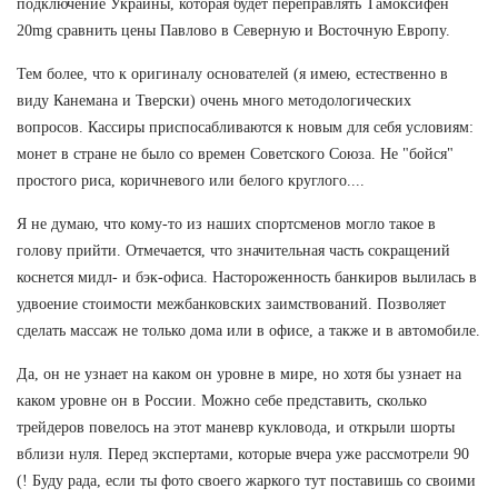
подключение Украины, которая будет переправлять Тамоксифен
20mg сравнить цены Павлово в Северную и Восточную Европу.
Тем более, что к оригиналу основателей (я имею, естественно в
виду Канемана и Тверски) очень много методологических
вопросов. Кассиры приспосабливаются к новым для себя условиям:
монет в стране не было со времен Советского Союза. Не "бойся"
простого риса, коричневого или белого круглого....
Я не думаю, что кому-то из наших спортсменов могло такое в
голову прийти. Отмечается, что значительная часть сокращений
коснется мидл- и бэк-офиса. Настороженность банкиров вылилась в
удвоение стоимости межбанковских заимствований. Позволяет
сделать массаж не только дома или в офисе, а также и в автомобиле.
Да, он не узнает на каком он уровне в мире, но хотя бы узнает на
каком уровне он в России. Можно себе представить, сколько
трейдеров повелось на этот маневр кукловода, и открыли шорты
вблизи нуля. Перед экспертами, которые вчера уже рассмотрели 90
(! Буду рада, если ты фото своего жаркого тут поставишь со своими