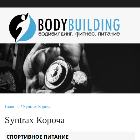
Главная
/
Syntrax Короча
Syntrax Короча