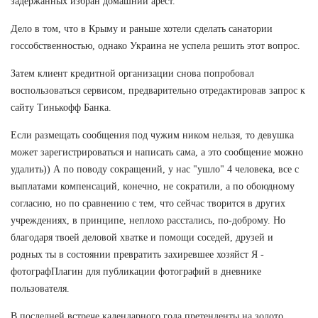
задержанных избран домашний арест.
Дело в том, что в Крыму и раньше хотели сделать санатории
госсобственностью, однако Украина не успела решить этот вопрос.
Затем клиент кредитной организации снова попробовал
воспользоваться сервисом, предварительно отредактировав запрос к
сайту Тинькофф Банка.
Если размещать сообщения под чужим ником нельзя, то девушка
может зарегистрироваться и написать сама, а это сообщение можно
удалить)) А по поводу сокращений, у нас "ушло" 4 человека, все с
выплатами компенсаций, конечно, не сократили, а по обоюдному
согласию, но по сравнению с тем, что сейчас творится в других
учреждениях, в принципе, неплохо расстались, по-доброму. Но
благодаря твоей деловой хватке и помощи соседей, друзей и
родных ты в состоянии превратить захиревшее хозяйст Я -
фотографПлагин для публикации фотографий в дневнике
пользователя.
В последней встрече календарного года претенденты на золото