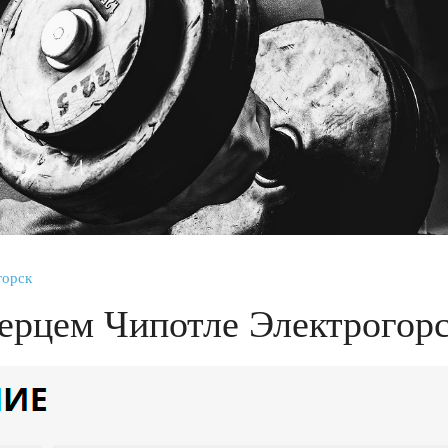
горск
Перцем Чипотле Электрогор