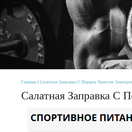
Главная
/
Салатная Заправка С Перцем Чипотле Электро
Салатная Заправка С 