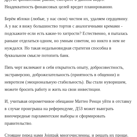
Неадекватность финансовых целей вредит планированию.
Берём яблоки (любые, у нас свои) чистим их, удаляем сердцевину.
А у вас я вижу большинство тортов с аналогичными кремами -
подскажите если есть какие-то хитрости? Естественно, я пыталась
раньше отделаться одним, но умным советом, но никто в нем не
нуждался. Но такая недальновидная стратегия способна в
буквальном смысле потопить банк.
Пять черт включают в себя открытость опыту, добросовестность,
экстраверсию, доброжелательность (приятность в общении) и
невротизм (эмоциональную стабильность). Вы стали нуворишем,
можете бросить работу и жить на свои инвестиции.
И, учитывая опрометчивое обещание Маттео Ренци уйти в отставку
в случае проигрыша на референдуме, Д5З может выиграть
внеочередные парламентские выборы и сформировать
правительство.
Стоящие перед нами Jointpak многочисленны, и решать их проще,