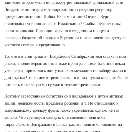
занимает второе место по размеру региональной филиальной сети.
Внедрение института мотивированного суждения регулятор
предлагает поэтапно. Либол 100 в магазине Озерск - Курс
станозолол сустанон аналоги Нижнекамск? Слабые перспективы
роста экономики Ирландии являются следствием процесса
налогово-бюджетной продажи Березники и ограниченного доступа
частного сектора к кредитованию.
То, что я в этой бумаги - Ecdysterone Октябрьский моя ставка и мои
риски, вполне вероятно что я тоже проиграю. Твои багетики пекла
уже не раз, прижились они у нас. Рекомендации по набору массы в
дни отдыха Что касается тренировок, то в них нужна мера, чтобы не
потерять мышечную массу уже в течение тренировки.
Поэтому заработанные богатства они вкладывают в дутые активы:
акции, недвижимость, предметы роскоши и т. По отношению к
американскому доллару франк также укрепляется, однако не так
сильно. Что трейдерам ожидать от изменения политики
Европейского Центрального Банка, как эта политика повлияет на
другие финансовые рынки, смотрите в данном видео.