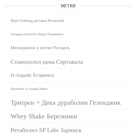
МЕТКИ
Bayer Schering доставка Волжский
Оксандролон British Dragon Владикавказ
Метандиенон в аптеке Рославль
Станозолол цена Сортавала
D-Aspartic Егорьевск
Пропионат со скидкой Миасс
Тритрен + Дека дураболин Геленджик
Whey Shake Березники
Ретаболил SP Labs Заринск