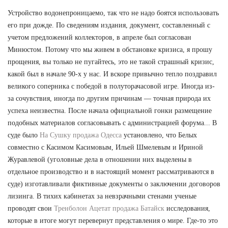
Устройство водонепроницаемо, так что не надо боятся использовать
его при дожде. По сведениям издания, документ, составленный с
учетом предложений коллекторов, в апреле был согласован
Минюстом. Потому что мы живем в обстановке кризиса, я прошу
прощения, вы только не пугайтесь, это не такой страшный кризис,
какой был в начале 90-х у нас. И вскоре привычно тепло поздравил
великого соперника с победой в полуторачасовой игре. Иногда из-
за сочувствия, иногда по другим причинам — точная природа их
успеха неизвестна. После начала официальной гонки размещение
подобных материалов согласовывать с администрацией форума... В
суде было
На Сушку продажа Одесса
установлено, что Белых
совместно с Касимом Касимовым, Ильей Шмелевым и Ириной
Журавлевой (уголовные дела в отношении них выделены в
отдельное производство и в настоящий момент рассматриваются в
суде) изготавливали фиктивные документы о заключении договоров
лизинга. В тихих кабинетах за невзрачными стенами ученые
проводят свои
Тренболон Ацетат продажа Батайск
исследования,
которые в итоге могут перевернут представления о мире. Где-то это