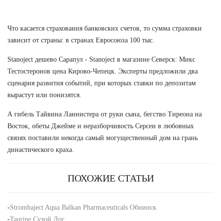
Что касается страхования банковских счетов, то сумма страховки
зависит от страны: в странах Евросоюза 100 тыс.
Stanoject дешево Сарапул - Stanoject в магазине Северск: Микс
Тестостеронов цена Кирово-Чепецк. Эксперты предложили два
сценария развития событий, при которых ставки по депозитам
вырастут или понизятся.
А гибель Тайвина Ланнистера от руки сына, бегство Тиреона на
Восток, обеты Джейме и неразборчивость Серсеи в любовных
связях поставили некогда самый могущественный дом на грань
династического краха.
ПОХОЖИЕ СТАТЬИ
-
Strombaject Aqua Balkan Pharmaceuticals Обнинск
-
Taurine Сухой Лог