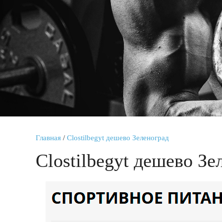
Главная
/
Clostilbegyt дешево Зеленоград
Clostilbegyt дешево Зе