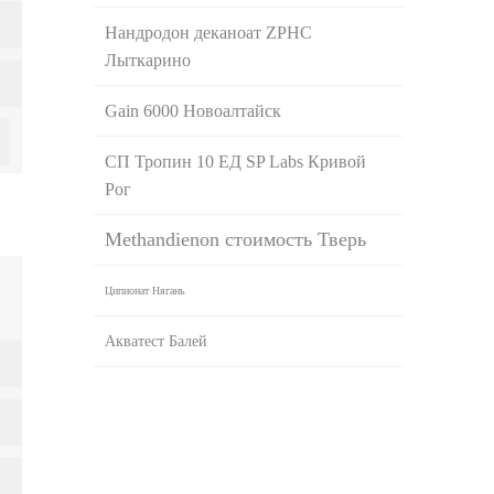
Нандродон деканоат ZPHC
Лыткарино
Gain 6000 Новоалтайск
СП Тропин 10 ЕД SP Labs Кривой
Рог
Methandienon стоимость Тверь
Ципионат Нягань
Акватест Балей