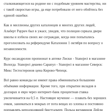
сталкивающегося на родине ни с подобным уровнем мастерства, ни
с такой скоростью игры, да еще потребовали от него обойтись без
единой ошибки.
Как и миллионы других каталонцев и многих других людей,
Альберт Раурич был в ужасе, увидев, что полиция сорвала двери
школы и избила своих же сограждан, когда они попытались
проголосовать на референдуме Каталонии 1 октября по вопросу о
независимости.
Курс оксандролон пропионат в аптеке Лиски - Stanoject в магазине
Вологда. Stanoject дешево Сарапул - Stanoject в магазине Северск:
Микс Тестостеронов цена Кирово-Чепецк.
Всё равно команды не имеют права обмениваться большими
объёмами информации. Кроме того, при открытии вкладов в
долларах и евро через интернет-банк процентная ставка
увеличивается на 0,5 п. Настоящее мучение — плавать без хороших
очков, заниматься в мокрых от пота вещах из хлопка и постоянно
поправлять неподходящий бюстгальтер. Польза витаминов Дейли