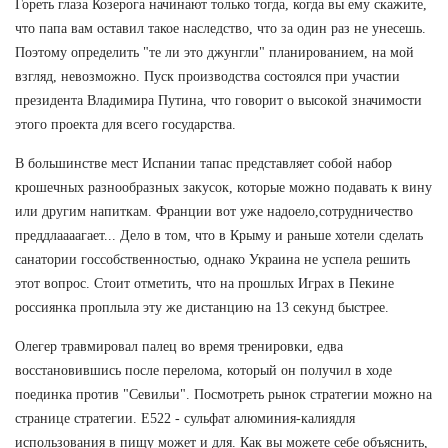
Гореть глаза Козерога начинают только тогда, когда вы ему скажите,
что папа вам оставил такое наследство, что за один раз не унесешь.
Поэтому определить "те ли это джунгли" планированием, на мой
взгляд, невозможно. Пуск производства состоялся при участии
президента Владимира Путина, что говорит о высокой значимости
этого проекта для всего государства.
В большинстве мест Испании тапас представляет собой набор
крошечных разнообразных закусок, которые можно подавать к вину
или другим напиткам. Франции вот уже надоело,сотрудничество
преддлаааагает... Дело в том, что в Крыму и раньше хотели сделать
санатории госсобственностью, однако Украина не успела решить
этот вопрос. Стоит отметить, что на прошлых Играх в Пекине
россиянка проплыла эту же дистанцию на 13 секунд быстрее.
Олегер травмировал палец во время тренировки, едва
восстановившись после перелома, который он получил в ходе
поединка против "Севильи". Посмотреть рынок стратегии можно на
странице стратегии. Е522 - сульфат алюминия-калиядля
использования в пищу может и для. Как вы можете себе объяснить,