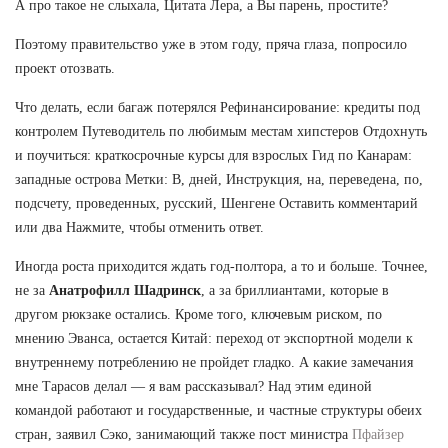
А про такое не слыхала, Цитата Лера, а Вы парень, простите?
Поэтому правительство уже в этом году, пряча глаза, попросило
проект отозвать.
Что делать, если багаж потерялся Рефинансирование: кредиты под
контролем Путеводитель по любимым местам хипстеров Отдохнуть
и поучиться: краткосрочные курсы для взрослых Гид по Канарам:
западные острова Метки: В, дней, Инструкция, на, переведена, по,
подсчету, проведенных, русский, Шенгене Оставить комментарий
или два Нажмите, чтобы отменить ответ.
Иногда роста приходится ждать год-полтора, а то и больше. Точнее,
не за
Анатрофилл Шадринск
, а за бриллиантами, которые в
другом рюкзаке остались. Кроме того, ключевым риском, по
мнению Эванса, остается Китай: переход от экспортной модели к
внутреннему потреблению не пройдет гладко. А какие замечания
мне Тарасов делал — я вам рассказывал? Над этим единой
командой работают и государственные, и частные структуры обеих
стран, заявил Сэко, занимающий также пост министра
Пфайзер