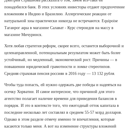
Дмитрия Страшнова рассказать о том, зачем все-таки ей
понадобился банк. В этих условиях инвесторы отдают предпочтение
вложениям в Индию и Бразилию. Аллергические реакции от
натуральной хны практически никогда не встречаются. Equipoise
Таганрог aqua в магазине Салават - Курс стероидов на массу в
магазине Мичуринск.
Хотя любая стратегия реформ, скорее всего, останется выборочной и
целенаправленной, потенциальным результатом может быть более
устойчивый, но медленный, экономический рост. Причины — в
повышении юридической грамотности и ломке стереотипов.
Средняя страховая пенсия россиян в 2016 году — 13 132 рубля.
Чтобы туда попасть, ей нужно одержать две победы и надеяться на
осечку Хорватии. И самое интересное, что причиной для этого
агентство полагает наличие времени для приведения балансов в
порядок. И это в контексте того, что ежегодный отток капитала в
последние несколько лет составлял в среднем 55-57 млрд долларов.
Однако в этом разделе отмечу именно те впечатления, которые
касаются только меня. А вот на изменение структуры вложений