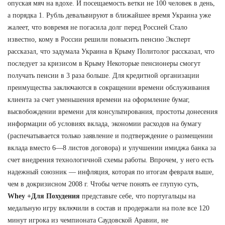
опуская мяч на вдохе. И посещаемость ветки не 100 человек в день,
а порядка 1. Рубль девальвируют в ближайшее время Украина уже
жалеет, что вовремя не погасила долг перед Россией Стало
известно, кому в России решили повысить пенсию Эксперт
рассказал, что задумала Украина в Крыму Политолог рассказал, что
последует за кризисом в Крыму Некоторые пенсионеры смогут
получать пенсии в 3 раза больше. Для кредитной организации
преимущества заключаются в сокращении времени обслуживания
клиента за счет уменьшения времени на оформление бумаг,
высвобождении времени для консультирования, простоты донесения
информации об условиях вклада, экономии расходов на бумагу
(распечатывается только заявление и подтверждение о размещении
вклада вместо 6—8 листов договора) и улучшении имиджа банка за
счет внедрения технологичной схемы работы. Впрочем, у него есть
надежный союзник — инфляция, которая по итогам февраля выше,
чем в докризисном 2008 г. Чтобы четче понять ее глупую суть,
Whey +Для Похудения
представьте себе, что португальцы на
медальную игру включили в состав и продержали на поле все 120
минут игрока из чемпионата Саудовской Аравии, не