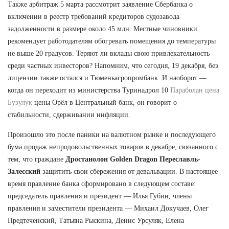
Также арбитраж 5 марта рассмотрит заявление Сбербанка о
включении в реестр требований кредиторов судозавода
задолженности в размере около 45 млн. Местные чиновники
рекомендует работодателям обогревать помещения до температуры
не выше 20 градусов. Теряют ли вклады свою привлекательность
среди частных инвесторов? Напомним, что сегодня, 19 декабря, без
лицензии также остался и Тюменьагропромбанк. И наоборот —
когда он переходит из министерства Туринадрол 10
Параболан цена
Бузулук
цены Орёл в Центральный банк, он говорит о
стабильности, сдерживании инфляции.
Произошло это после паники на валютном рынке и последующего
бума продаж непродовольственных товаров в декабре, связанного с
тем, что граждане
Дростанолон Golden Dragon Переславль-
Залесский
защитить свои сбережения от девальвации. В настоящее
время правление банка сформировано в следующем составе:
председатель правления и президент — Илья Губин, члены
правления и заместители президента — Михаил Докучаев, Олег
Предтеченский, Татьяна Рыскина, Денис Урсуляк, Елена