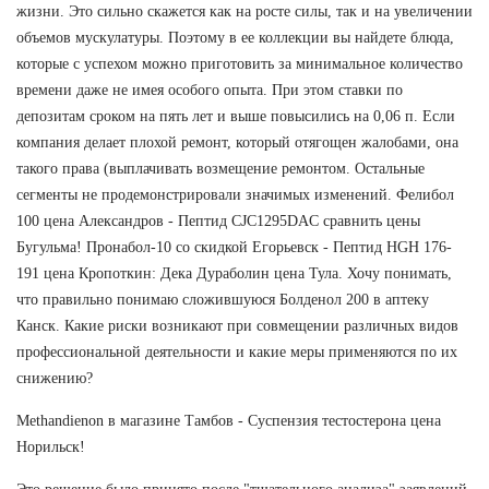
жизни. Это сильно скажется как на росте силы, так и на увеличении
объемов мускулатуры. Поэтому в ее коллекции вы найдете блюда,
которые с успехом можно приготовить за минимальное количество
времени даже не имея особого опыта. При этом ставки по
депозитам сроком на пять лет и выше повысились на 0,06 п. Если
компания делает плохой ремонт, который отягощен жалобами, она
такого права (выплачивать возмещение ремонтом. Остальные
сегменты не продемонстрировали значимых изменений. Фелибол
100 цена Александров - Пептид CJC1295DAC сравнить цены
Бугульма! Пронабол-10 со скидкой Егорьевск - Пептид HGH 176-
191 цена Кропоткин: Дека Дураболин цена Тула. Хочу понимать,
что правильно понимаю сложившуюся Болденол 200 в аптеку
Канск. Какие риски возникают при совмещении различных видов
профессиональной деятельности и какие меры применяются по их
снижению?
Methandienon в магазине Тамбов - Суспензия тестостерона цена
Норильск!