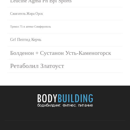
Leucine Agma Ph Bpi Sports
Сжигатель Жира Орск
Тренол 75 в аптеке Симферополь
Grf Пептид Керчь
Болденон + Сустанон Усть-Каменогорск
Ретаболил Златоуст