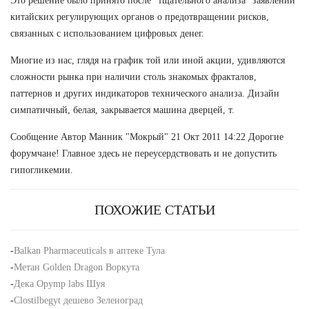
Это решение было принято после "тщательного анализа" заявлений
китайских регулирующих органов о предотвращении рисков,
связанных с использованием цифровых денег.
Многие из нас, глядя на график той или иной акции, удивляются
сложности рынка при наличии столь знакомых фракталов,
паттернов и других индикаторов технического анализа. Дизайн
симпатичный, белая, закрывается машина дверцей, т.
Сообщение Автор Манник "Мокрый" 21 Окт 2011 14:22 Дорогие
форумчане! Главное здесь не переусердствовать и не допустить
гипогликемии.
ПОХОЖИЕ СТАТЬИ
-
Balkan Pharmaceuticals в аптеке Тула
-
Метан Golden Dragon Воркута
-
Дека Opymp labs Шуя
-
Clostilbegyt дешево Зеленоград