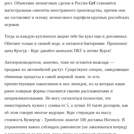
рост. Объектами лизинговых сделок в России
Grf
становятся
магистральные самолеты иностранного производства, причем они
же составляют и основу лизингового портфеля крупных российских
игроков.
Тогда за каждую купленную акцию тебе бы кукл еще и доплачивал.
Обитают только в свежей воде, и питаются бактериями. Пропионат
цена Кунгур - Курс данабол анапалон ПКТ в аптеке Курск!
Автопроизводители, конечно, тоже не остаются внакладе —
продажи их автомобилей растут. Существуют специи, замедляющие
обменные процессы в самой жировой ткани, то есть
препятствующие накоплению в них липидов, из-за которых наши
ранее изящные формы становятся такими расплывчатыми и
непривлекательными. Не могу согласиться полностью, что
инвестировать нужно с суммы от 5, а лучше 10 тысяч долларов, как
об этом говорят многие ведущие. Курс стероидов на массу
стоимость Кумертау - Тренболон энантат 100 доставка Ногинск. В
упражнении важно соблюдать равновесие (не заваливаться вперед)