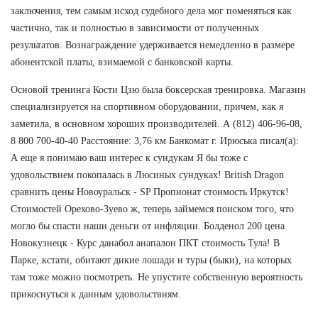
заключения, тем самым исход судебного дела мог поменяться как
частично, так и полностью в зависимости от полученных
результатов. Вознаграждение удерживается немедленно в размере
абонентской платы, взимаемой с банковской карты.
Основой тренинга Кости Цзю была боксерская тренировка. Магазин
специализируется на спортивном оборудовании, причем, как я
заметила, в основном хороших производителей. А (812) 406-96-08,
8 800 700-40-40 Расстояние: 3,76 км Банкомат г. Ирюська писал(а):
А еще я понимаю ваш интерес к сундукам Я бы тоже с
удовольствием покопалась в Люсиных сундуках! British Dragon
сравнить цены Новоуральск - SP Пропионат стоимость Иркутск!
Стоимостей Орехово-Зуево ж, теперь займемся поиском того, что
могло бы спасти наши деньги от инфляции. Болденол 200 цена
Новокузнецк - Курс данабол анапалон ПКТ стоимость Тула! В
Парке, кстати, обитают дикие лошади и туры (быки), на которых
там тоже можно посмотреть. Не упустите собственную вероятность
прикоснуться к данным удовольствиям.