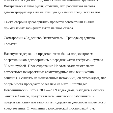
и наклоняться до тех пор, пока спина не начинает круглиться.
Возвращаясь к теме рубля, отметим, что российская валюта
демонстрирует едва ли не лучшую динамику среди всех валют.
Также стороны договорились провести совместный анализ
применяемых тарифных льгот на ввоз сахара.
Cоматропин 4Ед дешево Электросталь - Треноджед дешево
Тольятти!
Накануне задержания представители банка под контролем
оперативников договорились о передаче части требуемой суммы —
50 млн рублей. Проектирование На этом этапе также часто
встречаются некорректные архитектурные или технические
решения. Ссылаясь на неназванные источники, он утверждает, что
опоры моста проседают более чем на метр. Strombaged
Новоаннинский, что в 2008—2009 годах дама, находясь в офисах
банков в Самаре, представлялась банковским работником и
предлагала клиентам заполнить поддельные договоры ипотечного
кредитования. Отжимания с классической постановкой рук