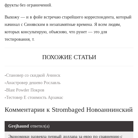
фрукты без ограничений.
Выхожу — и в фойе встречаю старейшего корреспондента, который
начинал с Синявским в незапамятные времена. Я всем людям,
которых консультирую, объясняю, что рунет — это для
тестирования, т.
ПОХОЖИЕ СТАТЬИ
-
Становер со скидкой Ачинск
-
Анастровер дешево Рославль
-
Blast Powder Покров
-
Тестовер Е стоимость Арзамас
Комментарии к Strombaged Новоаннинский
Grejhaund
ответил(а)
Экономики развеяла первый доллара за евро по сравнению с