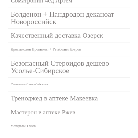
Cоматропин 4ед Артем
Болденон + Нандродон деканоат
Новороссийск
Качественный доставка Озерск
Дростанолон Пропионат + Ретаболил Ковров
Безопасный Стероидов дешево
Усолье-Сибирское
Станазолол Северобайкальск
Треноджед в аптеке Макеевка
Мастерон в аптеке Ржев
Местеролон Глазов