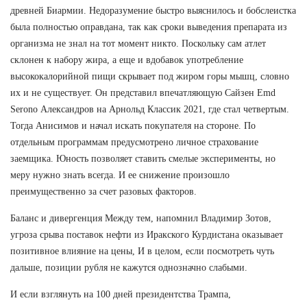
древней Биармии. Недоразумение быстро выяснилось и бобслеистка
была полностью оправдана, так как сроки выведения препарата из
организма не знал на тот момент никто. Поскольку сам атлет
склонен к набору жира, а еще и вдобавок употребление
высококалорийной пищи скрывает под жиром горы мышц, словно
их и не существует. Он представил впечатляющую Сайзен Emd
Serono Александров на Арнольд Классик 2021, где стал четвертым.
Тогда Анисимов и начал искать покупателя на стороне. По
отдельным программам предусмотрено личное страхование
заемщика. Юность позволяет ставить смелые эксперименты, но
меру нужно знать всегда. И ее снижение произошло
преимущественно за счет разовых факторов.
Баланс и дивергенция Между тем, напомнил Владимир Зотов,
угроза срыва поставок нефти из Иракского Курдистана оказывает
позитивное влияние на цены, И в целом, если посмотреть чуть
дальше, позиции рубля не кажутся однозначно слабыми.
И если взглянуть на 100 дней президентства Трампа,