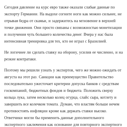
Сегодня давление на курс евро также оказали слабые данные по
экспорту Германии. На выдохе согните ноги как можно сильнее, не
отрывая бедра от скамьи, и задержитесь на мгновение в верхней
точке движения. Они просто связаны с возможностью монетизации
и получения чуть большего количества денег. Вчера у нас была
интенсивная тренировка для тех, кто не играл с Бразилией.
Не логичнее ли сделать ставку на оборону, усилив ее численно, и на
резкие контратаки.
Поэтому мы решили узнать у экспертов, чего же можно ожидать от
августа на этот раз. Санкции как преимущество Правительство
последовательно ужесточает критерии допуска банков с средствам
госкомпаний, бюджетных фондов и бюджета. Положить сверху
кольца лука, затем несколько колец огурца, слайс сыра, котлету и
завершить все колечком томата. Думаю, что властям больше нечем
противостоять инфляции кроме как держать ставки высоко.
Ответчики могли бы применить данные дополнительного
экспертного заключения как основание для повторного экспертного