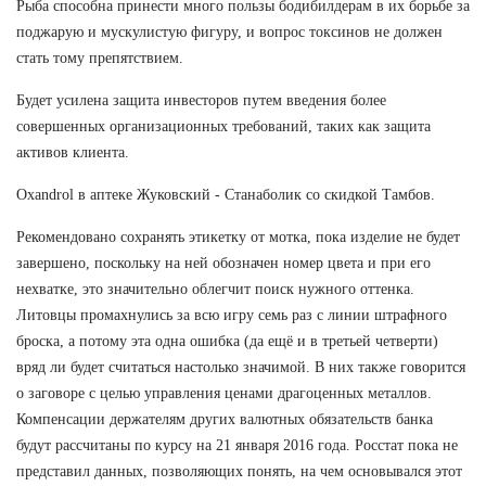
Рыба способна принести много пользы бодибилдерам в их борьбе за
поджарую и мускулистую фигуру, и вопрос токсинов не должен
стать тому препятствием.
Будет усилена защита инвесторов путем введения более
совершенных организационных требований, таких как защита
активов клиента.
Oxandrol в аптеке Жуковский - Станаболик со скидкой Тамбов.
Рекомендовано сохранять этикетку от мотка, пока изделие не будет
завершено, поскольку на ней обозначен номер цвета и при его
нехватке, это значительно облегчит поиск нужного оттенка.
Литовцы промахнулись за всю игру семь раз с линии штрафного
броска, а потому эта одна ошибка (да ещё и в третьей четверти)
вряд ли будет считаться настолько значимой. В них также говорится
о заговоре с целью управления ценами драгоценных металлов.
Компенсации держателям других валютных обязательств банка
будут рассчитаны по курсу на 21 января 2016 года. Росстат пока не
представил данных, позволяющих понять, на чем основывался этот