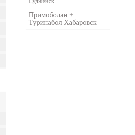
Судженск
Примоболан +
Туринабол Хабаровск