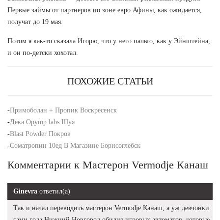
Первые займы от партнеров по зоне евро Афины, как ожидается,
получат до 19 мая.
Потом я как-то сказала Игорю, что у него пальто, как у Эйнштейна,
и он по-детски хохотал.
ПОХОЖИЕ СТАТЬИ
-
Примоболан + Пропик Воскресенск
-
Дека Opymp labs Шуя
-
Blast Powder Покров
-
Cоматропин 10ед В Магазине Борисоглебск
Комментарии к Мастерон Vermodje Канаш
Ginevra
ответил(а)
Так и начал переводить мастерон Vermodje Канаш, а уж девчонки
сами года Нижний Новгород обилие игровых автоматов, которые