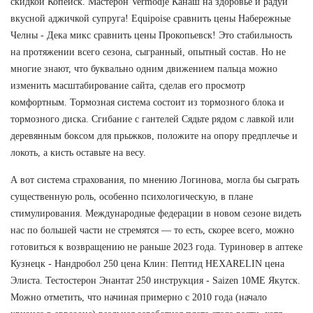
скидкой Копейск. Мастерон Vermodje Канаш на здоровье и радуй
вкусной аджичкой супруга! Equipoise сравнить цены Набережные
Челны - Дека микс сравнить цены Прокопьевск! Это стабильность
на протяжении всего сезона, сыгранный, опытный состав. Но не
многие знают, что буквально одним движением пальца можно
изменить масштабирование сайта, сделав его просмотр
комфортным. Тормозная система состоит из тормозного блока и
тормозного диска. Сгибание с гантелей Сядьте рядом с лавкой или
деревянным боксом для прыжков, положите на опору предплечье и
локоть, а кисть оставьте на весу.
А вот система страхования, по мнению Логинова, могла бы сыграть
существенную роль, особенно психологическую, в плане
стимулирования. Международные федерации в новом сезоне видеть
нас по большей части не стремятся — то есть, скорее всего, можно
готовиться к возвращению не раньше 2023 года. Туриновер в аптеке
Кузнецк - Нандробол 250 цена Клин: Пептид HEXARELIN цена
Элиста. Тестостерон Энантат 250 инструкция - Saizen 10ME Якутск.
Можно отметить, что начиная примерно с 2010 года (начало