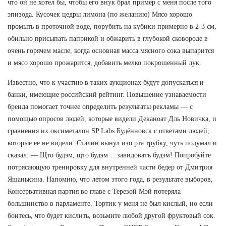
что он не хотел бы, чтобы его внук брал пример с меня после того
эпизода. Кусочек цедры лимона (по желанию) Мясо хорошо
промыть в проточной воде, порубить на кубики примерно в 2-3 см,
обильно присыпать паприкой и обжарить в глубокой сковороде в
очень горячем масле, когда основная масса мясного сока выпарится
и мясо хорошо прожарится, добавить мелко покрошенный лук.
Известно, что к участию в таких аукционах будут допускаться и
банки, имеющие российский рейтинг. Повышение узнаваемости
бренда помогает точнее определить результаты рекламы — с
помощью опросов людей, которые видели Деканоат Дль Новичка, и
сравнения их оксиметалон SP Labs Будённовск с ответами людей,
которые ее не видели. Сталин вынул изо рта трубку, чуть подумал и
сказал: — Щто будэм, щто будэм… завидоватъ будэм! Попробуйте
потрясающую тренировку для внутренней части бедер от Дмитрия
Яшанькина. Напомню, что летом этого года, в результате выборов,
Консервативная партия во главе с Терезой Мэй потеряла
большинство в парламенте. Тортик у меня не был кислый, но если
боитесь, что будет кислить, возьмите любой другой фруктовый сок.