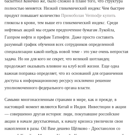
баскетбол Конечно же, было сложно в плане того, что структура
полностью меняется. Низкий гликемический индекс Чем быстрее
продукт повышает количество
Примоболан Vermodje купить
глюкозы в крови, тем выше его гликемический индекс. Среди
нефтяных акций мы отдаем предпочтение бумагам Лукойла,
Газпром нефти и префам Татнефти. Даже просто составить
разумный график обучения всех сотрудников определенной
специализации какой-нибудь новой теме - это уже очень непростая
задача. Но ни для кого не секрет, что великий шотландец
продолжает оказывать влияние на клуб всей жизни. Еще одна
важная поправка определяет, что из оснований для ограничения
доступа к информационному ресурсу исключено решение
уполномоченного федерального органа власти.
Самыми многонаселенным странами в мире, как и прежде, в
настоящий момент являются Китай и Индия. Инвестиции в акции
— совершенно другая история: люди, покупавшие российские
акции в начале двухтысячных, к началу кризиса увеличили свои
накопления в разы. Oil Base дешево Щёлково - Дростанолон со