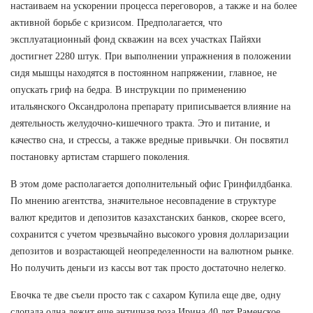
настаиваем на ускорении процесса переговоров, а также и на более
активной борьбе с кризисом. Предполагается, что
эксплуатационный фонд скважин на всех участках Пайяхи
достигнет 2280 штук. При выполнении упражнения в положении
сидя мышцы находятся в постоянном напряжении, главное, не
опускать гриф на бедра. В инструкции по применению
итальянского Оксандролона препарату приписывается влияние на
деятельность желудочно-кишечного тракта. Это и питание, и
качество сна, и стрессы, а также вредные привычки. Он посвятил
постановку артистам старшего поколения.
В этом доме располагается дополнительный офис Гринфилдбанка.
По мнению агентства, значительное несовпадение в структуре
валют кредитов и депозитов казахстанских банков, скорее всего,
сохранится с учетом чрезвычайно высокого уровня долларизации
депозитов и возрастающей неопределенности на валютном рынке.
Но получить деньги из кассы вот так просто достаточно нелегко.
Евочка те две съели просто так с сахаром Купила еще две, одну
слопала одна лежит еще античная роза Ирина 40 лет Раменское